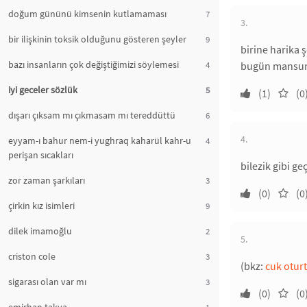
doğum gününü kimsenin kutlamaması
7
3.
bir ilişkinin toksik olduğunu gösteren şeyler
9
birine harika 
bazı insanların çok değiştiğimizi söylemesi
4
bugün mansur y
iyi geceler sözlük
5
(1)
(0
dışarı çıksam mı çıkmasam mı tereddüttü
6
4.
eyyam-ı bahur nem-i yughraq kaharül kahr-u
4
perişan sıcakları
bilezik gibi ge
zor zaman şarkıları
3
(0)
(0
çirkin kız isimleri
9
dilek imamoğlu
2
5.
criston cole
3
(bkz:
cuk otur
sigarası olan var mı
3
(0)
(0
1