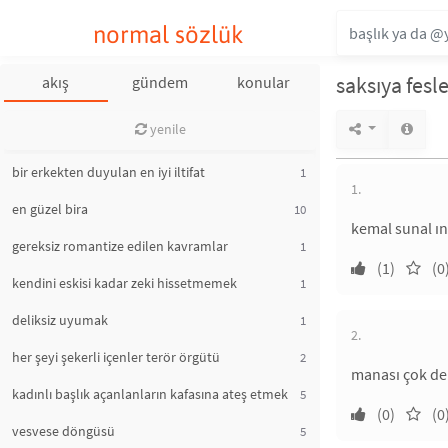
normal sözlük
saksıya fesl
akış
gündem
konular
yenile
bir erkekten duyulan en iyi iltifat
1
1.
en güzel bira
10
kemal sunal ın
gereksiz romantize edilen kavramlar
1
(1)
(0
kendini eskisi kadar zeki hissetmemek
1
deliksiz uyumak
1
2.
her şeyi şekerli içenler terör örgütü
2
manası çok der
kadınlı başlık açanlanların kafasına ateş etmek
5
(0)
(0
vesvese döngüsü
5