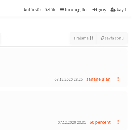
küfürsüz sözlük
turunçgiller
giriş
kayıt
sıralama
sayfa sonu
sanane ulan
07.12.2020 23:25
60 percent
07.12.2020 23:31