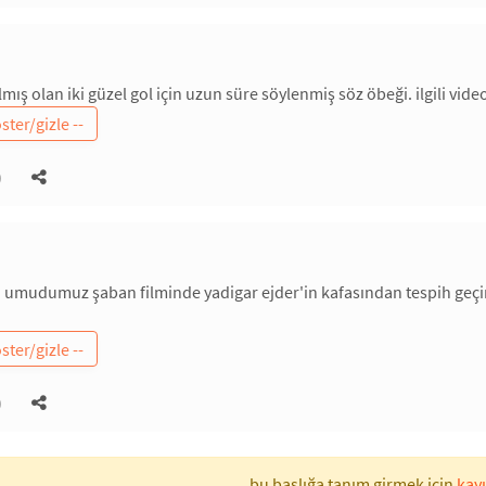
ış olan iki güzel gol için uzun süre söylenmiş söz öbeği. ilgili vide
)
 umudumuz şaban filminde yadigar ejder'in kafasından tespih geçir
)
bu başlığa tanım girmek için
kayı