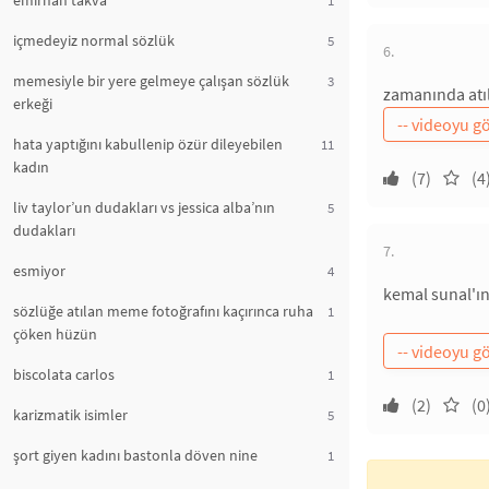
emirhan takva
içmedeyiz normal sözlük
5
6.
memesiyle bir yere gelmeye çalışan sözlük
3
zamanında atılm
erkeği
hata yaptığını kabullenip özür dileyebilen
11
kadın
(7)
(4
liv taylor’un dudakları vs jessica alba’nın
5
dudakları
7.
esmiyor
4
kemal sunal'ın
sözlüğe atılan meme fotoğrafını kaçırınca ruha
1
çöken hüzün
biscolata carlos
1
(2)
(0
karizmatik isimler
5
şort giyen kadını bastonla döven nine
1