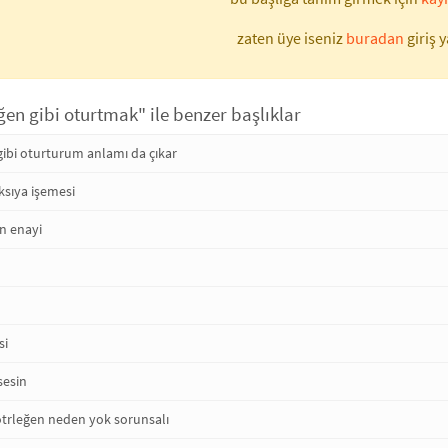
zaten üye iseniz
buradan
giriş y
ğen gibi oturtmak" ile benzer başlıklar
gibi oturturum anlamı da çıkar
aksıya işemesi
n enayi
si
sesin
ötrleğen neden yok sorunsalı