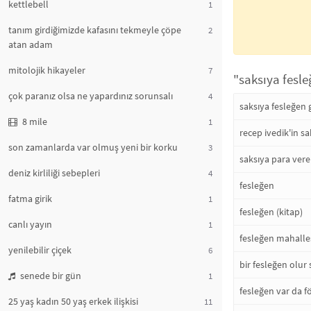
kettlebell
1
tanım girdiğimizde kafasını tekmeyle çöpe
2
atan adam
mitolojik hikayeler
7
"saksıya fesle
çok paranız olsa ne yapardınız sorunsalı
4
saksıya fesleğen 
8 mile
1
recep ivedik'in s
son zamanlarda var olmuş yeni bir korku
3
saksıya para vere
deniz kirliliği sebepleri
4
fesleğen
fatma girik
1
fesleğen (kitap)
canlı yayın
1
fesleğen mahalle
yenilebilir çiçek
6
bir fesleğen olur 
senede bir gün
1
fesleğen var da f
25 yaş kadın 50 yaş erkek ilişkisi
11