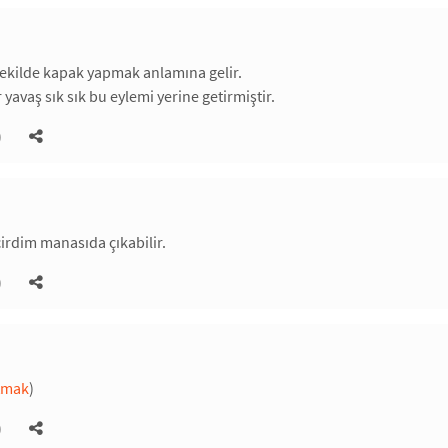
şekilde kapak yapmak anlamına gelir.
avaş sık sık bu eylemi yerine getirmiştir.
)
çirdim manasıda çıkabilir.
)
tmak
)
)