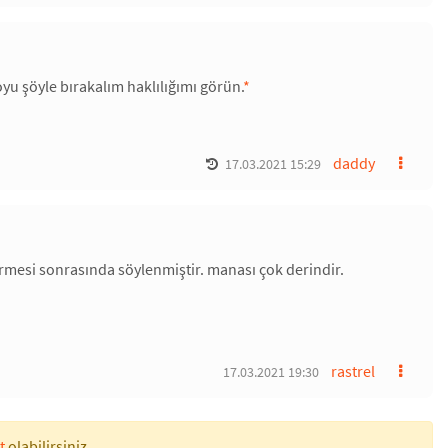
oyu şöyle bırakalım haklılığımı görün.
*
daddy
17.03.2021 15:29
mesi sonrasında söylenmiştir. manası çok derindir.
rastrel
17.03.2021 19:30
t
olabilirsiniz.