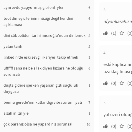
aynı evde yaşıyormuş gibi entryler
6
3.
tool dinleyicilerinin müziği değil kendini
6
afyonkarahisar'
açıklaması
(1)
(0
dini cübbeliden tarihi mısıroğlu'ndan dinlemek
2
yalan tarih
2
4.
linkedin'de eski sevgili kariyeri takip etmek
3
eski kaplıcala
üffffff sana ne be sılak diyen kızlara ne olduğu
6
uzaklaşılması 
sorunsalı
(0)
(0
duşta gidere işerken yaşanan gizli suçluluk
1
duygusu
bennu gerede'nin kullandığı vibratörün fiyatı
7
5.
allah'ın izniyle
1
yol üzeri olduğ
çok paranız olsa ne yapardınız sorunsalı
10
(0)
(0