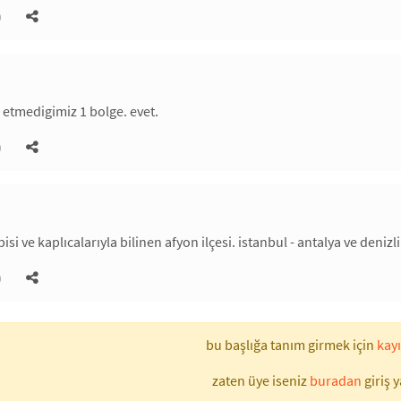
)
k etmedigimiz 1 bolge. evet.
)
bisi ve kaplıcalarıyla bilinen afyon ilçesi. istanbul - antalya ve denizl
)
bu başlığa tanım girmek için
kayı
zaten üye iseniz
buradan
giriş y