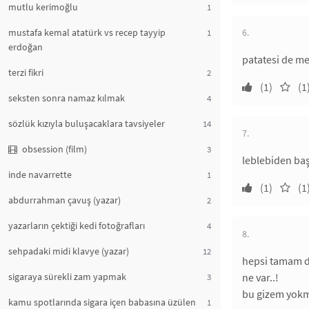
mutlu kerimoğlu
1
mustafa kemal atatürk vs recep tayyip
6.
1
erdoğan
patatesi de m
terzi fikri
2
(1)
(1
seksten sonra namaz kılmak
4
sözlük kızıyla buluşacaklara tavsiyeler
14
7.
obsession (film)
3
leblebiden baş
inde navarrette
1
(1)
(1
abdurrahman çavuş (yazar)
2
yazarların çektiği kedi fotoğrafları
4
8.
sehpadaki midi klavye (yazar)
12
hepsi tamam da
sigaraya sürekli zam yapmak
ne var..!
3
bu gizem yokm
kamu spotlarında sigara içen babasına üzülen
1