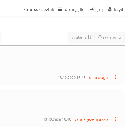
küfürsüz sözlük
turunçgiller
giriş
kayıt
sıralama
sayfa sonu
orta doğu
13.12.2020 13:43
yalnızgezenrusso
13.12.2020 13:43