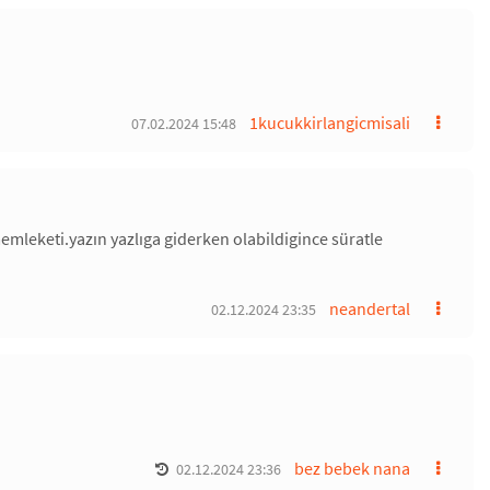
1kucukkirlangicmisali
07.02.2024 15:48
memleketi.yazın yazlıga giderken olabildigince süratle
neandertal
02.12.2024 23:35
bez bebek nana
02.12.2024 23:36