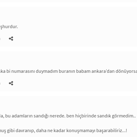
eşhurdur.
)
ka bi numarasını duymadım buranın babam ankara’dan dönüyorsa üç 
)
, bu adamların sandığı nerede. ben hiçbirinde sandık görmedim.. n
uş gibi davranıp, daha ne kadar konuşmamayı başarabiliriz...!