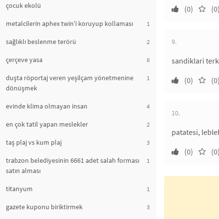
çocuk ekolü
(0)
(0
metalcilerin aphex twin'i koruyup kollaması
1
sağlıklı beslenme terörü
9.
2
çerçeve yasa
6
sandiklari ter
duşta röportaj veren yeşilçam yönetmenine
1
(0)
(0
dönüşmek
evinde klima olmayan insan
4
10.
en çok tatil yapan meslekler
2
patatesi, leble
taş plaj vs kum plaj
3
(0)
(0
trabzon belediyesinin 6661 adet salah forması
1
satın alması
titanyum
1
gazete kuponu biriktirmek
3