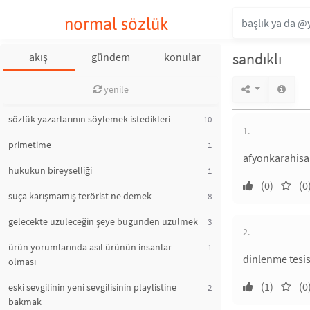
normal sözlük
sandıklı
akış
gündem
konular
yenile
sözlük yazarlarının söylemek istedikleri
10
1.
primetime
1
afyonkarahisar 
hukukun bireyselliği
1
(0)
(0
suça karışmamış terörist ne demek
8
gelecekte üzüleceğin şeye bugünden üzülmek
3
2.
ürün yorumlarında asıl ürünün insanlar
1
dinlenme tesisl
olması
(1)
(0
eski sevgilinin yeni sevgilisinin playlistine
2
bakmak