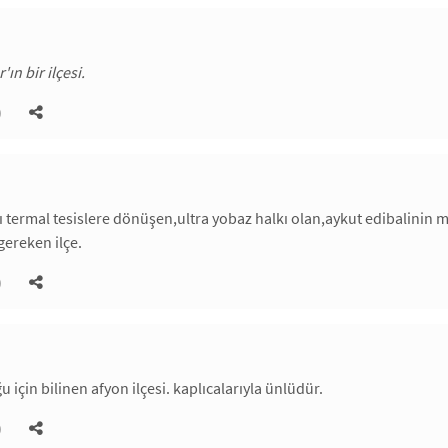
ın bir ilçesi.
)
rı termal tesislere dönüşen,ultra yobaz halkı olan,aykut edibalinin 
gereken ilçe.
)
u için bilinen afyon ilçesi. kaplıcalarıyla ünlüdür.
)