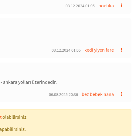
poetika
03.12.2024 01:05
kedi yiyen fare
03.12.2024 01:05
i - ankara yolları üzerindedir.
bez bebek nana
06.08.2025 20:36
t
olabilirsiniz.
apabilirsiniz.