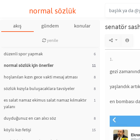
normal sözlük
senatör sas
akış
gündem
konular
yenile
düzenli spor yapmak
6
1.
normal sözlük için öneriler
11
gezi zamanında
hoşlanılan kızın gece vakti mesaj atması
8
yaşlandık artık
sözlük kızıyla buluşacaklara tavsiyeler
8
es salat namaz ekimus salat namaz kılmaktır
1
en bombası da
yalanı
duyduğunuz en can alıcı söz
8
köylü kızı fetişi
15