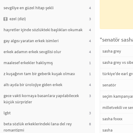
sevgiliye en güzel hitap şekli
4
ezel (dizi)
3
hayretler içinde sözlükteki başlıkları okumak
4
"senatör sasha
gay algısı yaratan erkek isimleri
4
sasha grey
erkek adamın erkek sevgilisi olur
4
sasha grey vs sibe
maalesef erkekler haklıymış
1
z kuşağının tam bir geberik kuşak olması
türkiye'de earl gr
1
altı ayda bir ürolojiye giden erkek
4
senatör
gece vakti kornaya basanlara yapılabilecek
3
seçim kampanyası
küçük sürprizler
milletvekili ve se
lgbt
3
sasha foxxx
beta sözlük erkeklerindeki lana del rey
8
romantizmi
sasha