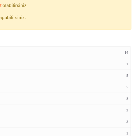
t
olabilirsiniz.
apabilirsiniz.
14
1
5
5
8
2
3
1