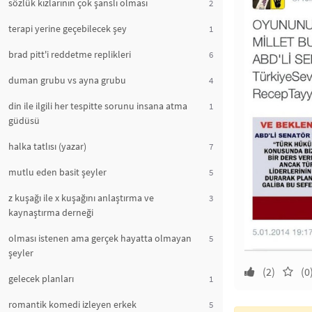
sözlük kızlarının çok şanslı olması
2
terapi yerine geçebilecek şey
1
brad pitt'i reddetme replikleri
6
duman grubu vs ayna grubu
4
din ile ilgili her tespitte sorunu insana atma
1
güdüsü
halka tatlısı (yazar)
7
mutlu eden basit şeyler
5
z kuşağı ile x kuşağını anlaştırma ve
3
kaynaştırma derneği
olması istenen ama gerçek hayatta olmayan
5
şeyler
(2)
(0
gelecek planları
1
romantik komedi izleyen erkek
5