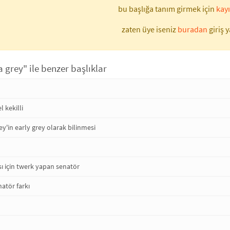
bu başlığa tanım girmek için
kayı
zaten üye iseniz
buradan
giriş y
 grey" ile benzer başlıklar
l kekilli
ey'in early grey olarak bilinmesi
 için twerk yapan senatör
natör farkı