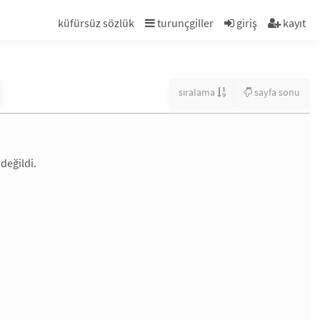
küfürsüz sözlük
turunçgiller
giriş
kayıt
sıralama
sayfa sonu
değildi.