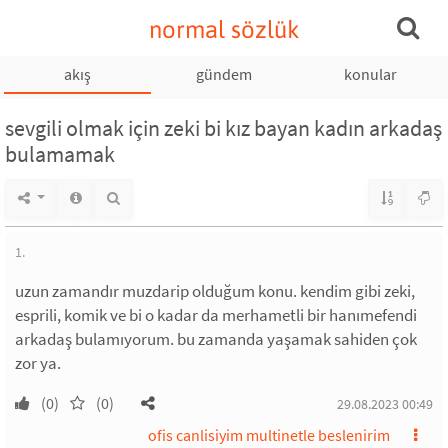
normal sözlük
akış
gündem
konular
sevgili olmak için zeki bi kız bayan kadın arkadaş
bulamamak
1.
uzun zamandır muzdarip olduğum konu. kendim gibi zeki,
esprili, komik ve bi o kadar da merhametli bir hanımefendi
arkadaş bulamıyorum. bu zamanda yaşamak sahiden çok
zor ya.
(0)
(0)
29.08.2023 00:49
ofis canlisiyim multinetle beslenirim