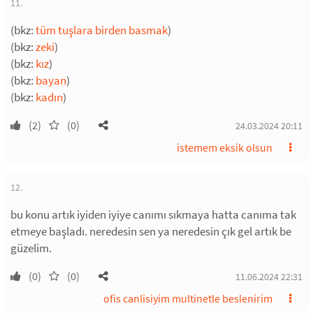
11.
(bkz:
tüm tuşlara birden basmak
)
(bkz:
zeki
)
(bkz:
kız
)
(bkz:
bayan
)
(bkz:
kadın
)
(2)
(0)
24.03.2024 20:11
istemem eksik olsun
12.
bu konu artık iyiden iyiye canımı sıkmaya hatta canıma tak
etmeye başladı. neredesin sen ya neredesin çık gel artık be
güzelim.
(0)
(0)
11.06.2024 22:31
ofis canlisiyim multinetle beslenirim