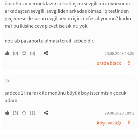
önce karar vermek lazım arkadaş mı sevgili mi arıyorsunuz.
arkadaştan sevgili, sevgiliden arkadaş olmaz. iq testinden
geçemese de sorun değil benim için. nefes alıyor mu? kadın
mı? bu ikisine cevap evet ise sıkıntı yok.
not: ab pasaportu olması tercih sebebidir.
(0)
(0)
29.08.2023 14:35
prada black
10.
sadece 1 lira fark ile menünü büyük boy ister misin çocuk
adam.
(3)
(1)
29.08.2023 18:51
köşe yastığı