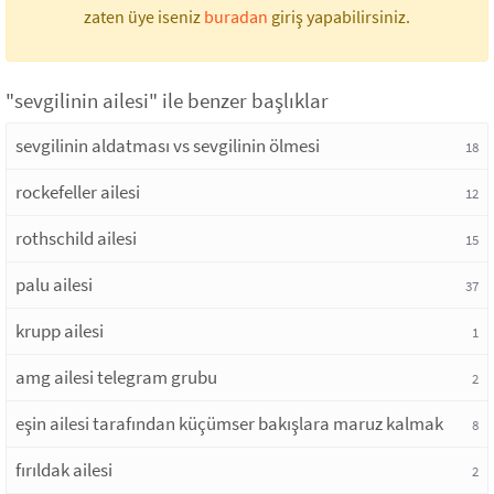
zaten üye iseniz
buradan
giriş yapabilirsiniz.
"sevgilinin ailesi" ile benzer başlıklar
sevgilinin aldatması vs sevgilinin ölmesi
18
rockefeller ailesi
12
rothschild ailesi
15
palu ailesi
37
krupp ailesi
1
amg ailesi telegram grubu
2
eşin ailesi tarafından küçümser bakışlara maruz kalmak
8
fırıldak ailesi
2