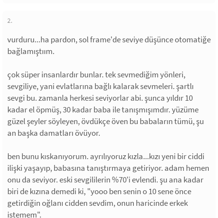
2.
vurduru...ha pardon, sol frame'de seviye düşünce otomatiğe
bağlamıştıım.
çok süper insanlardır bunlar. tek sevmediğim yönleri,
sevgiliye, yani evlatlarına bağlı kalarak sevmeleri. şartlı
sevgi bu. zamanla herkesi seviyorlar abi. şunca yıldır 10
kadar el öpmüş, 30 kadar baba ile tanışmışımdır. yüzüme
güzel şeyler söyleyen, övdükçe öven bu babaların tümü, şu
an başka damatları övüyor.
ben bunu kıskanıyorum. ayrılıyoruz kızla...kızı yeni bir ciddi
ilişki yaşayıp, babasına tanıştırmaya getiriyor. adam hemen
onu da seviyor. eski sevgililerin %70'i evlendi. şu ana kadar
biri de kızına demedi ki, "yooo ben senin o 10 sene önce
getirdiğin oğlanı cidden sevdim, onun haricinde erkek
istemem".