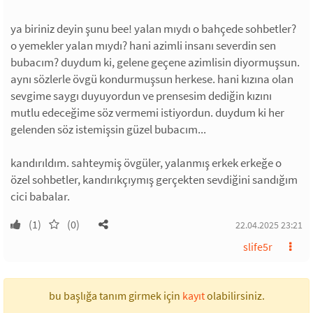
ya biriniz deyin şunu bee! yalan mıydı o bahçede sohbetler?
o yemekler yalan mıydı? hani azimli insanı severdin sen
bubacım? duydum ki, gelene geçene azimlisin diyormuşsun.
aynı sözlerle övgü kondurmuşsun herkese. hani kızına olan
sevgime saygı duyuyordun ve prensesim dediğin kızını
mutlu edeceğime söz vermemi istiyordun. duydum ki her
gelenden söz istemişsin güzel bubacım...
kandırıldım. sahteymiş övgüler, yalanmış erkek erkeğe o
özel sohbetler, kandırıkçıymış gerçekten sevdiğini sandığım
cici babalar.
(1)
(0)
22.04.2025 23:21
slife5r
bu başlığa tanım girmek için
kayıt
olabilirsiniz.