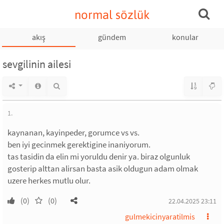
normal sözlük
akış
gündem
konular
sevgilinin ailesi
1.
kaynanan, kayinpeder, gorumce vs vs.
ben iyi gecinmek gerektigine inaniyorum.
tas tasidin da elin mi yoruldu denir ya. biraz olgunluk
gosterip alttan alirsan basta asik oldugun adam olmak
uzere herkes mutlu olur.
(0)
(0)
22.04.2025 23:11
gulmekicinyaratilmis