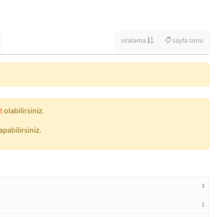
sıralama
sayfa sonu
t
olabilirsiniz.
apabilirsiniz.
3
1