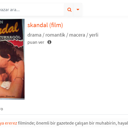
skandal
(film)
drama / romantik / macera / yerli
puan ver
ro
ya ererez
filminde; önemli bir gazetede çalışan bir muhabirin, hayali 