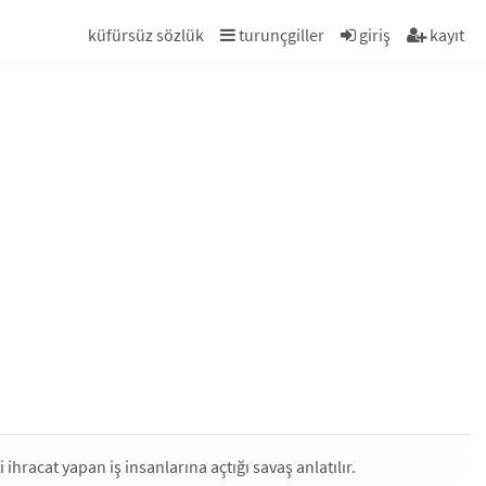
küfürsüz sözlük
turunçgiller
giriş
kayıt
ihracat yapan iş insanlarına açtığı savaş anlatılır.