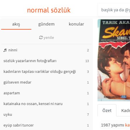
normal sözlük
akış
gündem
konular
yenile
ninni
2
sözlük yazarlarının fotoğrafları
13
kadınların tapılası varlıklar olduğu gerçeği
3
gülseven medar
1
aspartam
1
katainaka no ossan, kensei ni naru
1
Özet
Kad
uyku
7
1987 yapımı
ka
eyüp sabri tuncer
1