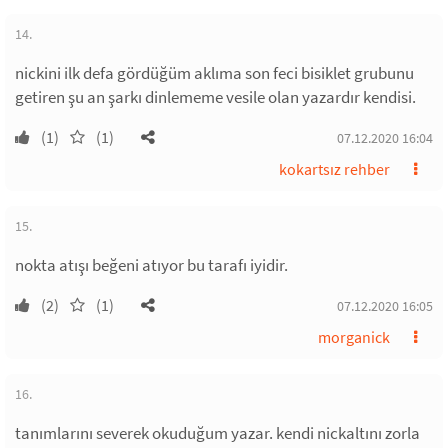
14.
nickini ilk defa gördüğüm aklıma son feci bisiklet grubunu
getiren şu an şarkı dinlememe vesile olan yazardır kendisi.
(1)
(1)
07.12.2020 16:04
kokartsız rehber
15.
nokta atışı beğeni atıyor bu tarafı iyidir.
(2)
(1)
07.12.2020 16:05
morganick
16.
tanımlarını severek okuduğum yazar. kendi nickaltını zorla