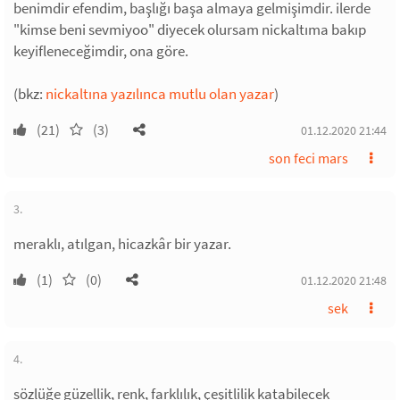
benimdir efendim, başlığı başa almaya gelmişimdir. ilerde
"kimse beni sevmiyoo" diyecek olursam nickaltıma bakıp
keyifleneceğimdir, ona göre.
(bkz:
nickaltına yazılınca mutlu olan yazar
)
(21)
(3)
01.12.2020 21:44
son feci mars
3.
meraklı, atılgan, hicazkâr bir yazar.
(1)
(0)
01.12.2020 21:48
sek
4.
sözlüğe güzellik, renk, farklılık, çeşitlilik katabilecek