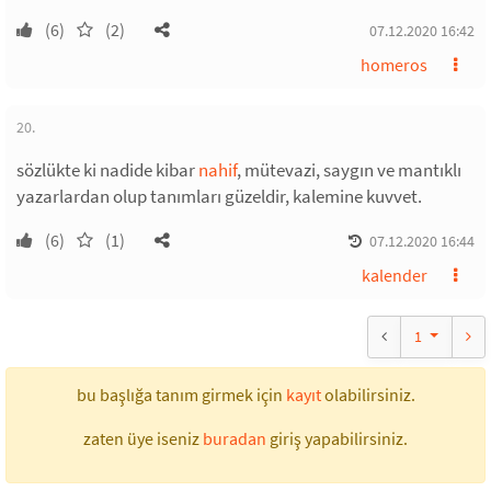
(6)
(2)
07.12.2020 16:42
homeros
20.
sözlükte ki nadide kibar
nahif
, mütevazi, saygın ve mantıklı
yazarlardan olup tanımları güzeldir, kalemine kuvvet.
(6)
(1)
07.12.2020 16:44
kalender
1
bu başlığa tanım girmek için
kayıt
olabilirsiniz.
zaten üye iseniz
buradan
giriş yapabilirsiniz.