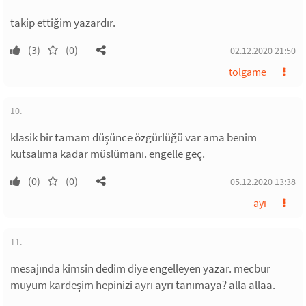
takip ettiğim yazardır.
(3)
(0)
02.12.2020 21:50
tolgame
10.
klasik bir tamam düşünce özgürlüğü var ama benim
kutsalıma kadar müslümanı. engelle geç.
(0)
(0)
05.12.2020 13:38
ayı
11.
mesajında kimsin dedim diye engelleyen yazar. mecbur
muyum kardeşim hepinizi ayrı ayrı tanımaya? alla allaa.