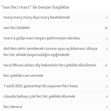
"son feci mars" ile benzer başlıklar
marş marş marş diye marş bestelemek
1
son feci bisiklet
38
mars'a gidip mars kaşarı getirmeyen akraba
1
dsö’den zehir zemberek corona aşısı açıklaması: dünya
2
feci bir ahlaki başarısızlığın eşiğindedir
taciz iftirası atılan diş hekiminin feci şekilde dövülmesi
16
feci şekilde can vermek
3
7 eylül 2021 gaziantep'de yaşanan feci kaza
1
rüyada babayı çok feci bir şekilde dövmek
4
feci derece
1