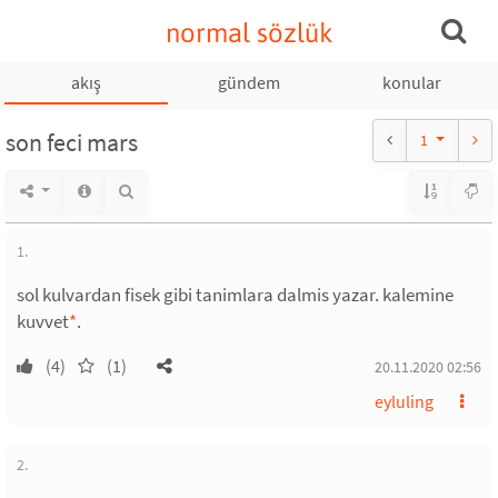
normal sözlük
akış
gündem
konular
son feci mars
1
1.
sol kulvardan fisek gibi tanimlara dalmis yazar. kalemine
kuvvet
*
.
(4)
(1)
20.11.2020 02:56
eyluling
2.