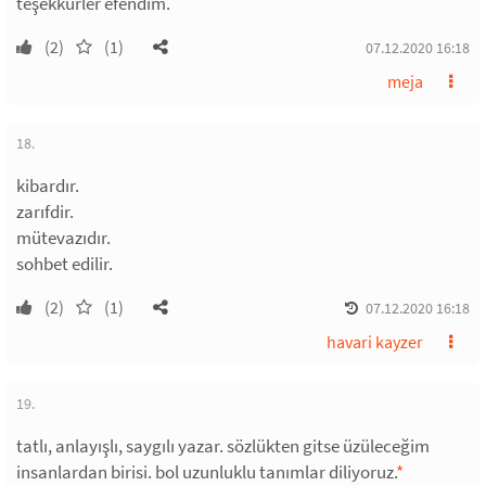
teşekkürler efendim.
(2)
(1)
07.12.2020 16:18
meja
18.
kibardır.
zarıfdir.
mütevazıdır.
sohbet edilir.
(2)
(1)
07.12.2020 16:18
havari kayzer
19.
tatlı, anlayışlı, saygılı yazar. sözlükten gitse üzüleceğim
insanlardan birisi. bol uzunluklu tanımlar diliyoruz.
*