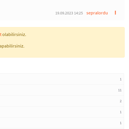
sepralordu
19.09.2023 14:25
t
olabilirsiniz.
apabilirsiniz.
1
11
2
1
1