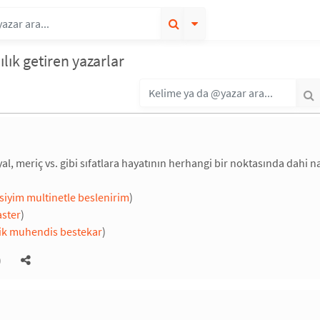
ılık getiren yazarlar
yal, meriç vs. gibi sıfatlara hayatının herhangi bir noktasında dahi n
isiyim multinetle beslenirim
)
ster
)
ik muhendis bestekar
)
)