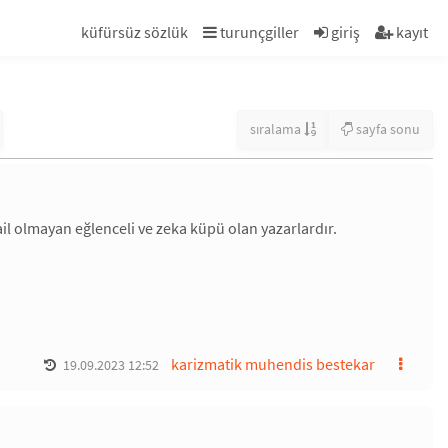
küfürsüz sözlük
turunçgiller
giriş
kayıt
sıralama
sayfa sonu
ail olmayan eğlenceli ve zeka küpü olan yazarlardır.
karizmatik muhendis bestekar
19.09.2023 12:52