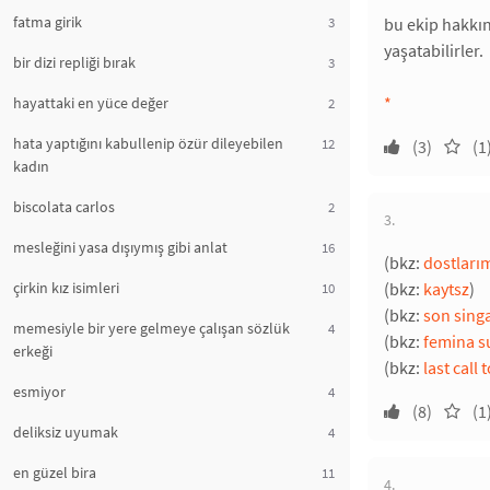
fatma girik
3
bu ekip hakkın
yaşatabilirler.
bir dizi repliği bırak
3
*
hayattaki en yüce değer
2
hata yaptığını kabullenip özür dileyebilen
12
(3)
(1
kadın
biscolata carlos
2
3.
mesleğini yasa dışıymış gibi anlat
16
(bkz:
dostlarım
çirkin kız isimleri
(bkz:
kaytsz
)
10
(bkz:
son sing
memesiyle bir yere gelmeye çalışan sözlük
4
(bkz:
femina s
erkeği
(bkz:
last call 
esmiyor
4
(8)
(1
deliksiz uyumak
4
en güzel bira
11
4.