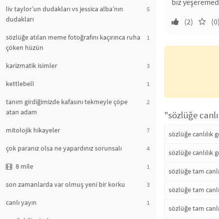
biz yeşeremedi
liv taylor’un dudakları vs jessica alba’nın
5
dudakları
(2)
(0
sözlüğe atılan meme fotoğrafını kaçırınca ruha
1
çöken hüzün
karizmatik isimler
3
kettlebell
1
tanım girdiğimizde kafasını tekmeyle çöpe
2
atan adam
"sözlüğe canlı
mitolojik hikayeler
7
sözlüğe canlılık 
çok paranız olsa ne yapardınız sorunsalı
4
sözlüğe canlılık 
8 mile
1
sözlüğe tam canlı
son zamanlarda var olmuş yeni bir korku
3
sözlüğe tam canlı
canlı yayın
1
sözlüğe tam canlı