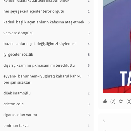
kendini eskisi kadar zeki hissetmemek
1
her şeyi şekerli içenler terör örgütü
2
kadınlı başlık açanlanların kafasına ateş etmek
5
vesvese döngüsü
5
bazı insanların çok değiştiğimizi söylemesi
4
iyi geceler sözlük
3
dışarı çıksam mı çıkmasam mı tereddüttü
6
eyyam-ı bahur nem-i yughraq kaharül kahr-u
4
perişan sıcakları
dilek imamoğlu
2
(2)
(0
criston cole
3
sigarası olan var mı
3
6.
emirhan takva
1