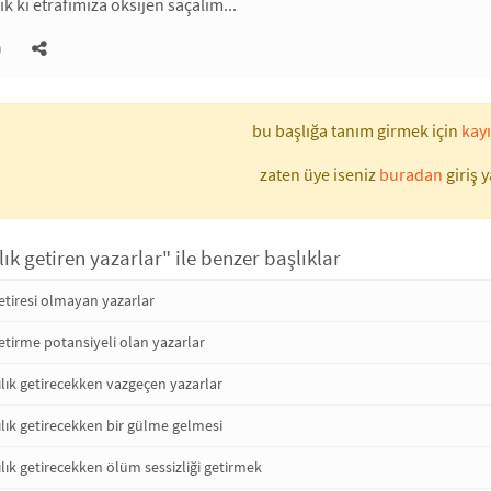
k ki etrafımıza oksijen saçalım...
)
bu başlığa tanım girmek için
kayı
zaten üye iseniz
buradan
giriş y
lık getiren yazarlar" ile benzer başlıklar
getiresi olmayan yazarlar
getirme potansiyeli olan yazarlar
lık getirecekken vazgeçen yazarlar
lık getirecekken bir gülme gelmesi
lık getirecekken ölüm sessizliği getirmek