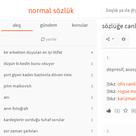
normal sözlük
sözlüğe canl
akış
gündem
konular
yenile
bir erkekten duyulan en iyi iltifat
4
1.
düşün ki kedin bunu okuyor
1
depresif, asos
şort giyen kadını bastonla döven nine
2
(bkz:
ofis canl
john malkovich
3
(bkz:
rogue ma
anı
1
(bkz:
karizmat
anın fotoğrafı
7
(1)
(0
kardeşlerin sorduğu tuhaf sorular
1
zor zaman şarkıları
2.
7