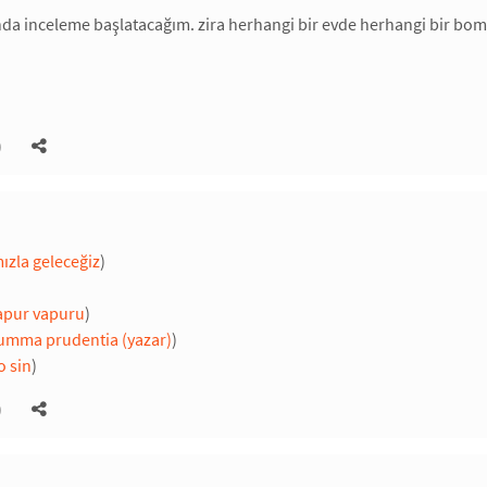
da inceleme başlatacağım. zira herhangi bir evde herhangi bir bomb
)
ızla geleceğiz
)
apur vapuru
)
umma prudentia (yazar)
)
to sin
)
)