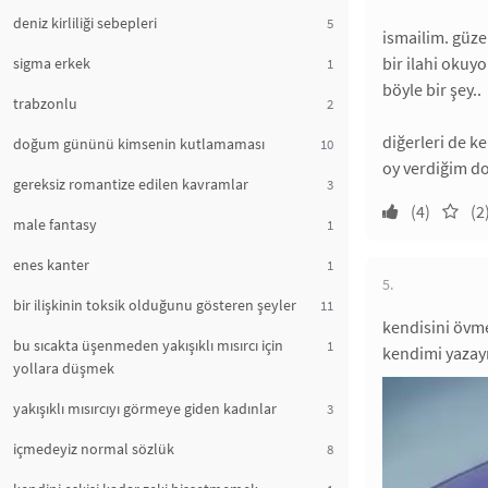
deniz kirliliği sebepleri
5
ismailim. güze
bir ilahi okuy
sigma erkek
1
böyle bir şey..
trabzonlu
2
diğerleri de ke
doğum gününü kimsenin kutlamaması
10
oy verdiğim dos
gereksiz romantize edilen kavramlar
3
(4)
(2
male fantasy
1
enes kanter
1
5.
bir ilişkinin toksik olduğunu gösteren şeyler
11
kendisini övme
bu sıcakta üşenmeden yakışıklı mısırcı için
1
kendimi yazayı
yollara düşmek
yakışıklı mısırcıyı görmeye giden kadınlar
3
içmedeyiz normal sözlük
8