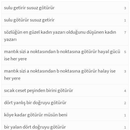
sulu getirir susuz götürür
3
sulu götürür susuz getirir
1
sözlüğün en güzel kadın yazarı olduğunu düşünen kadın
7
yazarı
mantık sizi a noktasından b noktasına götürür hayal gücü
5
ise her yere
mantık sizi a noktasından b noktasına götürür halay ise
3
her yere
sıcak ceset peşinden birini götürür
4
dört yanlış bir doğruyu götürür
2
köye kadar götürür müsün beni
1
bir yalan dört doğruyu götürür
1