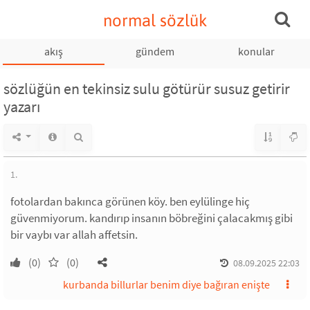
normal sözlük
akış
gündem
konular
sözlüğün en tekinsiz sulu götürür susuz getirir
yazarı
1.
fotolardan bakınca görünen köy. ben eylülinge hiç
güvenmiyorum. kandırıp insanın böbreğini çalacakmış gibi
bir vaybı var allah affetsin.
(0)
(0)
08.09.2025 22:03
kurbanda billurlar benim diye bağıran enişte