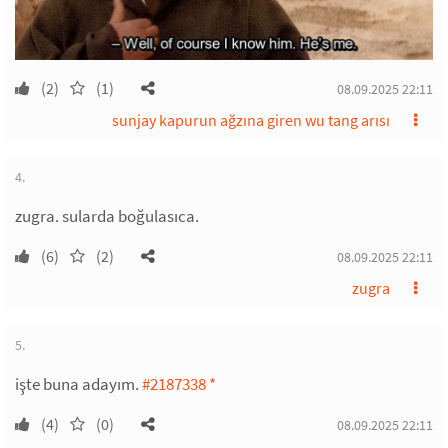
(2)
(1)
08.09.2025 22:11
sunjay kapurun ağzına giren wu tang arısı
4.
zugra. sularda boğulasıca.
(6)
(2)
08.09.2025 22:11
zugra
5.
işte buna adayım.
#2187338
*
(4)
(0)
08.09.2025 22:11