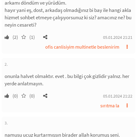
arkamı döndüm ve yürüdüm.
hayır yani eş, dost, arkadaş olmadığınız bi bay ile hangi akla
hizmet sohbet etmeye çalışıyorsunuz ki siz? amacınız ne? bu
neyin cesareti?
(2)
(1)
05.01.2024 21:21
ofis canlisiyim multinetle beslenirim
2.
onunla halvet olmaktır. evet . bu bilgi çok gizlidir yalnız. her
yerde anlatmayın.
(0)
(0)
05.01.2024 21:22
sırıtma la
3.
namusu ucuz kurtarmışsın birader allah korumuş seni.