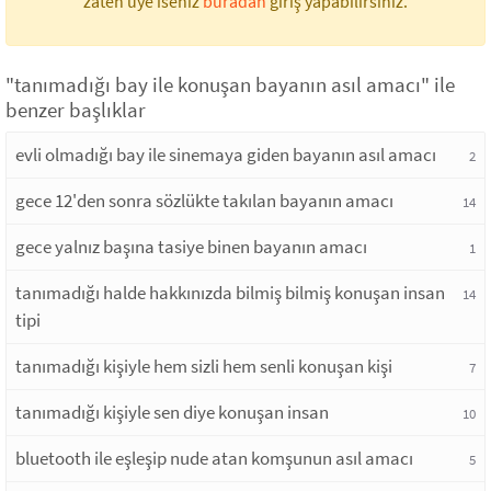
zaten üye iseniz
buradan
giriş yapabilirsiniz.
"tanımadığı bay ile konuşan bayanın asıl amacı" ile
benzer başlıklar
evli olmadığı bay ile sinemaya giden bayanın asıl amacı
2
gece 12'den sonra sözlükte takılan bayanın amacı
14
gece yalnız başına tasiye binen bayanın amacı
1
tanımadığı halde hakkınızda bilmiş bilmiş konuşan insan
14
tipi
tanımadığı kişiyle hem sizli hem senli konuşan kişi
7
tanımadığı kişiyle sen diye konuşan insan
10
bluetooth ile eşleşip nude atan komşunun asıl amacı
5