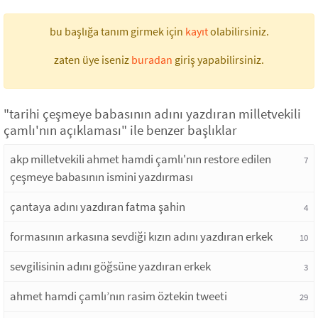
bu başlığa tanım girmek için
kayıt
olabilirsiniz.
zaten üye iseniz
buradan
giriş yapabilirsiniz.
"tarihi çeşmeye babasının adını yazdıran milletvekili
çamlı'nın açıklaması" ile benzer başlıklar
akp milletvekili ahmet hamdi çamlı'nın restore edilen
7
çeşmeye babasının ismini yazdırması
çantaya adını yazdıran fatma şahin
4
formasının arkasına sevdiği kızın adını yazdıran erkek
10
sevgilisinin adını göğsüne yazdıran erkek
3
ahmet hamdi çamlı’nın rasim öztekin tweeti
29