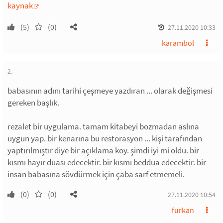
kaynak
(5)
(0)
27.11.2020 10:33
karambol
2.
babasının adını tarihi çeşmeye yazdıran ... olarak değişmesi
gereken başlık.
rezalet bir uygulama. tamam kitabeyi bozmadan aslına
uygun yap. bir kenarına bu restorasyon ... kişi tarafından
yaptırılmıştır diye bir açıklama koy. şimdi iyi mi oldu. bir
kısmı hayır duası edecektir. bir kısmı beddua edecektir. bir
insan babasına sövdürmek için çaba sarf etmemeli.
(0)
(0)
27.11.2020 10:54
furkan