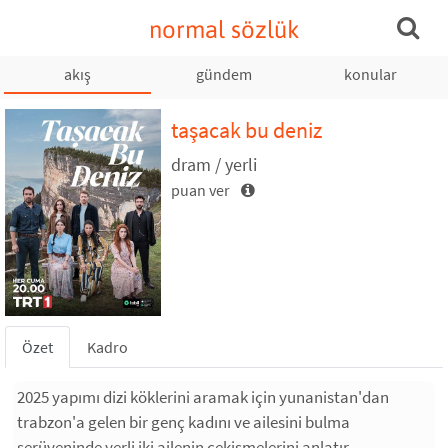
normal sözlük
akış
gündem
konular
taşacak bu deniz
dram / yerli
puan ver
Özet
Kadro
2025 yapımı dizi köklerini aramak için yunanistan'dan
trabzon'a gelen bir genç kadını ve ailesini bulma
serüveninde yerli iki ailenin çekişmelerini anlatır.