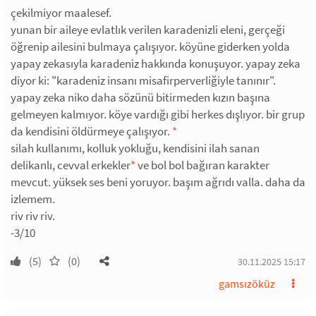
çekilmiyor maalesef.
yunan bir aileye evlatlık verilen karadenizli eleni, gerçeği
öğrenip ailesini bulmaya çalışıyor. köyüne giderken yolda
yapay zekasıyla karadeniz hakkında konuşuyor. yapay zeka
diyor ki: "karadeniz insanı misafirperverliğiyle tanınır".
yapay zeka niko daha sözünü bitirmeden kızın başına
gelmeyen kalmıyor. köye vardığı gibi herkes dışlıyor. bir grup
da kendisini öldürmeye çalışıyor.
*
silah kullanımı, kolluk yokluğu, kendisini ilah sanan
delikanlı, cevval erkekler
*
ve bol bol bağıran karakter
mevcut. yüksek ses beni yoruyor. başım ağrıdı valla. daha da
izlemem.
riv riv riv.
-3/10
(5)
(0)
30.11.2025 15:17
gamsızöküz