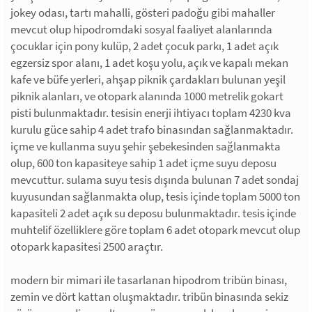
jokey odası, tartı mahalli, gösteri padoğu gibi mahaller
mevcut olup hipodromdaki sosyal faaliyet alanlarında
çocuklar için pony kulüp, 2 adet çocuk parkı, 1 adet açık
egzersiz spor alanı, 1 adet koşu yolu, açık ve kapalı mekan
kafe ve büfe yerleri, ahşap piknik çardakları bulunan yeşil
piknik alanları, ve otopark alanında 1000 metrelik gokart
pisti bulunmaktadır. tesisin enerji ihtiyacı toplam 4230 kva
kurulu güce sahip 4 adet trafo binasından sağlanmaktadır.
içme ve kullanma suyu şehir şebekesinden sağlanmakta
olup, 600 ton kapasiteye sahip 1 adet içme suyu deposu
mevcuttur. sulama suyu tesis dışında bulunan 7 adet sondaj
kuyusundan sağlanmakta olup, tesis içinde toplam 5000 ton
kapasiteli 2 adet açık su deposu bulunmaktadır. tesis içinde
muhtelif özelliklere göre toplam 6 adet otopark mevcut olup
otopark kapasitesi 2500 araçtır.
modern bir mimari ile tasarlanan hipodrom tribün binası,
zemin ve dört kattan oluşmaktadır. tribün binasında sekiz