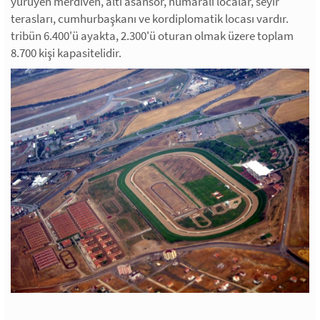
yürüyen merdiven, altı asansör, numaralı localar, seyir
terasları, cumhurbaşkanı ve kordiplomatik locası vardır.
tribün 6.400'ü ayakta, 2.300'ü oturan olmak üzere toplam
8.700 kişi kapasitelidir.