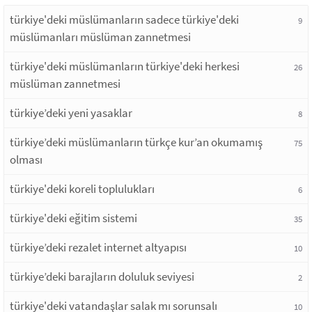
türkiye'deki müslümanların sadece türkiye'deki
9
müslümanları müslüman zannetmesi
türkiye'deki müslümanların türkiye'deki herkesi
26
müslüman zannetmesi
türkiye’deki yeni yasaklar
8
türkiye’deki müslümanların türkçe kur’an okumamış
75
olması
türkiye'deki koreli toplulukları
6
türkiye'deki eğitim sistemi
35
türkiye’deki rezalet internet altyapısı
10
türkiye’deki barajların doluluk seviyesi
2
türkiye'deki vatandaşlar salak mı sorunsalı
10