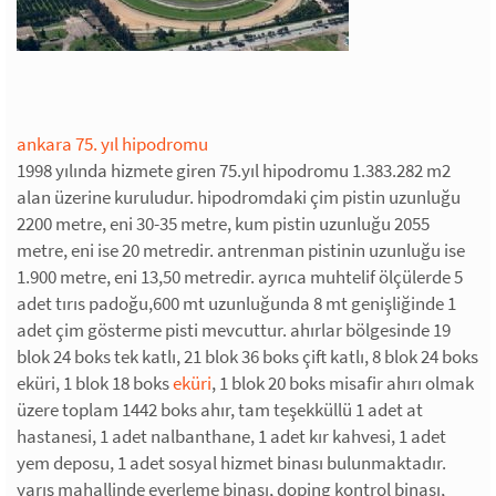
ankara 75. yıl hipodromu
1998 yılında hizmete giren 75.yıl hipodromu 1.383.282 m2
alan üzerine kuruludur. hipodromdaki çim pistin uzunluğu
2200 metre, eni 30-35 metre, kum pistin uzunluğu 2055
metre, eni ise 20 metredir. antrenman pistinin uzunluğu ise
1.900 metre, eni 13,50 metredir. ayrıca muhtelif ölçülerde 5
adet tırıs padoğu,600 mt uzunluğunda 8 mt genişliğinde 1
adet çim gösterme pisti mevcuttur. ahırlar bölgesinde 19
blok 24 boks tek katlı, 21 blok 36 boks çift katlı, 8 blok 24 boks
eküri, 1 blok 18 boks
eküri
, 1 blok 20 boks misafir ahırı olmak
üzere toplam 1442 boks ahır, tam teşekküllü 1 adet at
hastanesi, 1 adet nalbanthane, 1 adet kır kahvesi, 1 adet
yem deposu, 1 adet sosyal hizmet binası bulunmaktadır.
yarış mahallinde eyerleme binası, doping kontrol binası,