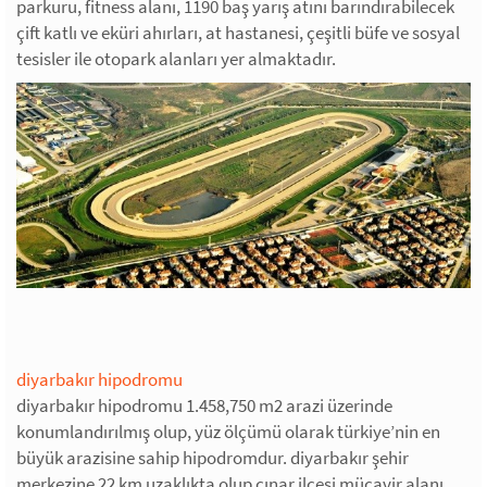
parkuru, fitness alanı, 1190 baş yarış atını barındırabilecek
çift katlı ve eküri ahırları, at hastanesi, çeşitli büfe ve sosyal
tesisler ile otopark alanları yer almaktadır.
diyarbakır hipodromu
diyarbakır hipodromu 1.458,750 m2 arazi üzerinde
konumlandırılmış olup, yüz ölçümü olarak türkiye’nin en
büyük arazisine sahip hipodromdur. diyarbakır şehir
merkezine 22 km uzaklıkta olup çınar ilçesi mücavir alanı