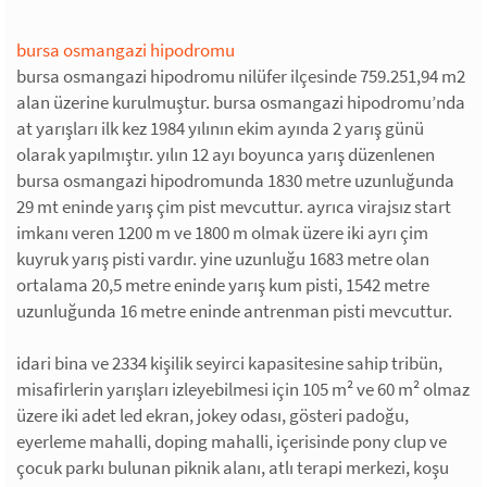
bursa osmangazi hipodromu
bursa osmangazi hipodromu nilüfer ilçesinde 759.251,94 m2
alan üzerine kurulmuştur. bursa osmangazi hipodromu’nda
at yarışları ilk kez 1984 yılının ekim ayında 2 yarış günü
olarak yapılmıştır. yılın 12 ayı boyunca yarış düzenlenen
bursa osmangazi hipodromunda 1830 metre uzunluğunda
29 mt eninde yarış çim pist mevcuttur. ayrıca virajsız start
imkanı veren 1200 m ve 1800 m olmak üzere iki ayrı çim
kuyruk yarış pisti vardır. yine uzunluğu 1683 metre olan
ortalama 20,5 metre eninde yarış kum pisti, 1542 metre
uzunluğunda 16 metre eninde antrenman pisti mevcuttur.
idari bina ve 2334 kişilik seyirci kapasitesine sahip tribün,
misafirlerin yarışları izleyebilmesi için 105 m² ve 60 m² olmaz
üzere iki adet led ekran, jokey odası, gösteri padoğu,
eyerleme mahalli, doping mahalli, içerisinde pony clup ve
çocuk parkı bulunan piknik alanı, atlı terapi merkezi, koşu