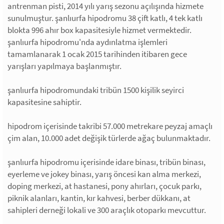
antrenman pisti, 2014 yılı yarış sezonu açılışında hizmete
sunulmuştur. şanlıurfa hipodromu 38 çift katlı, 4 tek katlı
blokta 996 ahır box kapasitesiyle hizmet vermektedir.
şanlıurfa hipodromu'nda aydınlatma işlemleri
tamamlanarak 1 ocak 2015 tarihinden itibaren gece
yarışları yapılmaya başlanmıştır.
şanlıurfa hipodromundaki tribün 1500 kişilik seyirci
kapasitesine sahiptir.
hipodrom içerisinde takribi 57.000 metrekare peyzaj amaçlı
çim alan, 10.000 adet değişik türlerde ağaç bulunmaktadır.
şanlıurfa hipodromu içerisinde idare binası, tribün binası,
eyerleme ve jokey binası, yarış öncesi kan alma merkezi,
doping merkezi, at hastanesi, pony ahırları, çocuk parkı,
piknik alanları, kantin, kır kahvesi, berber dükkanı, at
sahipleri derneği lokali ve 300 araçlık otoparkı mevcuttur.