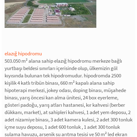
elazığ hipodromu
503.050 m² alana sahip elazığ hipodromu merkeze bağlı
yurtbaşı beldesi sınırları içerisinde olup, ülkemizin göl
kıyısında bulunan tek hipodromudur. hipodromda 2500
kişilik 4 katlı tribün binası, 660 m² kapalı alana sahip
hipoterapi merkezi, jokey odası, doping binası, müşahede
binası, yarış öncesi kan alma ünitesi, 24 box eyerleme,
gösteri padoğu, yarış atları hastanesi, kır kahvesi (berber
dükkanı, market), at sahipleri kahvesi, 1 adet yem deposu, 2
adet nizamiye binası, 3 adet kamera kulesi, 2 adet 300 tonluk
içme suyu deposu, 1 adet 600 tonluk , 1 adet 300 tonluk
sulama havuzu, arsenik su arıtma tesisi ve 50 m² led ekran