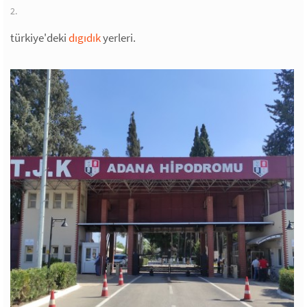
2.
türkiye'deki
dıgıdık
yerleri.