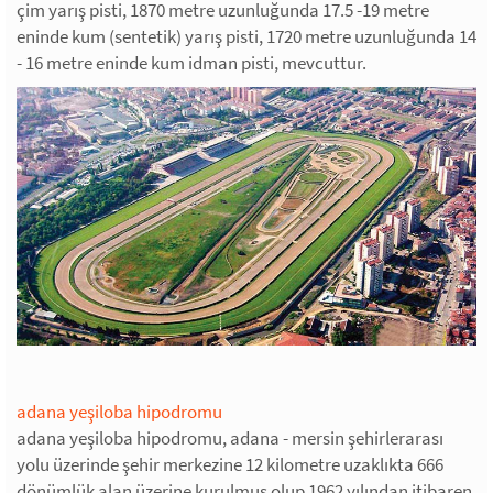
çim yarış pisti, 1870 metre uzunluğunda 17.5 -19 metre
eninde kum (sentetik) yarış pisti, 1720 metre uzunluğunda 14
- 16 metre eninde kum idman pisti, mevcuttur.
adana yeşiloba hipodromu
adana yeşiloba hipodromu, adana - mersin şehirlerarası
yolu üzerinde şehir merkezine 12 kilometre uzaklıkta 666
dönümlük alan üzerine kurulmuş olup 1962 yılından itibaren