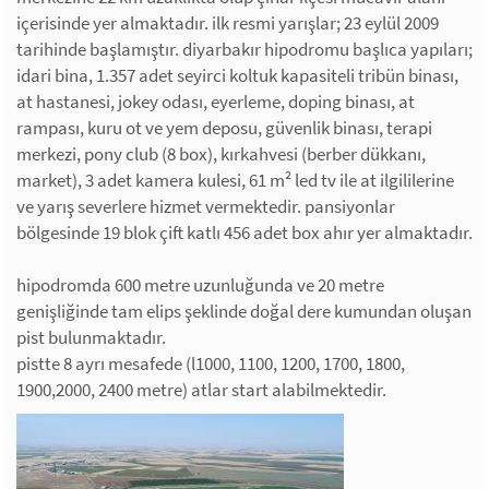
içerisinde yer almaktadır. ilk resmi yarışlar; 23 eylül 2009
tarihinde başlamıştır. diyarbakır hipodromu başlıca yapıları;
idari bina, 1.357 adet seyirci koltuk kapasiteli tribün binası,
at hastanesi, jokey odası, eyerleme, doping binası, at
rampası, kuru ot ve yem deposu, güvenlik binası, terapi
merkezi, pony club (8 box), kırkahvesi (berber dükkanı,
market), 3 adet kamera kulesi, 61 m² led tv ile at ilgililerine
ve yarış severlere hizmet vermektedir. pansiyonlar
bölgesinde 19 blok çift katlı 456 adet box ahır yer almaktadır.
hipodromda 600 metre uzunluğunda ve 20 metre
genişliğinde tam elips şeklinde doğal dere kumundan oluşan
pist bulunmaktadır.
pistte 8 ayrı mesafede (l1000, 1100, 1200, 1700, 1800,
1900,2000, 2400 metre) atlar start alabilmektedir.