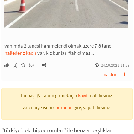
yanımda 2 tanesi hanımefendi olmak üzere 7-8 tane
hallederiz kadir
var. kız bunlar iflah olmaz...
(2)
(0)
24.10.2021 11:58
mastor
bu başlığa tanım girmek için
kayıt
olabilirsiniz.
zaten üye iseniz
buradan
giriş yapabilirsiniz.
"türkiye'deki hipodromlar" ile benzer başlıklar