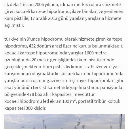
ilk defa 1 nisan 2006 yılında, idman merkezi olarak hizmete
giren kocaeli kartepe hipodromu, ilave binaları ve yenilenen
kum pisti ile, 17 aralık 2013 günü yapılan yarışlarla hizmete
açılmıştır.
türkiye’nin 9’uncu hipodromu olarak hizmete giren kartepe
hipodromu, 432 dönüm arazi üzerine kurulu bulunmaktadır.
kocaeli kartepe hipodromu’nda yarışlar 1600 metre
uzunluğunda 20 metre genişliğindeki kum pist üzerinde
gerçekleşmektedir. kum pist, silis kumu, stabilizer ve elyaf
karışımından oluşmaktadır. kocaeli kartepe hipodromu’nda
yarışlar bursa osmangazi ve izmir şirinyer hipodromları gibi
saat yönünün ters istikametinde yapılmaktadır. pansiyonlar
bölgesinde 478 box ahır kapasitesi mevcuttur.
kocaeli hipodromu led ekran 100 m², portatif tribün koltuk
kapasitesi 300 kişidir.