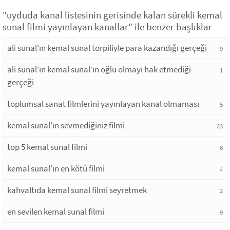
"uyduda kanal listesinin gerisinde kalan sürekli kemal
sunal filmi yayınlayan kanallar" ile benzer başlıklar
ali sunal'ın kemal sunal torpiliyle para kazandığı gerçeği
9
ali sunal’ın kemal sunal’ın oğlu olmayı hak etmediği
1
gerçeği
toplumsal sanat filmlerini yayınlayan kanal olmaması
5
kemal sunal'ın sevmediğiniz filmi
23
top 5 kemal sunal filmi
6
kemal sunal'ın en kötü filmi
4
kahvaltıda kemal sunal filmi seyretmek
2
en sevilen kemal sunal filmi
9