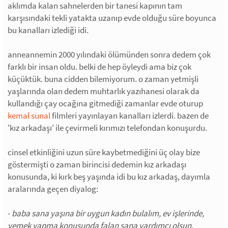
aklımda kalan sahnelerden bir tanesi kapının tam
karşısındaki tekli yatakta uzanıp evde olduğu süre boyunca
bu kanalları izlediği idi.
anneannemin 2000 yılındaki ölümünden sonra dedem çok
farklı bir insan oldu. belki de hep öyleydi ama biz çok
küçüktük. buna cidden bilemiyorum. o zaman yetmişli
yaşlarında olan dedem muhtarlık yazıhanesi olarak da
kullandığı çay ocağına gitmediği zamanlar evde oturup
kemal sunal
filmleri yayınlayan kanalları izlerdi. bazen de
'kız arkadaşı' ile çevirmeli kırımızı telefondan konuşurdu.
cinsel etkinliğini uzun süre kaybetmediğini üç olay bize
göstermişti o zaman birincisi dedemin kız arkadaşı
konusunda, ki kırk beş yaşında idi bu kız arkadaş, dayımla
aralarında geçen diyalog:
-
baba sana yaşına bir uygun kadın bulalım, ev işlerinde,
yemek yapma konusunda falan sana yardımcı olsun.