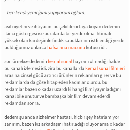
-
ben kendi yemeğimi yapıyorum oğlum.
asıl niyetini ve ihtiyacını bu şekilde ortaya koyan dedemin
ikinci göstergesi ise buralarda bir yerde olma ihtimali
yüksek olan kardeşimle fındık kabuklarının istfilendiği yerde
bulduğumuz onlarca
hafsa ana macunu
kutusu idi.
son örnekse dedemin
kemal sunal
hayranı olmadığı halde
bu kanalı izlemesi idi. zira bu kanallarda
kemal sunal filmleri
arasına cinsel gücü artırıcı ürünlerin reklamları girer ve bu
reklamlarda da göze hitap eden kadınlar olurdu. bu
reklamlar bazen o kadar uzardı ki hangi filmi yayınladığını
kanal bile unutur ve bambaşka bir film devam ederdi
reklamdan sonra.
dedem şu anda alzheimer hastası. hiçbir şey hatırlamıyor
sanırım. bazen kız arkadaşını hatırladığı oluyor ama o kadar