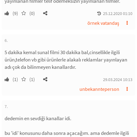
yayınlanan filmler telif ödemeksizin yayınlanan filmler.
(9)
(0)
25.12.2020 01:10
örnek vatandaş
6.
5 dakika kemal sunal filmi 30 dakika bal,cinsellikle ilgili
ürün,telefon vb gibi ürünlerle alakalı reklamlar yayınlayan
adı çok da bilinmeyen kanallardır.
(1)
(1)
29.03.2024 10:13
unbekannteperson
7.
dedemin en sevdiği kanallar idi.
bu 'idi' konusunu daha sonra açacağım. ama dedemle ilgili