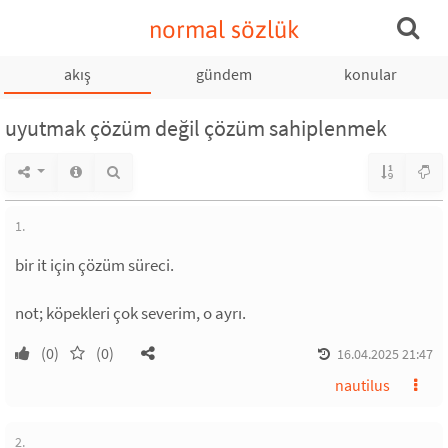
normal sözlük
akış
gündem
konular
uyutmak çözüm değil çözüm sahiplenmek
1.
bir it için çözüm süreci.
not; köpekleri çok severim, o ayrı.
(0)
(0)
16.04.2025 21:47
nautilus
2.