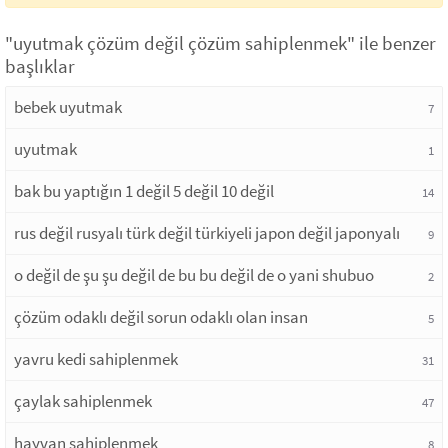
"uyutmak çözüm değil çözüm sahiplenmek" ile benzer
başlıklar
bebek uyutmak
7
uyutmak
1
bak bu yaptığın 1 değil 5 değil 10 değil
14
rus değil rusyalı türk değil türkiyeli japon değil japonyalı
9
o değil de şu şu değil de bu bu değil de o yani shubuo
2
çözüm odaklı değil sorun odaklı olan insan
5
yavru kedi sahiplenmek
31
çaylak sahiplenmek
47
hayvan sahiplenmek
8