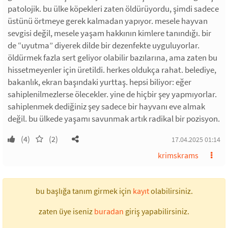
patolojik. bu ülke köpekleri zaten öldürüyordu, şimdi sadece
üstünü örtmeye gerek kalmadan yapıyor. mesele hayvan
sevgisi değil, mesele yaşam hakkının kimlere tanındığı. bir
de “uyutma” diyerek dilde bir dezenfekte uyguluyorlar.
öldürmek fazla sert geliyor olabilir bazılarına, ama zaten bu
hissetmeyenler için üretildi. herkes oldukça rahat. belediye,
bakanlık, ekran başındaki yurttaş. hepsi biliyor: eğer
sahiplenilmezlerse ölecekler. yine de hiçbir şey yapmıyorlar.
sahiplenmek dediğiniz şey sadece bir hayvanı eve almak
değil. bu ülkede yaşamı savunmak artık radikal bir pozisyon.
(4)
(2)
17.04.2025 01:14
krimskrams
bu başlığa tanım girmek için
kayıt
olabilirsiniz.
zaten üye iseniz
buradan
giriş yapabilirsiniz.