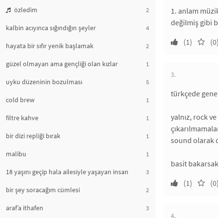
özledim
2
1. anlam müzik
değilmiş gibi b
kalbin acıyınca sığındığın şeyler
4
(1)
(0
hayata bir sıfır yenik başlamak
2
güzel olmayan ama gençliği olan kızlar
1
3.
uyku düzeninin bozulması
5
türkçede geneld
cold brew
1
yalnız, rock ve
filtre kahve
1
çıkarılmamalar
bir dizi repliği bırak
1
sound olarak d
malibu
1
basit bakarsak,
18 yaşını geçip hala ailesiyle yaşayan insan
3
(1)
(0
bir şey soracağım cümlesi
2
araf’a ithafen
3
4.