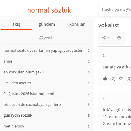
normal sözlük
vokalist
akış
gündem
konular
yenile
normal sözlük yazarlarının yaptığı yürüyüşler
2
1.
anne
2
sanatçıya arka
en korkulan ölüm şekli
6
(2)
(0
incil'den ayetler
1
9 ağustos 2026 istanbul nemi
2
2.
biz bazen de saçmalayan şairleriz
5
tdk'ya göre kı
günaydın sözlük
8
"1. isim, müzi
2. isim bir mü
metin ersoy
1