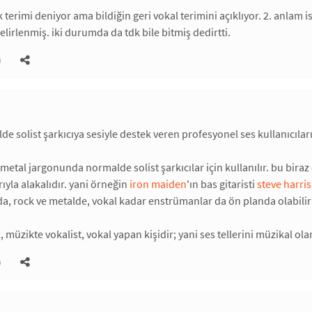
 terimi deniyor ama bildiğin geri vokal terimini açıklıyor. 2. anlam
elirlenmiş. iki durumda da tdk bile bitmiş dedirtti.
)
e solist şarkıcıya sesiyle destek veren profesyonel ses kullanıcıları 
 metal jargonunda normalde solist şarkıcılar için kullanılır. bu bira
ıyla alakalıdır. yani örneğin
iron maiden
'ın bas gitaristi
steve harris
a, rock ve metalde, vokal kadar enstrümanlar da ön planda olabili
 müzikte vokalist, vokal yapan kişidir; yani ses tellerini müzikal ol
)