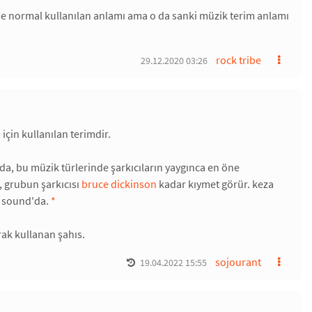
 ise normal kullanılan anlamı ama o da sanki müzik terim anlamı
rock tribe
29.12.2020 03:26
için kullanılan terimdir.
z da, bu müzik türlerinde şarkıcıların yaygınca en öne
, grubun şarkıcısı
bruce dickinson
kadar kıymet görür. keza
r sound'da.
*
arak kullanan şahıs.
sojourant
19.04.2022 15:55