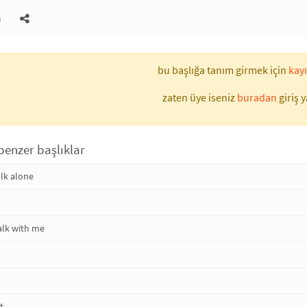
)
bu başlığa tanım girmek için
kayı
zaten üye iseniz
buradan
giriş y
benzer başlıklar
alk alone
alk with me
t