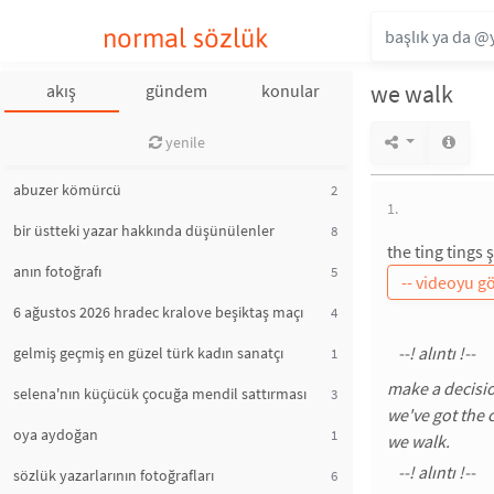
normal sözlük
we walk
akış
gündem
konular
yenile
abuzer kömürcü
2
1.
bir üstteki yazar hakkında düşünülenler
8
the ting tings ş
anın fotoğrafı
5
6 ağustos 2026 hradec kralove beşiktaş maçı
4
gelmiş geçmiş en güzel türk kadın sanatçı
1
make a decisio
selena'nın küçücük çocuğa mendil sattırması
3
we've got the c
oya aydoğan
1
we walk.
sözlük yazarlarının fotoğrafları
6