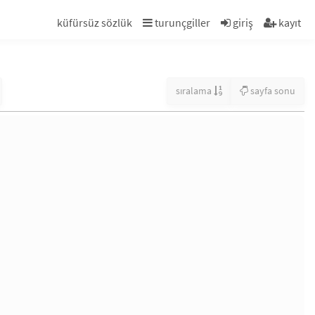
küfürsüz sözlük
turunçgiller
giriş
kayıt
sıralama
sayfa sonu