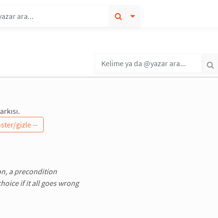
arkısı.
n, a precondition
hoice if it all goes wrong