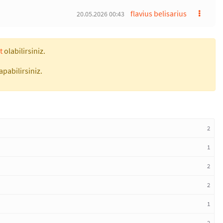
flavius belisarius
20.05.2026 00:43
t
olabilirsiniz.
apabilirsiniz.
2
1
2
2
1
2