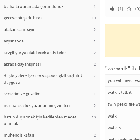
bu hafta x aramada göründünüz
1
(1)
(0
geceye bir şarkı bırak
10
atakan camı sıyır
2
avşar soda
1
sevgiliyle yapılabilecek aktiviteler
2
akraba dayanışması
2
"we walk" ile 
duşta gidere işerken yaşanan gizli suçluluk
7
you will never w
duygusu
walk it talk it
serserim ve güzelim
1
twin peaks fire w
normal sözlük yazarlarının çizimleri
2
walk
hatun düşürmek için kedilerden medet
10
ummak
walk-in
mühendis kafası
2
walk again projec