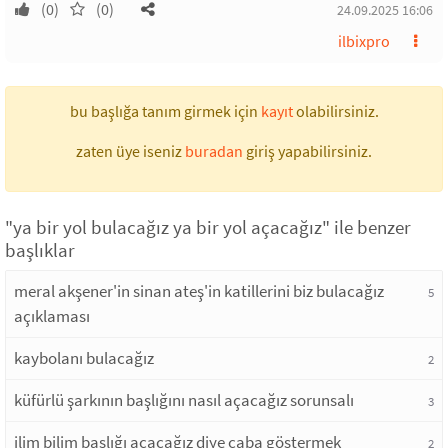
(0)
(0)
24.09.2025 16:06
ilbixpro
bu başlığa tanım girmek için
kayıt
olabilirsiniz.
zaten üye iseniz
buradan
giriş yapabilirsiniz.
"ya bir yol bulacağız ya bir yol açacağız" ile benzer
başlıklar
meral akşener'in sinan ateş'in katillerini biz bulacağız
5
açıklaması
kaybolanı bulacağız
2
küfürlü şarkının başlığını nasıl açacağız sorunsalı
3
ilim bilim başlığı açacağız diye çaba göstermek
2