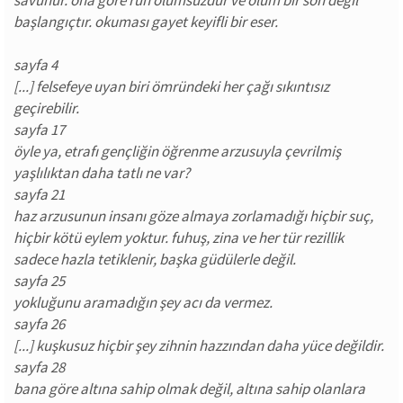
savunur. ona göre ruh ölümsüzdür ve ölüm bir son değil
başlangıçtır. okuması gayet keyifli bir eser.
sayfa 4
[...] felsefeye uyan biri ömründeki her çağı sıkıntısız
geçirebilir.
sayfa 17
öyle ya, etrafı gençliğin öğrenme arzusuyla çevrilmiş
yaşlılıktan daha tatlı ne var?
sayfa 21
haz arzusunun insanı göze almaya zorlamadığı hiçbir suç,
hiçbir kötü eylem yoktur. fuhuş, zina ve her tür rezillik
sadece hazla tetiklenir, başka güdülerle değil.
sayfa 25
yokluğunu aramadığın şey acı da vermez.
sayfa 26
[...] kuşkusuz hiçbir şey zihnin hazzından daha yüce değildir.
sayfa 28
bana göre altına sahip olmak değil, altına sahip olanlara