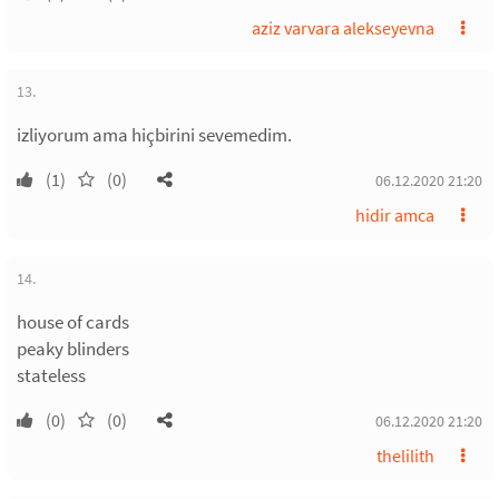
aziz varvara alekseyevna
13.
izliyorum ama hiçbirini sevemedim.
(1)
(0)
06.12.2020 21:20
hidir amca
14.
house of cards
peaky blinders
stateless
(0)
(0)
06.12.2020 21:20
thelilith