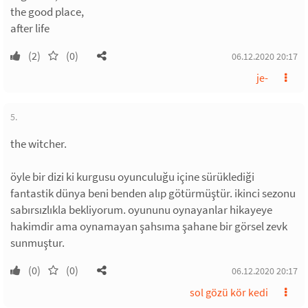
the good place,
after life
(2)
(0)
06.12.2020 20:17
je-
5.
the witcher.
öyle bir dizi ki kurgusu oyunculuğu içine sürüklediği
fantastik dünya beni benden alıp götürmüştür. ikinci sezonu
sabırsızlıkla bekliyorum. oyununu oynayanlar hikayeye
hakimdir ama oynamayan şahsıma şahane bir görsel zevk
sunmuştur.
(0)
(0)
06.12.2020 20:17
sol gözü kör kedi