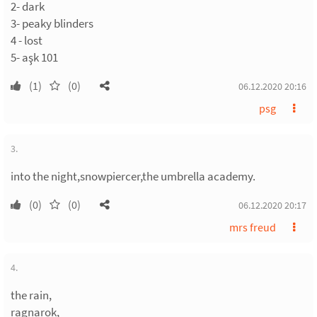
2- dark
3- peaky blinders
4 - lost
5- aşk 101
(1)
(0)
06.12.2020 20:16
psg
3.
into the night,snowpiercer,the umbrella academy.
(0)
(0)
06.12.2020 20:17
mrs freud
4.
the rain,
ragnarok,