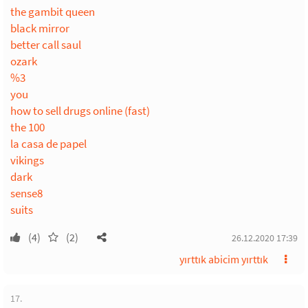
the gambit queen
black mirror
better call saul
ozark
%3
you
how to sell drugs online (fast)
the 100
la casa de papel
vikings
dark
sense8
suits
(4)
(2)
26.12.2020 17:39
yırttık abicim yırttık
17.