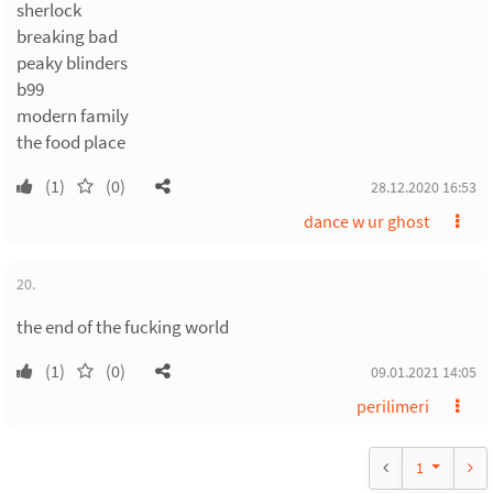
sherlock
breaking bad
peaky blinders
b99
modern family
the food place
(1)
(0)
28.12.2020 16:53
dance w ur ghost
20.
the end of the fucking world
(1)
(0)
09.01.2021 14:05
perilimeri
1