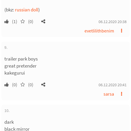
(bkz:
russian doll
)
(1)
(0)
06.12.2020 20:38
evetlilithbenim
9.
trailer park boys
great pretender
kakegurui
(0)
(0)
06.12.2020 20:41
sarsa
10.
dark
black mirror