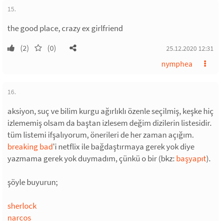
15.
the good place, crazy ex girlfriend
(2)
(0)
25.12.2020 12:31
nymphea
16.
aksiyon, suç ve bilim kurgu ağırlıklı özenle seçilmiş, keşke hiç
izlememiş olsam da baştan izlesem değim dizilerin listesidir.
tüm listemi ifşalıyorum, önerileri de her zaman açığım.
breaking bad
'i netflix ile bağdaştırmaya gerek yok diye
yazmama gerek yok duymadım, çünkü o bir (bkz:
başyapıt
).
şöyle buyurun;
sherlock
narcos