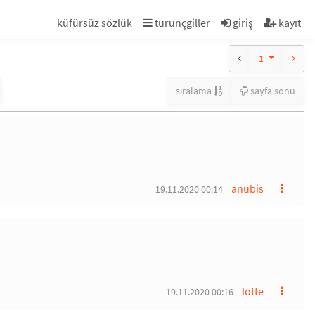
küfürsüz sözlük
turunçgiller
giriş
kayıt
1
sıralama
sayfa sonu
anubis
19.11.2020 00:14
lotte
19.11.2020 00:16