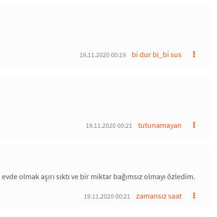
bi dur bi_bi sus
19.11.2020 00:19
tutunamayan
19.11.2020 00:21
vde olmak aşırı sıktı ve bir miktar bağımsız olmayı özledim.
zamansız saat
19.11.2020 00:21