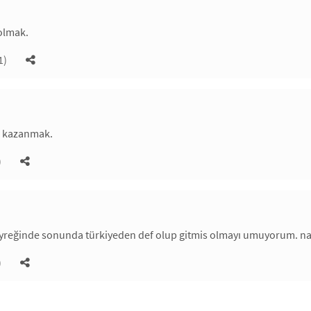
olmak.
1)
a kazanmak.
)
eyreğinde sonunda türkiyeden def olup gitmis olmayı umuyorum. na
)