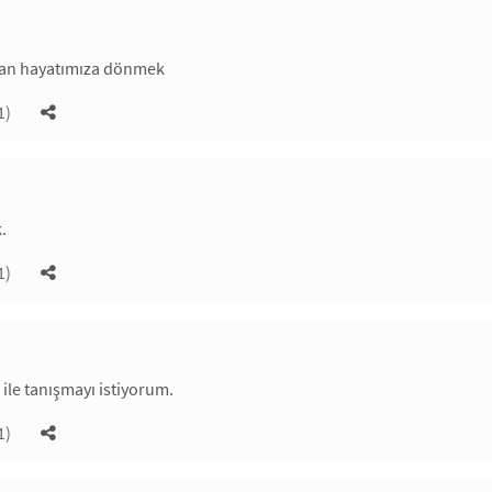
lan hayatımıza dönmek
1)
.
1)
 ile tanışmayı istiyorum.
1)