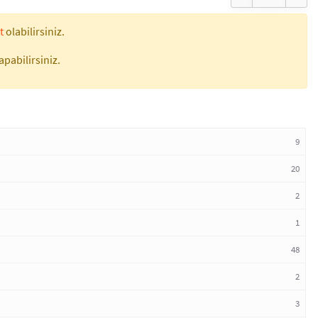
t
olabilirsiniz.
apabilirsiniz.
9
20
2
1
48
2
3