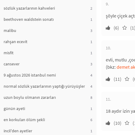
9.
sözlük yazarlarının kahveleri
2
şöyle çiçek aç
beethoven waldstein sonatı
1
(6)
(1
malibu
3
rahşan ecevit
1
10.
misfit
1
evli, mutlu ,ço
cansever
3
(bkz:
demet aka
9 ağustos 2026 istanbul nemi
4
(11)
(
normal sözlük yazarlarının yaptığı yürüyüşler
4
uzun boylu olmanın zararları
8
11.
günün ayeti
1
18 aydır izin 
en korkulan ölüm şekli
6
(10)
(
incil'den ayetler
1