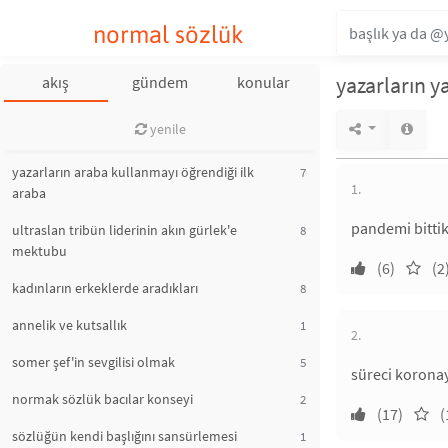
normal sözlük
yazarların y
akış
gündem
konular
yenile
yazarların araba kullanmayı öğrendiği ilk
7
1.
araba
pandemi bitti
ultraslan tribün liderinin akın gürlek'e
8
mektubu
(6)
(2
kadınların erkeklerde aradıkları
8
annelik ve kutsallık
1
2.
somer şef'in sevgilisi olmak
5
süreci korona
normak sözlük bacılar konseyi
2
(17)
(
sözlüğün kendi başlığını sansürlemesi
1