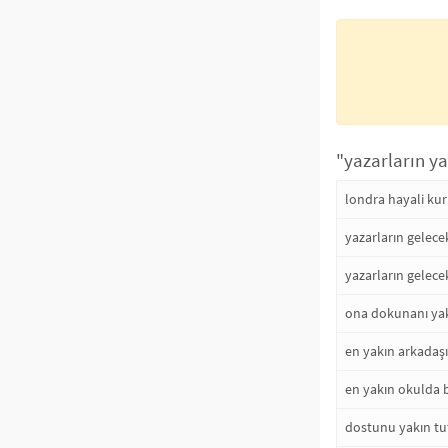
"yazarların ya
londra hayali kur
yazarların gelece
yazarların gelecek
ona dokunanı yakı
en yakın arkadaş
en yakın okulda 
dostunu yakın tu