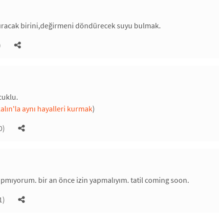
tıracak birini,değirmeni döndürecek suyu bulmak.
)
cuklu.
lın'la aynı hayalleri kurmak
)
0)
yapmıyorum. bir an önce izin yapmalıyım. tatil coming soon.
1)