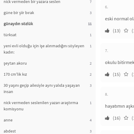
nick vermeden bir yazara seslen
7
6.
güne bir şiir bırak
3
eski normal o
günaydın sözlük
11
(13)
(
türksat
1
yeni evli olduğu için işe alınmadığını söyleyen
1
7.
kadın:
okulu bitirmek
şeytan akoru
2
(15)
(
170 cm'lik kız
2
30 yaşını geçip ailesiyle aynı yalıda yaşayan
3
insan
8.
nick vermeden seslenilen yazarı araştırma
1
hayatımın aşkı
komisyonu
(16)
(
anne
4
abdest
3