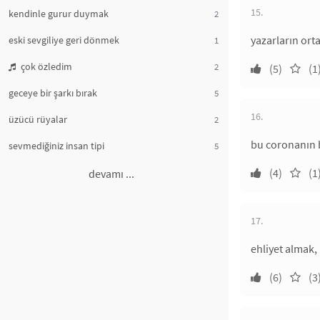
15.
kendinle gurur duymak
2
yazarların ort
eski sevgiliye geri dönmek
1
çok özledim
2
(5)
(1
geceye bir şarkı bırak
5
16.
üzücü rüyalar
2
bu coronanın b
sevmediğiniz insan tipi
5
(4)
(1
devamı ...
17.
ehliyet almak,
(6)
(3