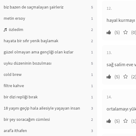
biz bazen de saçmalayan şairleriz
5
12.
metin ersoy
1
hayal kurmayı 
özledim
2
(5)
(0
hayata bir sıfır yenik başlamak
2
güzel olmayan ama gençliği olan kızlar
1
13.
uyku düzeninin bozulması
5
sağ salim eve 
cold brew
1
(5)
(2
filtre kahve
1
bir dizi repliği bırak
14.
1
18 yaşını geçip hala ailesiyle yaşayan insan
3
ortalamayı yük
bir şey soracağım cümlesi
2
(5)
(1
araf’a ithafen
3