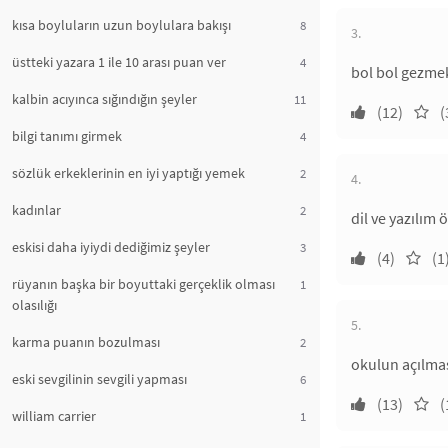
kısa boyluların uzun boylulara bakışı
8
3.
üstteki yazara 1 ile 10 arası puan ver
4
bol bol gezmek
kalbin acıyınca sığındığın şeyler
11
(12)
(
bilgi tanımı girmek
4
sözlük erkeklerinin en iyi yaptığı yemek
2
4.
kadınlar
2
dil ve yazılım
eskisi daha iyiydi dediğimiz şeyler
3
(4)
(1
rüyanın başka bir boyuttaki gerçeklik olması
1
olasılığı
5.
karma puanın bozulması
2
okulun açılmas
eski sevgilinin sevgili yapması
6
(13)
(
william carrier
1