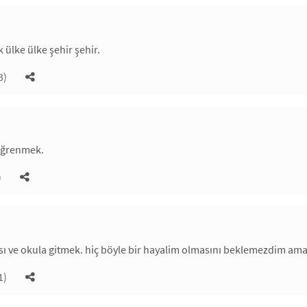
 ülke ülke şehir şehir.
3)
 öğrenmek.
)
ı ve okula gitmek. hiç böyle bir hayalim olmasını beklemezdim ama e
1)