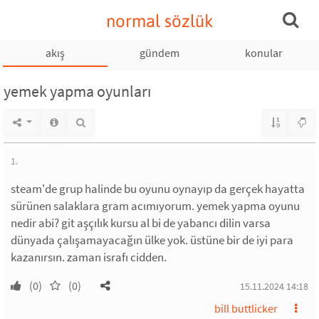
normal sözlük
akış
gündem
konular
yemek yapma oyunları
1.
steam'de grup halinde bu oyunu oynayıp da gerçek hayatta
sürünen salaklara gram acımıyorum. yemek yapma oyunu
nedir abi? git aşçılık kursu al bi de yabancı dilin varsa
dünyada çalışamayacağın ülke yok. üstüne bir de iyi para
kazanırsın. zaman israfı cidden.
(0)
(0)
15.11.2024 14:18
bill buttlicker