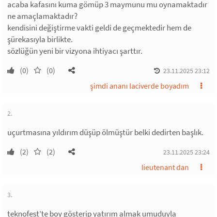
acaba kafasını kuma gömüp 3 maymunu mu oynamaktadır
ne amaçlamaktadır?
kendisini değiştirme vakti geldi de geçmektedir hem de
şürekasıyla birlikte.
sözlüğün yeni bir vizyona ihtiyacı şarttır.
(0)
(0)
23.11.2025 23:12
şimdi ananı laciverde boyadım
2.
uçurtmasına yıldırım düşüp ölmüştür belki dedirten başlık.
(2)
(2)
23.11.2025 23:24
lieutenant dan
3.
teknofest’te boy gösterip yatırım almak umuduyla