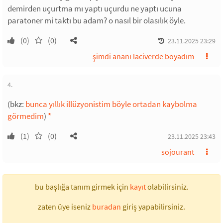
demirden uçurtma mı yaptı uçurdu ne yaptı ucuna
paratoner mi taktı bu adam? o nasıl bir olasılık öyle.
(0)
(0)
23.11.2025 23:29
şimdi ananı laciverde boyadım
4.
(bkz:
bunca yıllık illüzyonistim böyle ortadan kaybolma
görmedim
)
*
(1)
(0)
23.11.2025 23:43
sojourant
bu başlığa tanım girmek için
kayıt
olabilirsiniz.
zaten üye iseniz
buradan
giriş yapabilirsiniz.