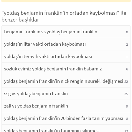
"yoldaş benjamin franklin’in ortadan kaybolması" ile
benzer başlıklar
benjamin franklin vs yoldaş benjamin franklin
8
yoldaş'ın iftar vakti ortadan kaybolması
2
yoldaş'ın teravih vakti ortadan kaybolması
1
sözlük evimiz yoldaş benjamin franklin babamız
6
yoldaş benjamin franklin'in nick renginin sürekli değişmesi
22
ssg vs yoldaş benjamin franklin
35
zall vs yoldaş benjamin franklin
9
yoldaş benjamin franklin'in 20 binden fazla tanım yapması
8
yoldaş benjamin franklin'in tanımının silinmesi
13