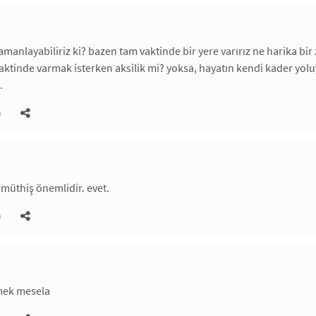
amanlayabiliriz ki? bazen tam vaktinde bir yere varırız ne harika bi
ktinde varmak isterken aksilik mi? yoksa, hayatın kendi kader yolu
.
)
üthiş önemlidir. evet.
)
mek mesela