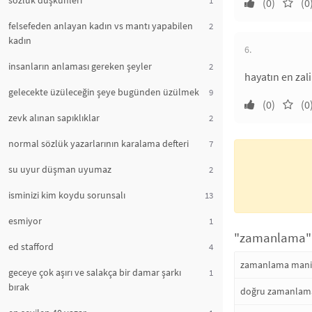
sözlük düşkünleri
(0)
(0
felsefeden anlayan kadın vs mantı yapabilen
2
kadın
6.
insanların anlaması gereken şeyler
2
hayatın en zal
gelecekte üzüleceğin şeye bugünden üzülmek
9
(0)
(0
zevk alınan sapıklıklar
2
normal sözlük yazarlarının karalama defteri
7
su uyur düşman uyumaz
2
isminizi kim koydu sorunsalı
13
esmiyor
1
"zamanlama" i
ed stafford
4
zamanlama mani
geceye çok aşırı ve salakça bir damar şarkı
1
bırak
doğru zamanlama i