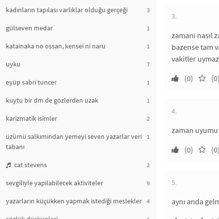
kadınların tapılası varlıklar olduğu gerçeği
3
3.
gülseven medar
1
zamanı nasıl z
katainaka no ossan, kensei ni naru
1
bazense tam va
vakitler uymaz
uyku
7
(0)
(0
eyüp sabri tuncer
1
kuytu bir dm de gözlerden uzak
1
4.
karizmatik isimler
2
zaman uyumu m
üzümü salkımından yemeyi seven yazarlar veri
1
tabanı
(0)
(0
cat stevens
2
5.
sevgiliyle yapılabilecek aktiviteler
9
yazarların küçükken yapmak istediği meslekler
aynı anda gel
4
1