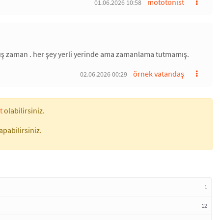
mototonist
01.06.2026 10:58
lış zaman . her şey yerli yerinde ama zamanlama tutmamış.
örnek vatandaş
02.06.2026 00:29
t
olabilirsiniz.
apabilirsiniz.
1
12