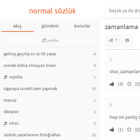
normal sözlük
zamanlama
akış
gündem
konular
yenile
gelmiş geçmiş en iyi 50 yazar
4
1.
evinde klima olmayan insan
9
olur, zamanl
reptilia
1
(3)
(0
sigaraya sürekli zam yapmak
13
teacup
1
2.
diktatör
2
hep mi yanlış o
ninni
2
(1)
(0
sözlük yazarlarının fotoğrafları
13