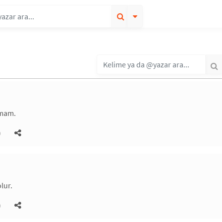
amam.
)
lur.
)