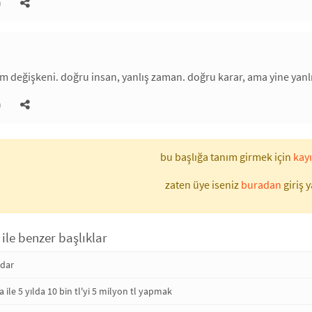
)
im değişkeni. doğru insan, yanlış zaman. doğru karar, ama yine yan
)
bu başlığa tanım girmek için
kayı
zaten üye iseniz
buradan
giriş y
le benzer başlıklar
dar
le 5 yılda 10 bin tl'yi 5 milyon tl yapmak