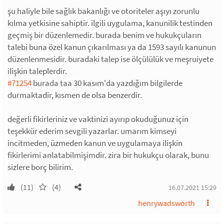
şu haliyle bile sağlık bakanlığı ve otoriteler aşıyı zorunlu
kılma yetkisine sahiptir. ilgili uygulama, kanunilik testinden
geçmiş bir düzenlemedir. burada benim ve hukukçuların
talebi buna özel kanun çıkarılması ya da 1593 sayılı kanunun
düzenlenmesidir. buradaki talep ise ölçülülük ve meşruiyete
ilişkin taleplerdir.
#71254
burada taa 30 kasım'da yazdığım bilgilerde
durmaktadir, kısmen de olsa benzerdir.
değerli fikirleriniz ve vaktinizi ayırıp okuduğunuz için
teşekkür ederim sevgili yazarlar. umarım kimseyi
incitmeden, üzmeden kanun ve uygulamaya ilişkin
fikirlerimi anlatabilmişimdir. zira bir hukukçu olarak, bunu
sizlere borç bilirim.
(11)
(4)
16.07.2021 15:29
henrywadsworth