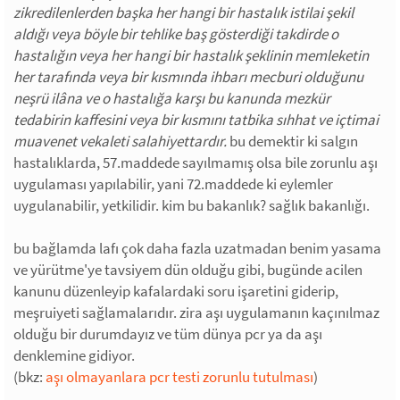
zikredilenlerden başka her hangi bir hastalık istilai şekil
aldığı veya böyle bir tehlike baş gösterdiği takdirde o
hastalığın veya her hangi bir hastalık şeklinin memleketin
her tarafında veya bir kısmında ihbarı mecburi olduğunu
neşrü ilâna ve o hastalığa karşı bu kanunda mezkür
tedabirin kaffesini veya bir kısmını tatbika sıhhat ve içtimai
muavenet vekaleti salahiyettardır.
bu demektir ki salgın
hastalıklarda, 57.maddede sayılmamış olsa bile zorunlu aşı
uygulaması yapılabilir, yani 72.maddede ki eylemler
uygulanabilir, yetkilidir. kim bu bakanlık? sağlık bakanlığı.
bu bağlamda lafı çok daha fazla uzatmadan benim yasama
ve yürütme'ye tavsiyem dün olduğu gibi, bugünde acilen
kanunu düzenleyip kafalardaki soru işaretini giderip,
meşruiyeti sağlamalarıdır. zira aşı uygulamanın kaçınılmaz
olduğu bir durumdayız ve tüm dünya pcr ya da aşı
denklemine gidiyor.
(bkz:
aşı olmayanlara pcr testi zorunlu tutulması
)