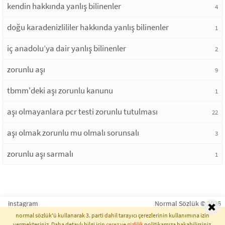
kendin hakkında yanlış bilinenler
4
doğu karadenizlililer hakkında yanlış bilinenler
1
iç anadolu’ya dair yanlış bilinenler
2
zorunlu aşı
9
tbmm'deki aşı zorunlu kanunu
1
aşı olmayanlara pcr testi zorunlu tutulması
22
aşı olmak zorunlu mu olmalı sorunsalı
3
zorunlu aşı sarmalı
1
instagram
Normal Sözlük © 2026
normal sözlük'ü kullanarak 3. parti dahil tarayıcı çerezlerinin kullanımına izin
vermektesiniz. Daha detaylı bilgi için
çerez
ve
gizlilik
politikamıza bakabilirsiniz.