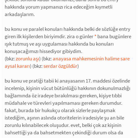
hakkında yorum yapmanızı rica edeceğim kıymetli
arkadaşlarım.
bu konu ve paralel konuları hakkında belki de sözlüğe entry
giren ilk kişilerden biriyimdir. zira o günler
*
bana bugünlere
ışık tutmuş ve aşı uygulaması hakkında bu konuları
konuşacağımızı hissediyor gibiydim.
(bkz:
zorunlu aşı
) (bkz:
anayasa mahkemesinin halime sare
aysal kararı
) (bkz:
serdar özgüldür
)
bu konu ve pratiği tabii ki anayasanın 17. maddesi özelinde
incelenip, kişinin vücut bütünlüğü hakkının dokunulmazlığı
bağlamında öz iradeye bırakılması gereken, kişiye tıbbi
müdahale ve türevleri yapılmaması gereken durumdur.
fakat, burada bir hukukçu olarak sizlerle paylaşmak
istediğim, aşının aslında otoritelerin iradesiyle şu an bile
zorunlu kılınabilecek oluşudur. evet, belki çok az kişinin
bahsettiği ya da bahsetmekten çekindiği durum olsa da