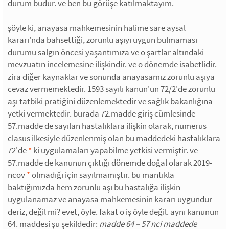
durum budur. ve ben bu görüşe katılmaktayım.
şöyle ki, anayasa mahkemesinin halime sare aysal
kararı'nda bahsettiği, zorunlu aşıyı uygun bulmaması
durumu salgın öncesi yaşantımıza ve o şartlar altındaki
mevzuatın incelemesine ilişkindir. ve o dönemde isabetlidir.
zira diğer kaynaklar ve sonunda anayasamız zorunlu aşıya
cevaz vermemektedir. 1593 sayılı kanun'un 72/2'de zorunlu
aşı tatbiki pratiğini düzenlemektedir ve sağlık bakanlığına
yetki vermektedir. burada 72.madde giriş cümlesinde
57.madde de sayılan hastalıklara ilişkin olarak, numerus
clasus ilkesiyle düzenlenmiş olan bu maddedeki hastalıklara
72'de
*
ki uygulamaları yapabilme yetkisi vermiştir. ve
57.madde de kanunun çıktığı dönemde doğal olarak 2019-
ncov
*
olmadığı için sayılmamıştır. bu mantıkla
baktığımızda hem zorunlu aşı bu hastalığa ilişkin
uygulanamaz ve anayasa mahkemesinin kararı uygundur
deriz, değil mi? evet, öyle. fakat o iş öyle değil. aynı kanunun
64. maddesi şu şekildedir:
madde 64 – 57 nci maddede