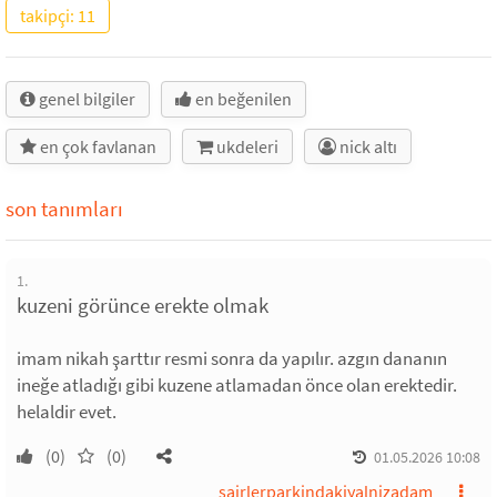
takipçi: 11
genel bilgiler
en beğenilen
en çok favlanan
ukdeleri
nick altı
son tanımları
1.
kuzeni görünce erekte olmak
imam nikah şarttır resmi sonra da yapılır. azgın dananın
ineğe atladığı gibi kuzene atlamadan önce olan erektedir.
helaldir evet.
(0)
(0)
01.05.2026 10:08
sairlerparkindakiyalnizadam