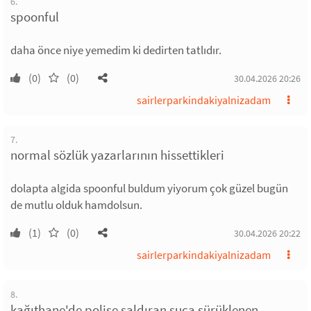
6.
spoonful
daha önce niye yemedim ki dedirten tatlıdır.
(0)
(0)
30.04.2026 20:26
sairlerparkindakiyalnizadam
7.
normal sözlük yazarlarının hissettikleri
dolapta algida spoonful buldum yiyorum çok güzel bugün
de mutlu olduk hamdolsun.
(1)
(0)
30.04.2026 20:22
sairlerparkindakiyalnizadam
8.
kağıthane'de polise saldıran suça sürüklenen