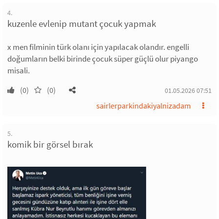
4.
kuzenle evlenip mutant çocuk yapmak
x men filminin türk olanı için yapılacak olandır. engelli
doğumların belki birinde çocuk süper güçlü olur piyango
misali.
(0)
(0)
01.05.2026 07:51
sairlerparkindakiyalnizadam
5.
komik bir görsel bırak