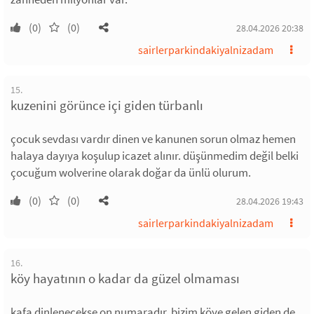
(0)
(0)
28.04.2026 20:38
sairlerparkindakiyalnizadam
15.
kuzenini görünce içi giden türbanlı
çocuk sevdası vardır dinen ve kanunen sorun olmaz hemen
halaya dayıya koşulup icazet alınır. düşünmedim değil belki
çocuğum wolverine olarak doğar da ünlü olurum.
(0)
(0)
28.04.2026 19:43
sairlerparkindakiyalnizadam
16.
köy hayatının o kadar da güzel olmaması
kafa dinlenecekse on numaradır. bizim köye gelen giden de