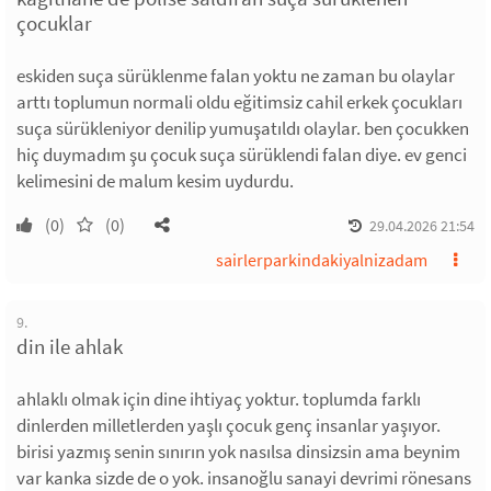
çocuklar
eskiden suça sürüklenme falan yoktu ne zaman bu olaylar
arttı toplumun normali oldu eğitimsiz cahil erkek çocukları
suça sürükleniyor denilip yumuşatıldı olaylar. ben çocukken
hiç duymadım şu çocuk suça sürüklendi falan diye. ev genci
kelimesini de malum kesim uydurdu.
(0)
(0)
29.04.2026 21:54
sairlerparkindakiyalnizadam
9.
din ile ahlak
ahlaklı olmak için dine ihtiyaç yoktur. toplumda farklı
dinlerden milletlerden yaşlı çocuk genç insanlar yaşıyor.
birisi yazmış senin sınırın yok nasılsa dinsizsin ama beynim
var kanka sizde de o yok. insanoğlu sanayi devrimi rönesans