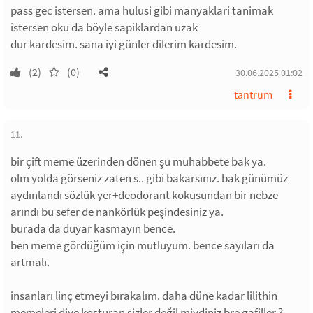
pass gec istersen. ama hulusi gibi manyaklari tanimak
istersen oku da böyle sapiklardan uzak
dur kardesim. sana iyi günler dilerim kardesim.
(2)
(0)
30.06.2025 01:02
tantrum
11.
bir çift meme üzerinden dönen şu muhabbete bak ya.
olm yolda görseniz zaten s.. gibi bakarsınız. bak günümüz
aydınlandı sözlük yer+deodorant kokusundan bir nebze
arındı bu sefer de nankörlük peşindesiniz ya.
burada da duyar kasmayın bence.
ben meme gördüğüm için mutluyum. bence sayıları da
artmalı.
insanları linç etmeyi bırakalım. daha düne kadar lilithin
memeleri diye koşturan sizler değil miydiniz bre gafiller ?