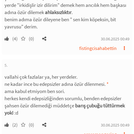
yerde "irkidişlir izir dilirim" demek hem ancılık hem başkası
adına özür dilemek
ahlaksızlıktır
.
benim adıma özür dileyene ben " sen kim köpeksin, bit
yavrusu" derim.
(4)
(0)
30.06.2025 00:49
fistingcisahabettin
5.
vallahi çok fazlalar ya, her yerdeler.
ne kadar ince bu edepsizler adına özür dilenmesi.
*
ama kabul etmiyom ben sori.
herkes kendi edepsizliğinden sorumlu, benden edepsizler
şahsen özür dilemediği müddetçe
barış çubuğu tüttürmek
yok!
:d
(2)
(0)
30.06.2025 00:49