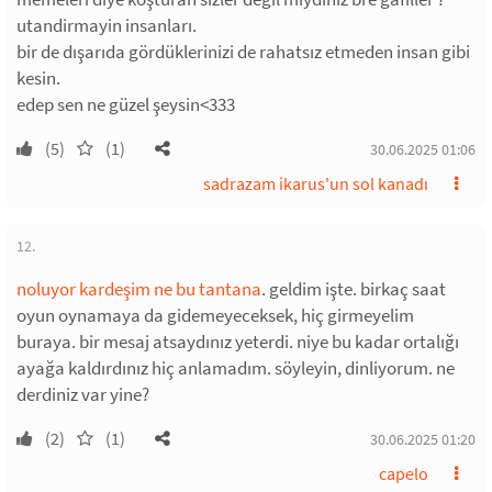
utandirmayin insanları.
bir de dışarıda gördüklerinizi de rahatsız etmeden insan gibi
kesin.
edep sen ne güzel şeysin<333
(5)
(1)
30.06.2025 01:06
sadrazam ikarus'un sol kanadı
12.
noluyor kardeşim ne bu tantana
. geldim işte. birkaç saat
oyun oynamaya da gidemeyeceksek, hiç girmeyelim
buraya. bir mesaj atsaydınız yeterdi. niye bu kadar ortalığı
ayağa kaldırdınız hiç anlamadım. söyleyin, dinliyorum. ne
derdiniz var yine?
(2)
(1)
30.06.2025 01:20
capelo