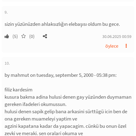
9.
sizin yüzünüzden ahlaksızlığın elebaşısı oldum bu gece.
(5)
(0)
30.06.2025 00:59
öylece
10.
by mahmut on tuesday, september 5, 2000 - 05:38 pm:
filiz kardesim
kusura bakma adina hulusi denen gay yüzünden duymaman
gereken ifadeleri okumussun.
hulusi denen sapik gelip bana arkasini sürttügü icin ben de
ona gereken muameleyi yaptim ve
agzini kapatana kadar da yapacagim. cünkü bu onun özel
zevki ve meraki. sen oralari okuma ve