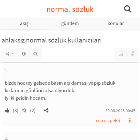
normal sözlük
akış
gündem
konular
ahlaksız normal sözlük kullanıcıları
1.
bizde hodrey gelsede basın açıklaması yapıp sözlük
kızlarının gönlünü alsa diyorduk.
iyi ki geldin hocam.
(8)
(2)
30.06.2025 00:45
retro spektif
2.