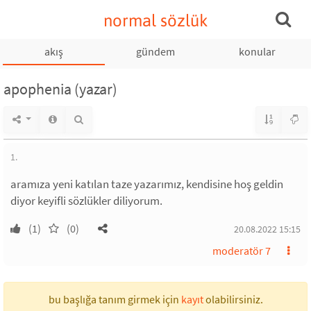
normal sözlük
akış
gündem
konular
apophenia (yazar)
1.
aramıza yeni katılan taze yazarımız, kendisine hoş geldin
diyor keyifli sözlükler diliyorum.
(1)
(0)
20.08.2022 15:15
moderatör 7
bu başlığa tanım girmek için
kayıt
olabilirsiniz.