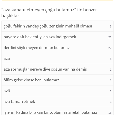
"aza kanaat etmeyen çoğu bulamaz" ile benzer
başlıklar
çoğu fakirin yandaş çoğu zenginin muhalif olması
3
hayata dair beklentiyi en aza indirgemek
21
derdini söylemeyen derman bulamaz
27
aza
3
aza sormuşlar nereye diye çoğun yanına demiş
1
ölüm gelse kimse beni bulamaz
1
azâ
1
aza tamah etmek
6
işlerini kadına bırakan bir toplum asla felah bulamaz
16