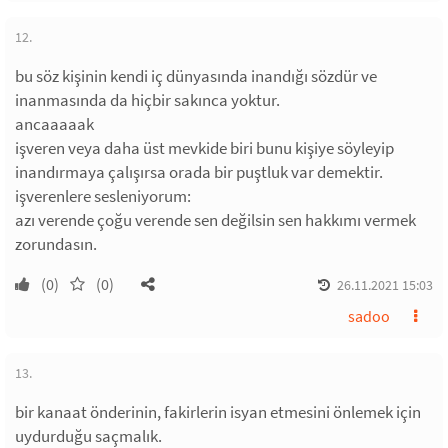
12.
bu söz kişinin kendi iç dünyasında inandığı sözdür ve
inanmasında da hiçbir sakınca yoktur.
ancaaaaak
işveren veya daha üst mevkide biri bunu kişiye söyleyip
inandırmaya çalışırsa orada bir puştluk var demektir.
işverenlere sesleniyorum:
azı verende çoğu verende sen değilsin sen hakkımı vermek
zorundasın.
(0)
(0)
26.11.2021 15:03
sadoo
13.
bir kanaat önderinin, fakirlerin isyan etmesini önlemek için
uydurduğu saçmalık.