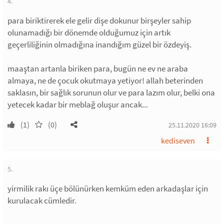
4.
para biriktirerek ele gelir dişe dokunur birşeyler sahip
olunamadığı bir dönemde olduğumuz için artık
geçerliliğinin olmadığına inandığım güzel bir özdeyiş.
maaştan artanla biriken para, bugün ne ev ne araba
almaya, ne de çocuk okutmaya yetiyor! allah beterinden
saklasın, bir sağlık sorunun olur ve para lazım olur, belki ona
yetecek kadar bir meblağ oluşur ancak...
(1)
(0)
25.11.2020 16:09
kediseven
5.
yirmilik rakı üçe bölünürken kemküm eden arkadaşlar için
kurulacak cümledir.