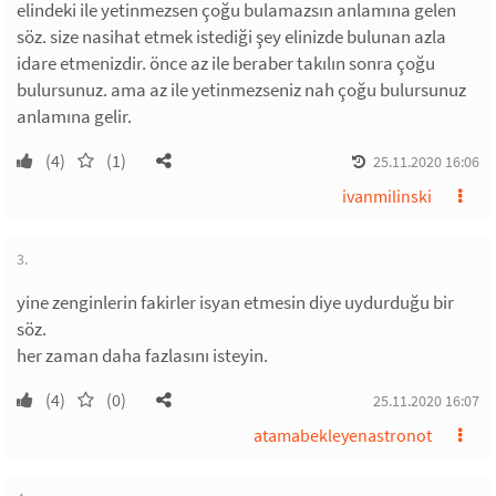
elindeki ile yetinmezsen çoğu bulamazsın anlamına gelen
söz. size nasihat etmek istediği şey elinizde bulunan azla
idare etmenizdir. önce az ile beraber takılın sonra çoğu
bulursunuz. ama az ile yetinmezseniz nah çoğu bulursunuz
anlamına gelir.
(4)
(1)
25.11.2020 16:06
ivanmilinski
3.
yine zenginlerin fakirler isyan etmesin diye uydurduğu bir
söz.
her zaman daha fazlasını isteyin.
(4)
(0)
25.11.2020 16:07
atamabekleyenastronot