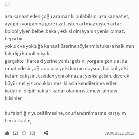
17.
aza kanaat eden çoğu aramaz ki bulabilsin. aza kanaat et,
ayagını yorganına gore uzat, işten artmaz dişten artar,
bolbol yiyen belbel bakar, eskisi olmayanın yenisi olmaz.
hepsi bir
yokluk ve yokluğa kanaat üzerine söylenmiş fukara halkımın
fakirliği kabullenişidir.
gerçekte “harcaki yerine yenisi gelsin, yorganı geniş al da
rahat edesin, ağız dolusu ye ki karnın doysun, bol bol ye ki
kafam çalışsın, eskiden yeni olmaz at yenisi gelsin. diyerek
büyürmeliyiz cocuklarımızı ki asla kendilerine verilen
kadarını değil; hakları kadar olanını istemeyi, almayı
bilsinler.
bu fakırlığin yuceltilmesine, onurlandırılmasına karşıyım
ben arkadaş
(2)
(0)
09.06.2022 20:13