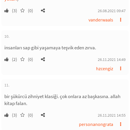
(3)
(0)
26.08.2021 09:47
vanderwaals
10.
insanları sap gibi yaşamaya teşvik eden zırva.
(2)
(0)
26.11.2021 14:49
hzcengiz
11.
bir şükürcü zihniyet klasiği. çok onlara az başkasına. allah
kitap falan.
(3)
(0)
26.11.2021 14:55
personanongrata