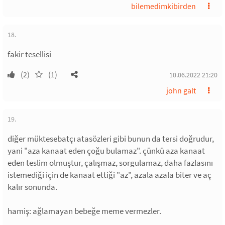
bilemedimkibirden
18.
fakir tesellisi
(2)
(1)
10.06.2022 21:20
john galt
19.
diğer müktesebatçı atasözleri gibi bunun da tersi doğrudur,
yani "aza kanaat eden çoğu bulamaz". çünkü aza kanaat
eden teslim olmuştur, çalışmaz, sorgulamaz, daha fazlasını
istemediği için de kanaat ettiği "az", azala azala biter ve aç
kalır sonunda.
hamiş: ağlamayan bebeğe meme vermezler.