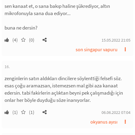
sen kanaat et, o sana bakıp haline şükrediyor, altın
mikrofonuyla sana dua ediyor...
buna ne dersin?
(4)
(0)
15.05.2022 21:05
son singapur vapuru
16.
zenginlerin satın aldıkları dincilere söylenttiği felsefi söz.
esas çoğu aramazsan, istemezsen mal gibi aza kanaat
edersin. tabi fakirlerin açlıktan beyni pek çalışmadığı için
onlar her böyle duyduğu söze inanıyorlar.
(1)
(1)
06.06.2022 07:04
okyanus ayısı