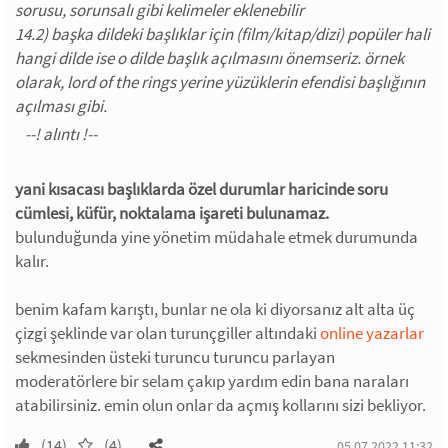
sorusu, sorunsalı gibi kelimeler eklenebilir
14.2) başka dildeki başlıklar için (film/kitap/dizi) popüler hali
hangi dilde ise o dilde başlık açılmasını önemseriz. örnek
olarak, lord of the rings yerine yüzüklerin efendisi başlığının
açılması gibi.
yani kısacası başlıklarda özel durumlar haricinde soru
cümlesi, küfür, noktalama işareti bulunamaz.
bulunduğunda yine yönetim müdahale etmek durumunda
kalır.
benim kafam karıştı, bunlar ne ola ki diyorsanız alt alta üç
çizgi şeklinde var olan turunçgiller altındaki
online yazarlar
sekmesinden üsteki turuncu turuncu parlayan
moderatörlere bir selam çakıp yardım edin bana naraları
atabilirsiniz. emin olun onlar da açmış kollarını sizi bekliyor.
(14)
(4)
05.07.2022 11:32