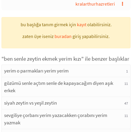
kralarthurhazretleri
bu başlığa tanım girmek için
kayıt
olabilirsiniz.
zaten üye iseniz
buradan
giriş yapabilirsiniz.
"ben senle zeytin ekmek yerim kızı" ile benzer başlıklar
yerim o parmakları yerim yerim
1
gözümü senle açtım senle de kapayacağım diyen aşık
11
erkek
siyah zeytin vs yeşil zeytin
47
sevgiliye çorbanı yerim yazacakken çorabını yerim
11
yazmak