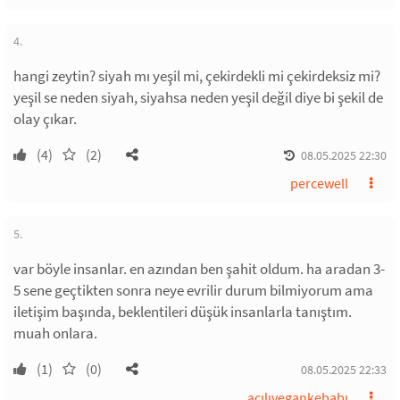
4.
hangi zeytin? siyah mı yeşil mi, çekirdekli mi çekirdeksiz mi?
yeşil se neden siyah, siyahsa neden yeşil değil diye bi şekil de
olay çıkar.
(4)
(2)
08.05.2025 22:30
percewell
5.
var böyle insanlar. en azından ben şahit oldum. ha aradan 3-
5 sene geçtikten sonra neye evrilir durum bilmiyorum ama
iletişim başında, beklentileri düşük insanlarla tanıştım.
muah onlara.
(1)
(0)
08.05.2025 22:33
acılıvegankebabı