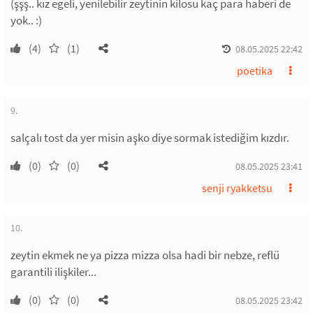
(şşş.. kız egeli, yenilebilir zeytinin kilosu kaç para haberi de
yok.. :)
(4)
(1)
08.05.2025 22:42
poetika
9.
salçalı tost da yer misin aşko diye sormak istediğim kızdır.
(0)
(0)
08.05.2025 23:41
senji ryakketsu
10.
zeytin ekmek ne ya pizza mizza olsa hadi bir nebze, reflü
garantili ilişkiler...
(0)
(0)
08.05.2025 23:42