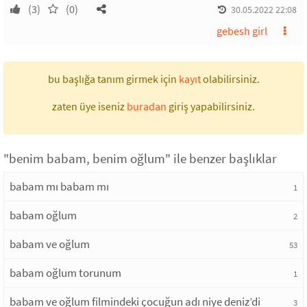
(3)
(0)
30.05.2022 22:08
gebesh girl
bu başlığa tanım girmek için
kayıt
olabilirsiniz.
zaten üye iseniz
buradan
giriş yapabilirsiniz.
"benim babam, benim oğlum" ile benzer başlıklar
babam mı babam mı
1
babam oğlum
2
babam ve oğlum
53
babam oğlum torunum
1
babam ve oğlum filmindeki çocuğun adı niye deniz’di
3