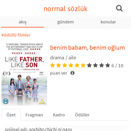
normal sözlük
akış
gündem
konular
#ödüllü filmler
benim babam, benim oğlum
drama / aile
6 / 10
puan ver
Özet
Fragman
Kadro
Ödüller
orijinal adı:
soshite chichi ni naru