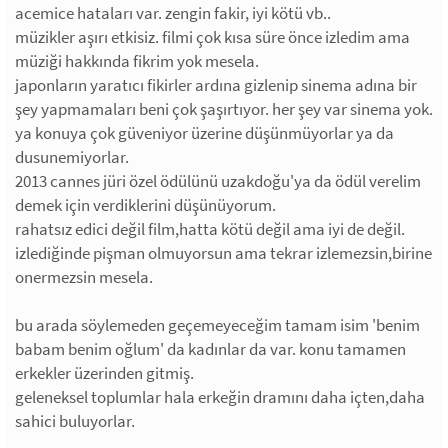
acemice hataları var. zengin fakir, iyi kötü vb..
müzikler aşırı etkisiz. filmi çok kısa süre önce izledim ama
müziği hakkında fikrim yok mesela.
japonların yaratıcı fikirler ardına gizlenip sinema adına bir
şey yapmamaları beni çok şaşırtıyor. her şey var sinema yok.
ya konuya çok güveniyor üzerine düşünmüyorlar ya da
dusunemiyorlar.
2013 cannes jüri özel ödülünü uzakdoğu'ya da ödül verelim
demek için verdiklerini düşünüyorum.
rahatsız edici değil film,hatta kötü değil ama iyi de değil.
izlediğinde pişman olmuyorsun ama tekrar izlemezsin,birine
onermezsin mesela.
bu arada söylemeden geçemeyeceğim tamam isim 'benim
babam benim oğlum' da kadınlar da var. konu tamamen
erkekler üzerinden gitmiş.
geleneksel toplumlar hala erkeğin dramını daha içten,daha
sahici buluyorlar.