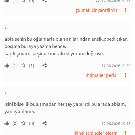
(1)
(0)
12.06.2026 19:35
gulmekicinyaratilmis
2.
abla senin bu oğlanlarla olan anılarından ansiklopedi çıkar.
boşuna buraya yazma bence.
kaç kişi vardı peşinde merak ediyorum doğrusu.
(1)
(1)
12.06.2026 19:39
ihtimaller perisi
3.
işini bilse ilk buluşmadan her şey yapılırdı bu arada ablam.
yanlış anlama.
(0)
(0)
12.06.2026 19:45
ikinci schindler olcam