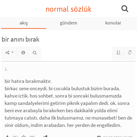
normal sözlük
akış
gündem
konular
bir anını bırak
1.
bir hatıra bırakmaktır.
birkac sene onceydi. bi cocukla bulustuk bizim burada.
kahve ictik. hos sohbet. sonra bi sonraki bulusmamızda
kamp sandalyelerimi getirim piknik yapalım dedi. ok. sonra
beni eve arabayla bırakırken bes dakikalık yolda elimi
tutmaya calıstı. daha ilk bulusmamız. ne munasebet! ben de
sinir oldum, indim arabadan. her yerden de engelledim.