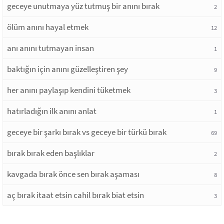
geceye unutmaya yüz tutmuş bir anını bırak
2
ölüm anını hayal etmek
12
anı anını tutmayan insan
1
baktığın için anını güzelleştiren şey
9
her anını paylaşıp kendini tüketmek
3
hatırladığın ilk anını anlat
1
geceye bir şarkı bırak vs geceye bir türkü bırak
69
bırak bırak eden başlıklar
2
kavgada bırak önce sen bırak aşaması
8
aç bırak itaat etsin cahil bırak biat etsin
3