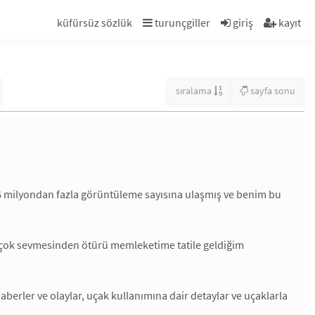
küfürsüz sözlük
turunçgiller
giriş
kayıt
sıralama
sayfa sonu
26 milyondan fazla görüntüleme sayısına ulaşmış ve benim bu
çok sevmesinden ötürü memleketime tatile geldiğim
 haberler ve olaylar, uçak kullanımına dair detaylar ve uçaklarla