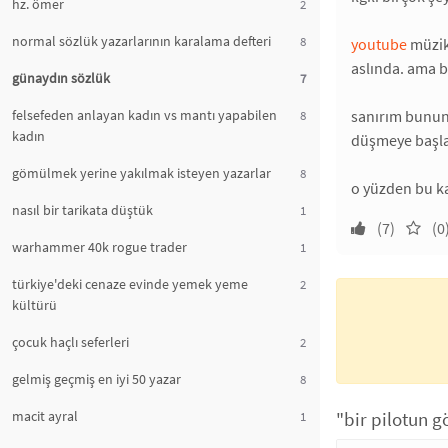
hz. ömer
2
normal sözlük yazarlarının karalama defteri
8
youtube
müzik 
aslında. ama bu
günaydın sözlük
7
felsefeden anlayan kadın vs mantı yapabilen
sanırım bunun
8
kadın
düşmeye başlad
gömülmek yerine yakılmak isteyen yazarlar
8
o yüzden bu ka
nasıl bir tarikata düştük
1
(7)
(0
warhammer 40k rogue trader
1
türkiye'deki cenaze evinde yemek yeme
2
kültürü
çocuk haçlı seferleri
2
gelmiş geçmiş en iyi 50 yazar
8
macit ayral
"bir pilotun g
1