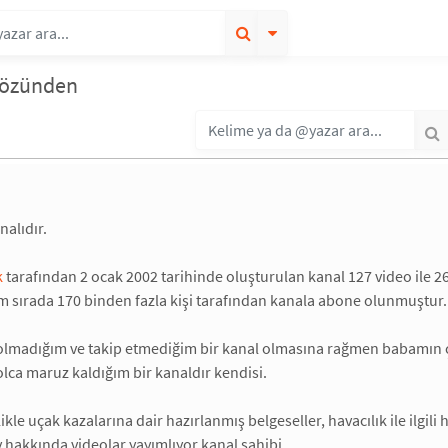
 gözünden
nalıdır.
k
tarafından 2 ocak 2002 tarihinde oluşturulan kanal 127 video ile 
m sırada 170 binden fazla kişi tarafından kanala abone olunmuştur.
lmadığım ve takip etmediğim bir kanal olmasına rağmen babamın 
ca maruz kaldığım bir kanaldır kendisi.
kle uçak kazalarına dair hazırlanmış belgeseller, havacılık ile ilgili
ey hakkında videolar yayımlıyor kanal sahibi.