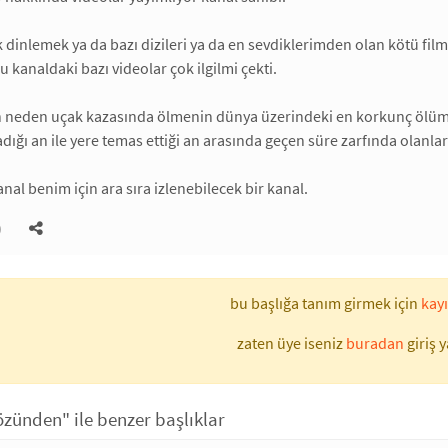
dinlemek ya da bazı dizileri ya da en sevdiklerimden olan kötü filml
 kanaldaki bazı videolar çok ilgilmi çekti.
 neden uçak kazasında ölmenin dünya üzerindeki en korkunç ölüm
ığı an ile yere temas ettiği an arasında geçen süre zarfında olanl
nal benim için ara sıra izlenebilecek bir kanal.
)
bu başlığa tanım girmek için
kayı
zaten üye iseniz
buradan
giriş y
özünden" ile benzer başlıklar