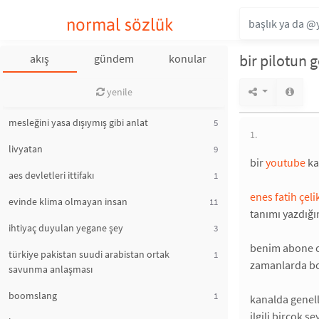
normal sözlük
bir pilotun
akış
gündem
konular
yenile
mesleğini yasa dışıymış gibi anlat
5
1.
livyatan
9
bir
youtube
ka
aes devletleri ittifakı
1
enes fatih çeli
evinde klima olmayan insan
11
tanımı yazdığı
ihtiyaç duyulan yegane şey
3
benim abone o
türkiye pakistan suudi arabistan ortak
1
zamanlarda bol
savunma anlaşması
boomslang
1
kanalda genelli
ilgili birçok ş