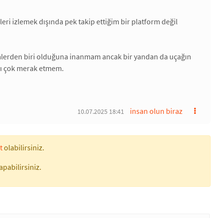
eri izlemek dışında pek takip ettiğim bir platform değil
lerden biri olduğuna inanmam ancak bir yandan da uçağın
arı çok merak etmem.
insan olun biraz
10.07.2025 18:41
t
olabilirsiniz.
apabilirsiniz.