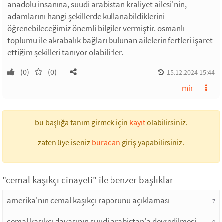
anadolu insanına, suudi arabistan kraliyet ailesi'nin,
adamlarını hangi şekillerde kullanabildiklerini
öğrenebileceğimiz önemli bilgiler vermiştir. osmanlı
toplumu ile akrabalık bağları bulunan ailelerin fertleri işaret
ettiğim şekilleri tanıyor olabilirler.
(0)
(0)
15.12.2024 15:44
mir
bu başlığa tanım girmek için
kayıt
olabilirsiniz.
zaten üye iseniz
buradan
giriş yapabilirsiniz.
"cemal kaşıkçı cinayeti" ile benzer başlıklar
amerika'nın cemal kaşıkçı raporunu açıklaması
7
cemal kaşıkçı davasının suudi arabistan'a devredilmesi
9