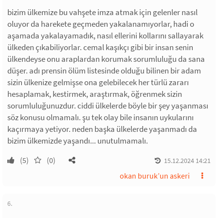
bizim ülkemize bu vahşete imza atmak için gelenler nasıl
oluyor da harekete geçmeden yakalanamıyorlar, hadi o
aşamada yakalayamadık, nasıl ellerini kollarını sallayarak
ülkeden çıkabiliyorlar. cemal kaşıkçı gibi bir insan senin
ülkendeyse onu araplardan korumak sorumluluğu da sana
düşer. adı prensin ölüm listesinde olduğu bilinen bir adam
sizin ülkenize gelmişse ona gelebilecek her türlü zararı
hesaplamak, kestirmek, araştırmak, öğrenmek sizin
sorumluluğunuzdur. ciddi ülkelerde böyle bir şey yaşanması
söz konusu olmamalı. şu tek olay bile insanın uykularını
kaçırmaya yetiyor. neden başka ülkelerde yaşanmadı da
bizim ülkemizde yaşandı... unutulmamalı.
(5)
(0)
15.12.2024 14:21
okan buruk’un askeri
6.