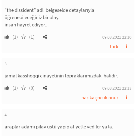
"the dissident" adlı belgeselde detaylarıyla
öğrenebileceğiniz bir olay.
insan hayret ediyor...
(1)
(1)
09.03.2021 22:10
furk
3.
jamal kasshoqqi cinayetinin topraklarımızdaki halidir.
(1)
(0)
09.03.2021 22:13
harika çocuk onur
4.
araplar adamı pilav üstü yapıp afiyetle yediler ya la.