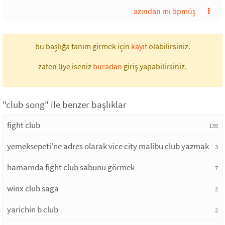
azından mı öpmüş
bu başlığa tanım girmek için
kayıt
olabilirsiniz.
zaten üye iseniz
buradan
giriş yapabilirsiniz.
"club song" ile benzer başlıklar
fight club
135
yemeksepeti'ne adres olarak vice city malibu club yazmak
3
hamamda fight club sabunu görmek
7
winx club saga
2
yarichin b club
2