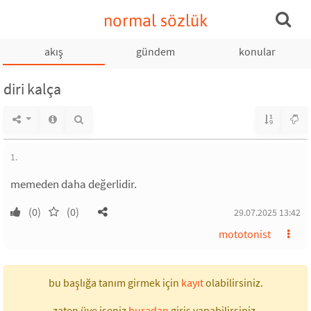
normal sözlük
akış
gündem
konular
diri kalça
1.
memeden daha değerlidir.
(0)
(0)
29.07.2025 13:42
mototonist
bu başlığa tanım girmek için
kayıt
olabilirsiniz.
zaten üye iseniz
buradan
giriş yapabilirsiniz.