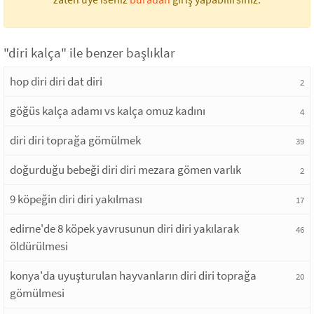
"diri kalça" ile benzer başlıklar
hop diri diri dat diri
2
göğüs kalça adamı vs kalça omuz kadını
4
diri diri toprağa gömülmek
39
doğurduğu bebeği diri diri mezara gömen varlık
2
9 köpeğin diri diri yakılması
17
edirne'de 8 köpek yavrusunun diri diri yakılarak
46
öldürülmesi
konya'da uyuşturulan hayvanların diri diri toprağa
20
gömülmesi