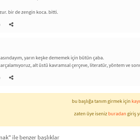
zur. bir de zengin koca. bitti.
)
masındayım, yarın keşke dememek için bütün çaba.
rçalamıyoruz, alt üstü kavramsal çerçeve, literatür, yöntem ve sonu
)
bu başlığa tanım girmek için
kayı
zaten üye iseniz
buradan
giriş y
ak" ile benzer başlıklar