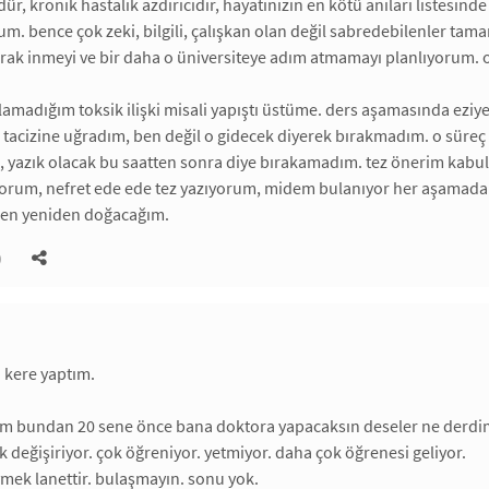
r, kronik hastalık azdırıcıdır, hayatınızın en kötü anıları listesin
um. bence çok zeki, bilgili, çalışkan olan değil sabredebilenler tama
ak inmeyi ve bir daha o üniversiteye adım atmamayı planlıyorum. 
ulamadığım toksik ilişki misali yapıştı üstüme. ders aşamasında eziy
tacizine uğradım, ben değil o gidecek diyerek bırakmadım. o süre
 yazık olacak bu saatten sonra diye bırakamadım. tez önerim kabu
yorum, nefret ede ede tez yazıyorum, midem bulanıyor her aşamadan
 ben yeniden doğacağım.
)
 kere yaptım.
um bundan 20 sene önce bana doktora yapacaksın deseler ne derdi
k değişiriyor. çok öğreniyor. yetmiyor. daha çok öğrenesi geliyor.
mek lanettir. bulaşmayın. sonu yok.