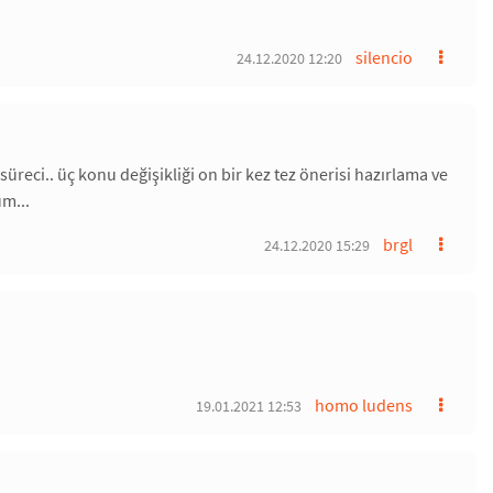
silencio
24.12.2020 12:20
reci.. üç konu değişikliği on bir kez tez önerisi hazırlama ve
m...
brgl
24.12.2020 15:29
homo ludens
19.01.2021 12:53