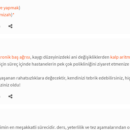
ye yapmak
)
 mizah
)
*
)
ronik baş ağrısı
, kaygı düzeyinizdeki ani değişikliklerden
kalp aritm
için süreç içinde hastanelerin pek çok polikliniğini ziyaret etmenize
aşanan rahatsızlıklara değecektir, kendinizi tebrik edebilirsiniz, h
eziniz oldu!
)
imin en meşakkatli sürecidir. ders, yeterlilik ve tez aşamalarından o