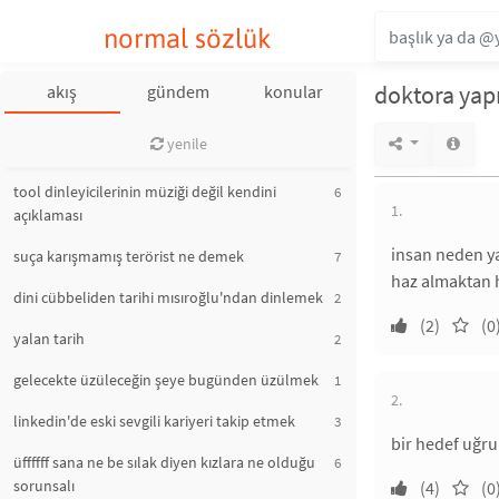
normal sözlük
doktora ya
akış
gündem
konular
yenile
tool dinleyicilerinin müziği değil kendini
6
1.
açıklaması
insan neden y
suça karışmamış terörist ne demek
7
haz almaktan h
dini cübbeliden tarihi mısıroğlu'ndan dinlemek
2
(2)
(0
yalan tarih
2
gelecekte üzüleceğin şeye bugünden üzülmek
1
2.
linkedin'de eski sevgili kariyeri takip etmek
3
bir hedef uğru
üffffff sana ne be sılak diyen kızlara ne olduğu
6
sorunsalı
(4)
(0