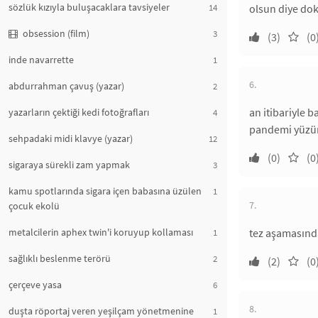
sözlük kızıyla buluşacaklara tavsiyeler
14
olsun diye dok
obsession (film)
3
(3)
(0
inde navarrette
1
6.
abdurrahman çavuş (yazar)
2
an itibariyle 
yazarların çektiği kedi fotoğrafları
4
pandemi yüzünd
sehpadaki midi klavye (yazar)
12
(0)
(0
sigaraya sürekli zam yapmak
3
kamu spotlarında sigara içen babasına üzülen
1
7.
çocuk ekolü
metalcilerin aphex twin'i koruyup kollaması
tez aşamasınd
1
sağlıklı beslenme terörü
2
(2)
(0
çerçeve yasa
6
8.
duşta röportaj veren yeşilçam yönetmenine
1