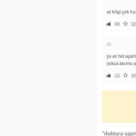
az bilgi çok hu
(4)
(2
15.
şu an tez aşa
yoksa atomu pa
(1)
(0
"doktora yapm