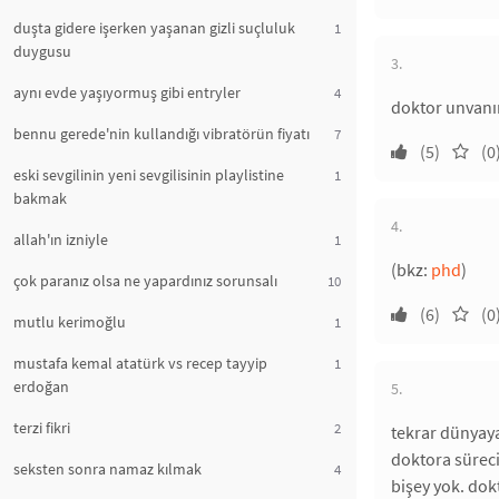
duşta gidere işerken yaşanan gizli suçluluk
1
duygusu
3.
aynı evde yaşıyormuş gibi entryler
4
doktor unvanın
bennu gerede'nin kullandığı vibratörün fiyatı
7
(5)
(0
eski sevgilinin yeni sevgilisinin playlistine
1
bakmak
4.
allah'ın izniyle
1
(bkz:
phd
)
çok paranız olsa ne yapardınız sorunsalı
10
(6)
(0
mutlu kerimoğlu
1
mustafa kemal atatürk vs recep tayyip
1
erdoğan
5.
terzi fikri
2
tekrar dünyaya
doktora süreci.
seksten sonra namaz kılmak
4
bişey yok. dok