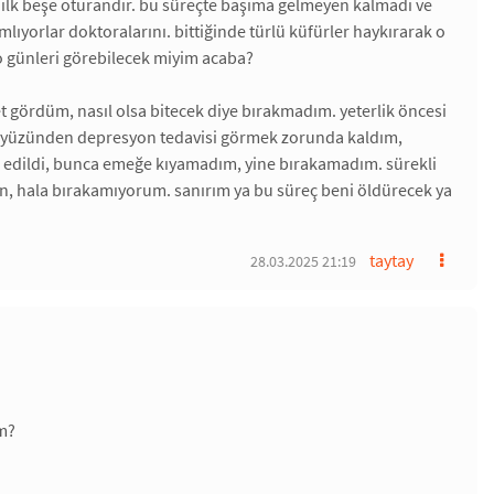
de ilk beşe oturandır. bu süreçte başıma gelmeyen kalmadı ve
mlıyorlar doktoralarını. bittiğinde türlü küfürler haykırarak o
o günleri görebilecek miyim acaba?
et gördüm, nasıl olsa bitecek diye bırakmadım. yeterlik öncesi
ç yüzünden depresyon tedavisi görmek zorunda kaldım,
l edildi, bunca emeğe kıyamadım, yine bırakamadım. sürekli
, hala bırakamıyorum. sanırım ya bu süreç beni öldürecek ya
taytay
28.03.2025 21:19
m?