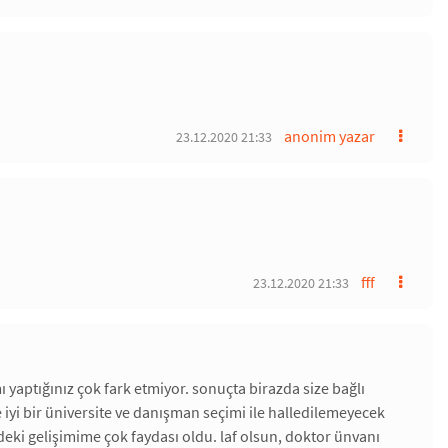
anonim yazar
23.12.2020 21:33
fff
23.12.2020 21:33
yaptığınız çok fark etmiyor. sonuçta birazda size bağlı
de iyi bir üniversite ve danışman seçimi ile halledilemeyecek
eki gelişimime çok faydası oldu. laf olsun, doktor ünvanı