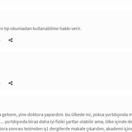
ı tıp okumadan kullanabilme hakkı verir.
)
)
 gelsem, yine doktora yapardım. bu ülkede mi, yoksa yurtdışında mı 
.. yurtdışında biraz daha iyi fiziki şartlar olabilir ama, ülke içinde 
tora sonrası tezimden q1 dergilerde makale çıkardım, akademi içind