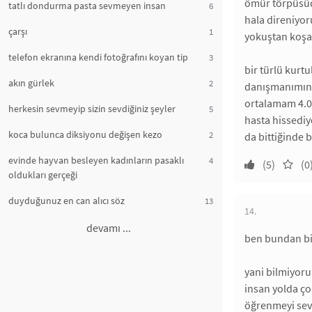
ömür törpüsüdü
tatlı dondurma pasta sevmeyen insan
6
hala direniyor
çarşı
1
yokuştan koşar
telefon ekranına kendi fotoğrafını koyan tip
3
bir türlü kurt
akın gürlek
2
danışmanımın 
ortalamam 4.0,
herkesin sevmeyip sizin sevdiğiniz şeyler
5
hasta hissedi
koca bulunca diksiyonu değişen kezo
2
da bittiğinde
evinde hayvan besleyen kadınların pasaklı
4
(5)
(0
oldukları gerçeği
duyduğunuz en can alıcı söz
13
14.
devamı ...
ben bundan bi
yani bilmiyor
insan yolda ço
öğrenmeyi sev