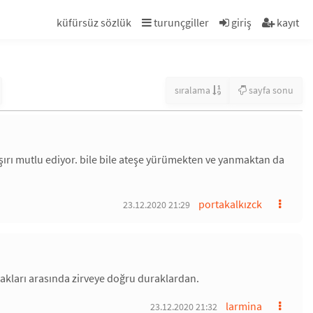
küfürsüz sözlük
turunçgiller
giriş
kayıt
sıralama
sayfa sonu
rı mutlu ediyor. bile bile ateşe yürümekten ve yanmaktan da
portakalkızck
23.12.2020 21:29
akları arasında zirveye doğru duraklardan.
larmina
23.12.2020 21:32