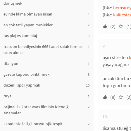
dönüşmek
(bkz:
hemşire
evinde klima olmayan insan
4
(bkz:
kalitesiz
en çok tatil yapan meslekler
2
(2)
(1
taş plaj vs kum plaj
3
9.
trabzon belediyesinin 6661 adet salah forması
1
satın alması
aşırı stresten
k
titanyum
1
yaşayacağınız 
gazete kuponu biriktirmek
3
ancak tüm bu y
düzenli spor yapmak
topu gibi bir t
10
rüya
1
(8)
(2
orijinal ilk 2 star wars filminin izlendiği
2
sinemalar
10.
karadeniz ile ilgili sosyolojik tespit
2
lisansüstü eğit