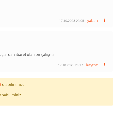
yaban
17.10.2025 23:05
çlardan ibaret olan bir çalışma.
kaythe
17.10.2025 23:37
t
olabilirsiniz.
apabilirsiniz.