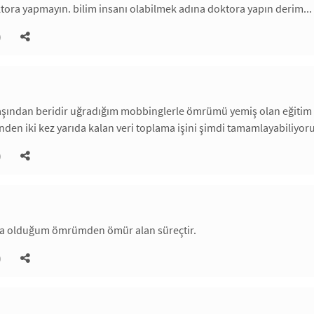
tora yapmayın. bilim insanı olabilmek adına doktora yapın derim...
)
başından beridir uğradığım mobbinglerle ömrümü yemiş olan eğitim sü
en iki kez yarıda kalan veri toplama işini şimdi tamamlayabiliyoru
)
a olduğum ömrümden ömür alan süreçtir.
)