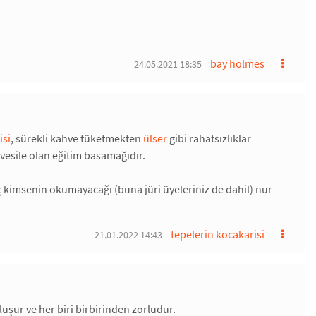
bay holmes
24.05.2021 18:35
isi
, sürekli kahve tüketmekten
ülser
gibi rahatsızlıklar
 vesile olan eğitim basamağıdır.
iç kimsenin okumayacağı (buna jüri üyeleriniz de dahil) nur
tepelerin kocakarisi
21.01.2022 14:43
luşur ve her biri birbirinden zorludur.