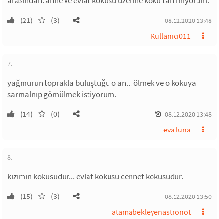
arasından. anne ve evlat kokusu üzerine koku tanımıyorum.
(21)
(3)
08.12.2020 13:48
Kullanıcı011
7.
yağmurun toprakla buluştuğu o an... ölmek ve o kokuya
sarmalnıp gömülmek istiyorum.
(14)
(0)
08.12.2020 13:48
eva luna
8.
kızımın kokusudur... evlat kokusu cennet kokusudur.
(15)
(3)
08.12.2020 13:50
atamabekleyenastronot