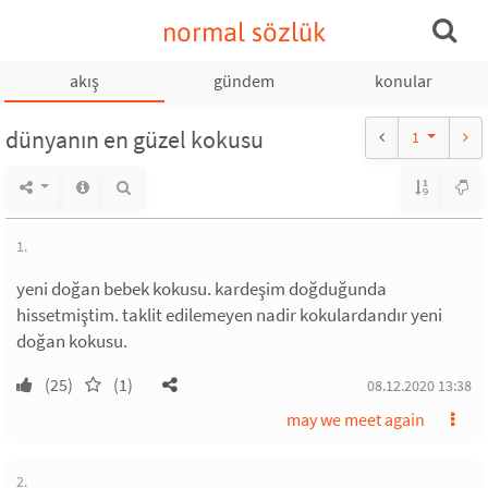
normal sözlük
akış
gündem
konular
dünyanın en güzel kokusu
1
1.
yeni doğan bebek kokusu. kardeşim doğduğunda
hissetmiştim. taklit edilemeyen nadir kokulardandır yeni
doğan kokusu.
(25)
(1)
08.12.2020 13:38
may we meet again
2.