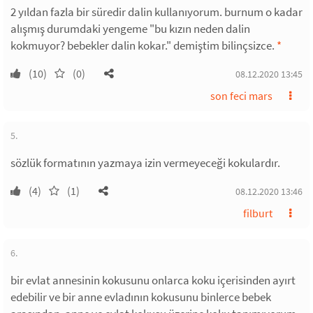
2 yıldan fazla bir süredir dalin kullanıyorum. burnum o kadar
alışmış durumdaki yengeme "bu kızın neden dalin
kokmuyor? bebekler dalin kokar." demiştim bilinçsizce.
*
(10)
(0)
08.12.2020 13:45
son feci mars
5.
sözlük formatının yazmaya izin vermeyeceği kokulardır.
(4)
(1)
08.12.2020 13:46
filburt
6.
bir evlat annesinin kokusunu onlarca koku içerisinden ayırt
edebilir ve bir anne evladının kokusunu binlerce bebek