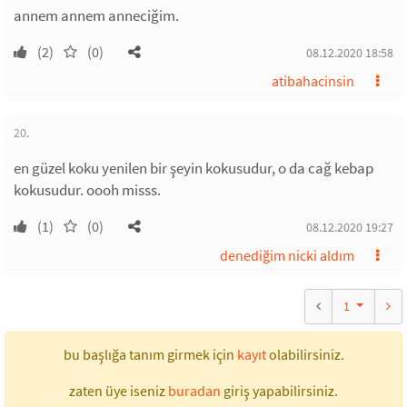
annem annem anneciğim.
(2)
(0)
08.12.2020 18:58
atibahacinsin
20.
en güzel koku yenilen bir şeyin kokusudur, o da cağ kebap
kokusudur. oooh misss.
(1)
(0)
08.12.2020 19:27
denediğim nicki aldım
1
bu başlığa tanım girmek için
kayıt
olabilirsiniz.
zaten üye iseniz
buradan
giriş yapabilirsiniz.