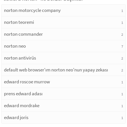
norton motorcycle company
1
norton teoremi
1
norton commander
2
norton neo
7
norton antivirüs
2
default web browser'ım norton neo'nun yapay zekası
2
edward roscoe murrow
1
prens edward adası
1
edward mordrake
1
edward joris
1