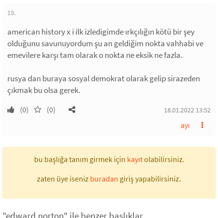
19.
american history x i ilk izledigimde ırkçılığın kötü bir şey
olduğunu savunuyordum şu an geldiğim nokta vahhabi ve
emevilere karşı tam olarak o nokta ne eksik ne fazla.
rusya dan buraya sosyal demokrat olarak gelip sirazeden
çıkmak bu olsa gerek.
(0)
(0)
18.01.2022 13:52
ayı
bu başlığa tanım girmek için
kayıt
olabilirsiniz.
zaten üye iseniz
buradan
giriş yapabilirsiniz.
"edward norton" ile benzer başlıklar