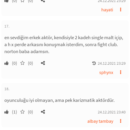
(0)
(0)
24.12.2021 23:29
hayati
17.
en sevdiğim erkek aktör, kendisiyle 2 kadeh single malt içip,
a h x perde arkasını konuşmak isterdim, sonra fight club.
norton baba adamsın.
(0)
(0)
24.12.2021 23:29
sphynx
18.
oyunculuğu iyi olmayan, ama pek karizmatik aktördür.
(1)
(0)
24.12.2021 23:40
albay tambay