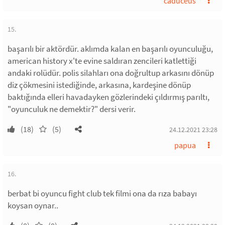
caduceus
15.
başarılı bir aktördür. aklımda kalan en başarılı oyunculuğu,
american history x'te evine saldıran zencileri katlettiği
andaki rolüdür. polis silahları ona doğrultup arkasını dönüp
diz çökmesini istediğinde, arkasına, kardeşine dönüp
baktığında elleri havadayken gözlerindeki çıldırmış parıltı,
"oyunculuk ne demektir?" dersi verir.
(18)
(5)
24.12.2021 23:28
papua
16.
berbat bi oyuncu fight club tek filmi ona da rıza babayı
koysan oynar..