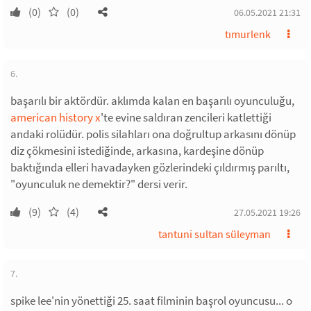
(0)
(0)
06.05.2021 21:31
tımurlenk
6.
başarılı bir aktördür. aklımda kalan en başarılı oyunculuğu,
american history x
'te evine saldıran zencileri katlettiği
andaki rolüdür. polis silahları ona doğrultup arkasını dönüp
diz çökmesini istediğinde, arkasına, kardeşine dönüp
baktığında elleri havadayken gözlerindeki çıldırmış parıltı,
"oyunculuk ne demektir?" dersi verir.
(9)
(4)
27.05.2021 19:26
tantuni sultan süleyman
7.
spike lee'nin yönettiği 25. saat filminin başrol oyuncusu... o