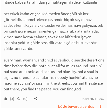
filmde babası tarafından şu muhteşem ifadeler kullanılır:
her erkek kadın ve çocuk ölmeden önce çölü bir kez
görmelidir. kilometrelerce çevrende hiç bir şey olmaz.
sadece kum, kayalar, kaktüsler ve de masmavi gökyüzü. tek
bir canlı göremezsin. sirenler çalmaz, araba alarmları da.
kimse sana korna çalmaz, sokaklara küfreden işeyen
insanlar yoktur. çölde sessizlik vardır. çölde huzur vardır,
çölde tanrı vardır.
every man, woman, and child alive should see the desert one
time before they die. nothin' at all for miles around. nothin'
but sand and rocks and cactus and blue sky. not a soul in
sight. no sirens. no car alarms. nobody honkin' atcha. no
madmen cursin' or pissin' in the streets. you find the silence
out there, you find the peace. you can find god.
(3)
(0)
15.09.2021 12:42
böyle buyurdu berduş