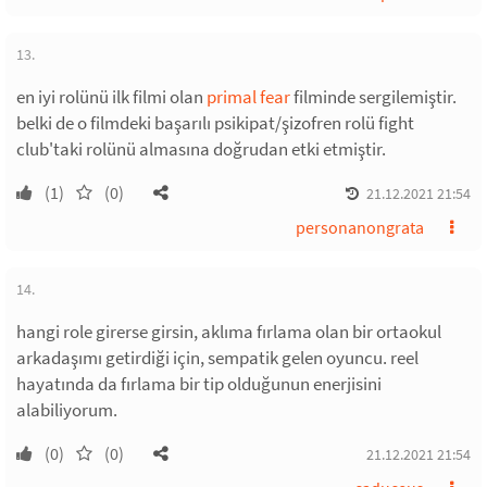
13.
en iyi rolünü ilk filmi olan
primal fear
filminde sergilemiştir.
belki de o filmdeki başarılı psikipat/şizofren rolü fight
club'taki rolünü almasına doğrudan etki etmiştir.
(1)
(0)
21.12.2021 21:54
personanongrata
14.
hangi role girerse girsin, aklıma fırlama olan bir ortaokul
arkadaşımı getirdiği için, sempatik gelen oyuncu. reel
hayatında da fırlama bir tip olduğunun enerjisini
alabiliyorum.
(0)
(0)
21.12.2021 21:54