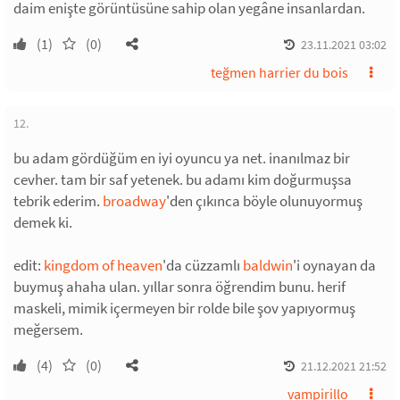
daim enişte görüntüsüne sahip olan yegâne insanlardan.
(1)
(0)
23.11.2021 03:02
teğmen harrier du bois
12.
bu adam gördüğüm en iyi oyuncu ya net. inanılmaz bir
cevher. tam bir saf yetenek. bu adamı kim doğurmuşsa
tebrik ederim.
broadway
'den çıkınca böyle olunuyormuş
demek ki.
edit:
kingdom of heaven
'da cüzzamlı
baldwin
'i oynayan da
buymuş ahaha ulan. yıllar sonra öğrendim bunu. herif
maskeli, mimik içermeyen bir rolde bile şov yapıyormuş
meğersem.
(4)
(0)
21.12.2021 21:52
vampirillo