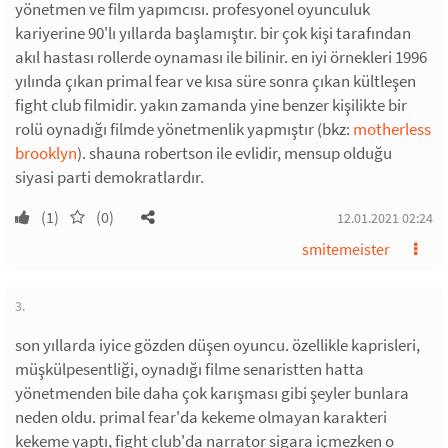
yönetmen ve film yapımcısı. profesyonel oyunculuk
kariyerine 90'lı yıllarda başlamıştır. bir çok kişi tarafından
akıl hastası rollerde oynaması ile bilinir. en iyi örnekleri 1996
yılında çıkan primal fear ve kısa süre sonra çıkan kültleşen
fight club filmidir. yakın zamanda yine benzer kişilikte bir
rolü oynadığı filmde yönetmenlik yapmıştır (bkz:
motherless
brooklyn
). shauna robertson ile evlidir, mensup olduğu
siyasi parti demokratlardır.
(1)
(0)
12.01.2021 02:24
smitemeister
3.
son yıllarda iyice gözden düşen oyuncu. özellikle kaprisleri,
müşkülpesentliği, oynadığı filme senaristten hatta
yönetmenden bile daha çok karışması gibi şeyler bunlara
neden oldu. primal fear'da kekeme olmayan karakteri
kekeme yaptı, fight club'da narrator sigara içmezken o