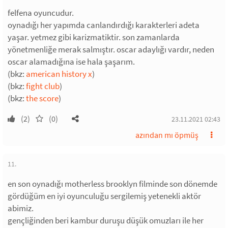
felfena oyuncudur.
oynadığı her yapımda canlandırdığı karakterleri adeta
yaşar. yetmez gibi karizmatiktir. son zamanlarda
yönetmenliğe merak salmıştır. oscar adaylığı vardır, neden
oscar alamadığına ise hala şaşarım.
(bkz:
american history x
)
(bkz:
fight club
)
(bkz:
the score
)
(2)
(0)
23.11.2021 02:43
azından mı öpmüş
11.
en son oynadığı motherless brooklyn filminde son dönemde
gördüğüm en iyi oyunculuğu sergilemiş yetenekli aktör
abimiz.
gençliğinden beri kambur duruşu düşük omuzları ile her