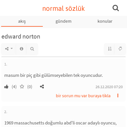
normal sözlük
akış
gündem
konular
edward norton
1.
masum bir piç gibi gülümseyebilen tek oyuncudur.
(4)
(0)
26.12.2020 07:20
bir sorun mu var buraya tikla
2.
1969 massachusetts doğumlu abd'li oscar adaylı oyuncu,