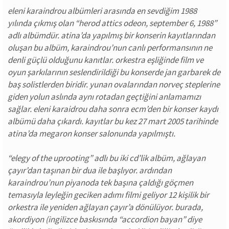
eleni karaindrou albümleri arasında en sevdiğim 1988
yılında çıkmış olan “herod attics odeon, september 6, 1988”
adlı albümdür. atina’da yapılmış bir konserin kayıtlarından
oluşan bu albüm, karaindrou’nun canlı performansının ne
denli güçlü olduğunu kanıtlar. orkestra eşliğinde film ve
oyun şarkılarının seslendirildiği bu konserde jan garbarek de
baş solistlerden biridir. yunan ovalarından norveç steplerine
giden yolun aslında aynı rotadan geçtiğini anlamamızı
sağlar. eleni karaidrou daha sonra ecm’den bir konser kaydı
albümü daha çıkardı. kayıtlar bu kez 27 mart 2005 tarihinde
atina’da megaron konser salonunda yapılmıştı.
“elegy of the uprooting” adlı bu iki cd’lik albüm, ağlayan
çayır’dan taşınan bir dua ile başlıyor. ardından
karaindrou’nun piyanoda tek başına çaldığı göçmen
temasıyla leyleğin geciken adımı filmi geliyor 12 kişilik bir
orkestra ile yeniden ağlayan çayır’a dönülüyor. burada,
akordiyon (ingilizce baskısında “accordion bayan” diye