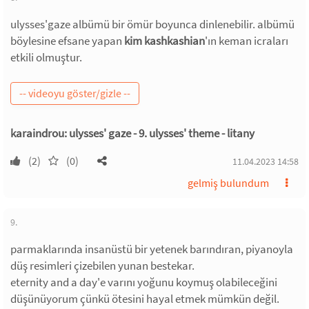
ulysses'gaze albümü bir ömür boyunca dinlenebilir. albümü
böylesine efsane yapan
kim kashkashian
'ın keman icraları
etkili olmuştur.
karaindrou: ulysses' gaze - 9. ulysses' theme - litany
(2)
(0)
11.04.2023 14:58
gelmiş bulundum
9.
parmaklarında insanüstü bir yetenek barındıran, piyanoyla
düş resimleri çizebilen yunan bestekar.
eternity and a day'e varını yoğunu koymuş olabileceğini
düşünüyorum çünkü ötesini hayal etmek mümkün değil.