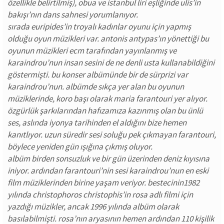
özellikle belirtilmiş), obua ve istanbul liri eşliğinde ulis’in
bakışı’nın dans sahnesi yorumlanıyor.
sırada euripides’in troyalı kadınlar oyunu için yapmış
olduğu oyun müzikleri var. antonis antypas’ın yönettiği bu
oyunun müzikleri ecm tarafından yayınlanmış ve
karaindrou’nun insan sesini de ne denli usta kullanabildiğini
göstermişti. bu konser albümünde bir de sürprizi var
karaindrou’nun. albümde sıkça yer alan bu oyunun
müziklerinde, koro başı olarak maria farantouri yer alıyor.
özgürlük şarkılarından hafızamıza kazınmış olan bu ünlü
ses, aslında iyonya tarihinden el aldığını bize hemen
kanıtlıyor. uzun süredir sesi soluğu pek çıkmayan farantouri,
böylece yeniden gün ışığına çıkmış oluyor.
albüm birden sonsuzluk ve bir gün üzerinden deniz kıyısına
iniyor. ardından farantouri’nin sesi karaindrou’nun en eski
film müziklerinden birine yaşam veriyor. bestecinin1982
yılında christophoros christophis’in rosa adlı filmi için
yazdığı müzikler, ancak 1996 yılında albüm olarak
basılabilmişti. rosa’nın aryasının hemen ardından 110 kişilik