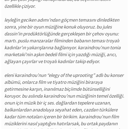
özellikle çiziyor.
leyleğin geciken adımı’ndan göçmen temasını dinledikten
sonra, yine bir oyun müziğine konuk oluyoruz. bu jules
dassin'in prodüktörlüğünde gerçekleşen bir çehov oyunu:
martı. puslu manzaralar filminden babanın teması troyalı
kadınlar’ın yakarışlarına bağlanıyor. karaindrou’nun tonia
marketaki'nin aşkın bedeli filmi için yazdığı müziği, arıcı,
ağlayan çayırlar ve troyalı kadınlar takip ediyor.
eleni karaindrou’nun “elegy of the uprooting” adlı bu konser
albümü, onlarca film ve tiyatro müziğini biraraya
getirmesine karşın, inanılmaz biçiimde bütünselliğini
koruyor. bu aslında karaindrou’nun müziğinin temel özelliği.
onun için müzik bir iç ses. dağlardan tepelere uzanan,
balkanlardan anadoluya seyahat eden, cazdan türkülere
kadar tüm notaları içeren bir birikim. karaindrou’nun film
müziklerini nasıl yaptığını hatırlarsak, bu ortak paydanın