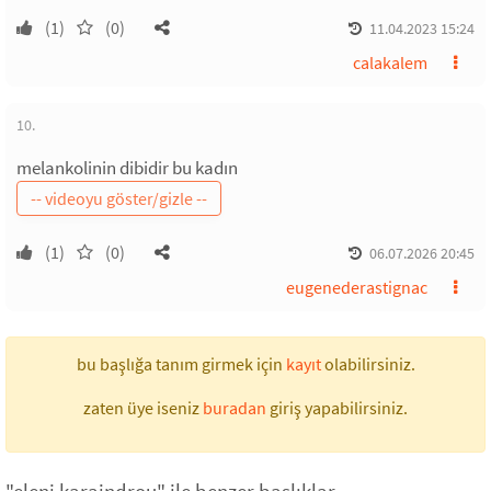
(1)
(0)
11.04.2023 15:24
calakalem
10.
melankolinin dibidir bu kadın
(1)
(0)
06.07.2026 20:45
eugenederastignac
bu başlığa tanım girmek için
kayıt
olabilirsiniz.
zaten üye iseniz
buradan
giriş yapabilirsiniz.
"eleni karaindrou" ile benzer başlıklar