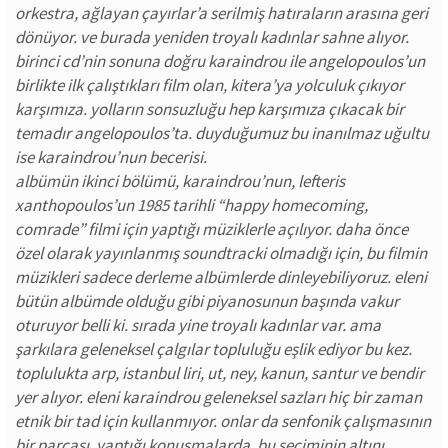
orkestra, ağlayan çayırlar’a serilmiş hatıraların arasına geri
dönüyor. ve burada yeniden troyalı kadınlar sahne alıyor.
birinci cd’nin sonuna doğru karaindrou ile angelopoulos’un
birlikte ilk çalıştıkları film olan, kitera’ya yolculuk çıkıyor
karşımıza. yolların sonsuzluğu hep karşımıza çıkacak bir
temadır angelopoulos’ta. duyduğumuz bu inanılmaz uğultu
ise karaindrou’nun becerisi.
albümün ikinci bölümü, karaindrou’nun, lefteris
xanthopoulos’un 1985 tarihli “happy homecoming,
comrade” filmi için yaptığı müziklerle açılıyor. daha önce
özel olarak yayınlanmış soundtracki olmadığı için, bu filmin
müzikleri sadece derleme albümlerde dinleyebiliyoruz. eleni
bütün albümde olduğu gibi piyanosunun başında vakur
oturuyor belli ki. sırada yine troyalı kadınlar var. ama
şarkılara geleneksel çalgılar topluluğu eşlik ediyor bu kez.
toplulukta arp, istanbul liri, ut, ney, kanun, santur ve bendir
yer alıyor. eleni karaindrou geleneksel sazları hiç bir zaman
etnik bir tad için kullanmıyor. onlar da senfonik çalışmasının
bir parçası. yaptığı konuşmalarda, bu seçiminin altını