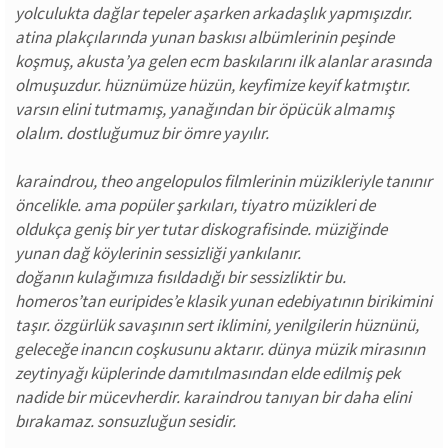
yolculukta dağlar tepeler aşarken arkadaşlık yapmışızdır.
atina plakçılarında yunan baskısı albümlerinin peşinde
koşmuş, akusta’ya gelen ecm baskılarını ilk alanlar arasında
olmuşuzdur. hüznümüze hüzün, keyfimize keyif katmıştır.
varsın elini tutmamış, yanağından bir öpücük almamış
olalım. dostluğumuz bir ömre yayılır.
karaindrou, theo angelopulos filmlerinin müzikleriyle tanınır
öncelikle. ama popüler şarkıları, tiyatro müzikleri de
oldukça geniş bir yer tutar diskografisinde. müziğinde
yunan dağ köylerinin sessizliği yankılanır.
doğanın kulağımıza fısıldadığı bir sessizliktir bu.
homeros’tan euripides’e klasik yunan edebiyatının birikimini
taşır. özgürlük savaşının sert iklimini, yenilgilerin hüznünü,
geleceğe inancın coşkusunu aktarır. dünya müzik mirasının
zeytinyağı küplerinde damıtılmasından elde edilmiş pek
nadide bir mücevherdir. karaindrou tanıyan bir daha elini
bırakamaz. sonsuzluğun sesidir.