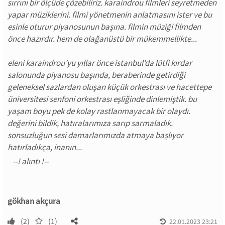
sırrını bir ölçüde çözebiliriz. karaindrou filmleri seyretmeden
yapar müziklerini. filmi yönetmenin anlatmasını ister ve bu
esinle oturur piyanosunun başına. filmin müziği filmden
önce hazırdır. hem de olağanüstü bir mükemmellikte...
eleni karaindrou’yu yıllar önce istanbul’da lütfi kırdar
salonunda piyanosu başında, beraberinde getirdiği
geleneksel sazlardan oluşan küçük orkestrası ve hacettepe
üniversitesi senfoni orkestrası eşliğinde dinlemiştik. bu
yaşam boyu pek de kolay rastlanmayacak bir olaydı.
değerini bildik, hatıralarımıza sarıp sarmaladık.
sonsuzluğun sesi damarlarımızda atmaya başlıyor
hatırladıkça, inanın...
gökhan akçura
(2)
(1)
22.01.2023 23:21