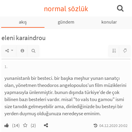
normal sözlük
akış
gündem
konular
eleni karaindrou
1.
yunanistanlı bir besteci. bir başka meşhur yunan sanatçı
olan, yönetmen theodoros angelopoulos'un film müziklerini
yapmasıyla ünlenmiştir. bunun dışında türkiye'de de çok
bilinen bazı besteleri vardır. misal "to vals tou gamou" ismi
size tanıdık gelmeyebilir ama, dinlediğinizde bu besteyi bir
yerden duymuş olduğunuza neredeyse eminim.
(14)
(2)
04.12.2020 20:02