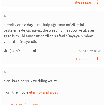
ilyas sezar
2.
eternity and a day isimli kalp ağrısının müziklerini
bestelemekle kalmayıp, the weeping meadow ve ulysses
gaze isimli iki amansız derdi de şu fani dünyaya bırakan
yunanlı müzisyendir.
(8)
(3)
03.01.2021 02:43
notebene
3.
eleni karaindrou / wedding waltz
from the movie
eternity and a day