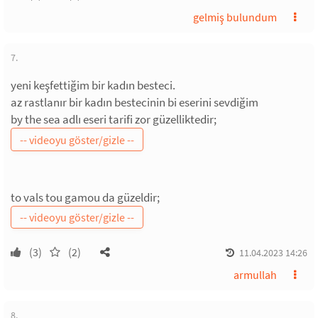
gelmiş bulundum
7.
yeni keşfettiğim bir kadın besteci.
az rastlanır bir kadın bestecinin bi eserini sevdiğim
by the sea adlı eseri tarifi zor güzelliktedir;
to vals tou gamou da güzeldir;
(3)
(2)
11.04.2023 14:26
armullah
8.