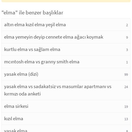
"elma" ile benzer başlıklar
altın elma kızıl elma yeşil elma
2
elma yemeyin deyip cennete elma ağacı koymak
9
kurtlu elma vs sağlam elma
3
mcıntosh elma vs granny smith elma
1
yasak elma (dizi)
99
yasak elma vs sadakatsiz vs masumlar apartmanı vs
24
kırmızı oda anketi
elma sirkesi
19
kızıl elma
13
yasak elma
8