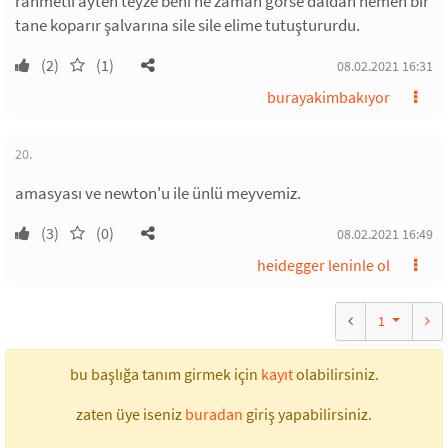
rahmetli ayten teyze beni ne zaman görse daldan hemen bir
tane koparır şalvarına sile sile elime tutuştururdu.
(2)
(1)
08.02.2021 16:31
burayakimbakıyor
20.
amasyası ve newton'u ile ünlü meyvemiz.
(3)
(0)
08.02.2021 16:49
heidegger leninle ol
1
bu başlığa tanım girmek için
kayıt
olabilirsiniz.
zaten üye iseniz
buradan
giriş yapabilirsiniz.