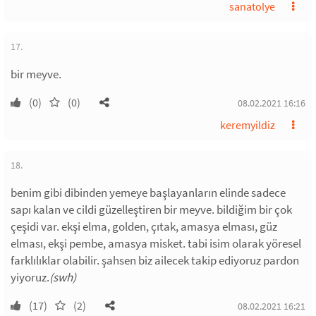
sanatolye
17.
bir meyve.
(0)
(0)
08.02.2021 16:16
keremyildiz
18.
benim gibi dibinden yemeye başlayanların elinde sadece
sapı kalan ve cildi güzelleştiren bir meyve. bildiğim bir çok
çeşidi var. ekşi elma, golden, çıtak, amasya elması, güz
elması, ekşi pembe, amasya misket. tabi isim olarak yöresel
farklılıklar olabilir. şahsen biz ailecek takip ediyoruz pardon
yiyoruz.
(swh)
(17)
(2)
08.02.2021 16:21