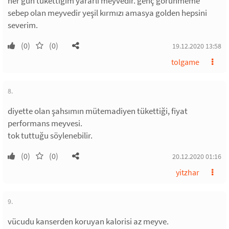
her gün tükettiğim yararli meyvedir. genç görünmeme
sebep olan meyvedir yeşil kırmızı amasya golden hepsini
severim.
(0)
(0)
19.12.2020 13:58
tolgame
8.
diyette olan şahsımın mütemadiyen tükettiği, fiyat
performans meyvesi.
tok tuttuğu söylenebilir.
(0)
(0)
20.12.2020 01:16
yitzhar
9.
vücudu kanserden koruyan kalorisi az meyve.