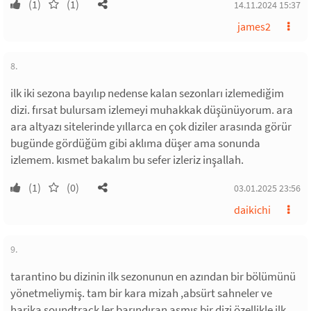
(1)
(1)
14.11.2024 15:37
james2
8.
ilk iki sezona bayılıp nedense kalan sezonları izlemediğim
dizi. fırsat bulursam izlemeyi muhakkak düşünüyorum. ara
ara altyazı sitelerinde yıllarca en çok diziler arasında görür
bugünde gördüğüm gibi aklıma düşer ama sonunda
izlemem. kısmet bakalım bu sefer izleriz inşallah.
(1)
(0)
03.01.2025 23:56
daikichi
9.
tarantino bu dizinin ilk sezonunun en azından bir bölümünü
yönetmeliymiş. tam bir kara mizah ,absürt sahneler ve
harika soundtrack ler barındıran aşmış bir dizi özellikle ilk