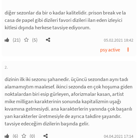
diğer sezonlar da bir o kadar kalitelidir. prison break ve la
casa de papel gibi dizileri favori dizileri ilan eden izleyici
kitlesi dışında herkese tavsiye ediyorum.
(21)
(5)
05.02.2021 18:42
psy active
2.
dizinin ilk iki sezonu şahanedir. üçüncü sezondan aynı tadı
alamamıştım maalesef. ikinci sezonda en çok hoşuma giden
noktalardan biri esip gürleyen, aforizmalar kasan, artist
mike milligan karakterinin sonunda kapitalizmin uşağı
kıvamına gelmesiydi. ana karakterlerin yanında çok başarılı
yan karakterler üretmesiyle de ayrıca takdire şayandır.
tavsiye edeceğim dizilerin başında gelir.
(6)
(0)
04.04.2021 17:14