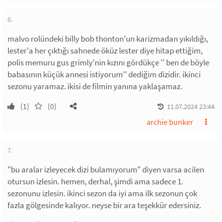
6.
malvo rolündeki billy bob thonton'un karizmadan yıkıldığı,
lester'a her çıktığı sahnede öküz lester diye hitap ettiğim,
polis memuru gus grimly'nin kızını gördükçe '' ben de böyle
babasının küçük annesi istiyorum'' dediğim dizidir. ikinci
sezonu yaramaz. ikisi de filmin yanına yaklaşamaz.
(1)
(0)
11.07.2024 23:44
archie bunker
7.
"bu aralar izleyecek dizi bulamıyorum" diyen varsa acilen
otursun izlesin. hemen, derhal, şimdi ama sadece 1.
sezonunu izlesin. ikinci sezon da iyi ama ilk sezonun çok
fazla gölgesinde kalıyor. neyse bir ara teşekkür edersiniz.