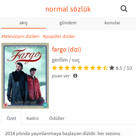
normal sözlük
akış
gündem
konular
#televizyon dizileri
#popüler diziler
fargo
(dizi)
gerilim / suç
8.5 / 10
puan ver
Özet
Kadro
Ödüller
2014 yılında yayınlanmaya başlayan dizidir. her sezonu