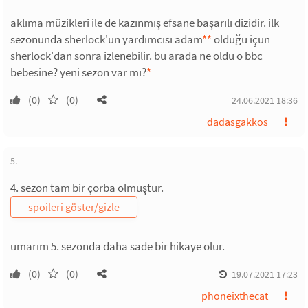
aklıma müzikleri ile de kazınmış efsane başarılı dizidir. ilk
sezonunda sherlock'un yardımcısı adam
*
*
olduğu içun
sherlock'dan sonra izlenebilir. bu arada ne oldu o bbc
bebesine? yeni sezon var mı?
*
(0)
(0)
24.06.2021 18:36
dadasgakkos
5.
4. sezon tam bir çorba olmuştur.
umarım 5. sezonda daha sade bir hikaye olur.
(0)
(0)
19.07.2021 17:23
phoneixthecat