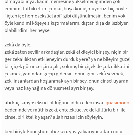
olmayabilir ya. kadın memesine yükselmediğimden çok
eminim. tatbik ettim çünkü, boşa konuşmuyoruz. hiç böyle
"içten içe homoseksüel abi" gibi düşünülmesin. benim yok
öyle kendimi köşeye sıkıştırmalarım. dıştan dışa da lezbiyen
olabilirdim. her neyse.
zekâ da öyle.
zekâ zaten sevilir arkadaşlar. zekâ etkileyici bir şey. niçin bir
gerizekalılıktan etkileneyim durduk yere? ya ne bileyim güzel
bir çiçek görünce için açılır, solmuş bir çiçek de çok dikkatini
çekmez, yanından geçip gidersin. onun gibi. zekâ sevmek,
zeki insanlardan hoşlanmak ayrı bir şey. onun cinsel uyaran
veya haz kaynağına dönüşmesi ayrı bir şey.
abi kaç sapyoseksüel olduğunu iddia eden insan
quasimodo
bedeninde ve müthiş zeki, entelektüel ve de kültürlü biri ile
cinsel birliktelik yaşar? allah rızası için söyleyin.
ben biriyle konuştum obezken. yav yalvarıyor adam nolur