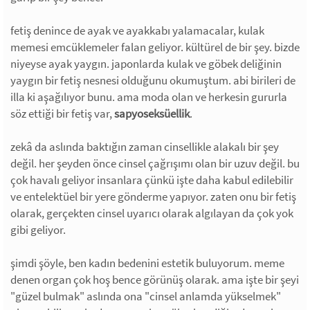
fetiş denince de ayak ve ayakkabı yalamacalar, kulak
memesi emcüklemeler falan geliyor. kültürel de bir şey. bizde
niyeyse ayak yaygın. japonlarda kulak ve göbek deliğinin
yaygın bir fetiş nesnesi olduğunu okumuştum. abi birileri de
illa ki aşağılıyor bunu. ama moda olan ve herkesin gururla
söz ettiği bir fetiş var,
sapyoseksüellik
.
zekâ da aslında baktığın zaman cinsellikle alakalı bir şey
değil. her şeyden önce cinsel çağrışımı olan bir uzuv değil. bu
çok havalı geliyor insanlara çünkü işte daha kabul edilebilir
ve entelektüel bir yere gönderme yapıyor. zaten onu bir fetiş
olarak, gerçekten cinsel uyarıcı olarak algılayan da çok yok
gibi geliyor.
şimdi şöyle, ben kadın bedenini estetik buluyorum. meme
denen organ çok hoş bence görünüş olarak. ama işte bir şeyi
"güzel bulmak" aslında ona "cinsel anlamda yükselmek"