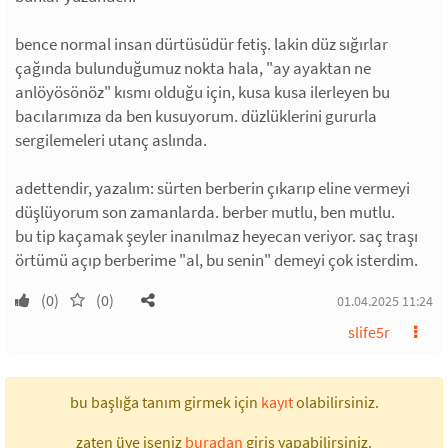
bence normal insan dürtüsüdür fetiş. lakin düz sığırlar
çağında bulunduğumuz nokta hala, "ay ayaktan ne
anlöyösönöz" kısmı olduğu için, kusa kusa ilerleyen bu
bacılarımıza da ben kusuyorum. düzlüklerini gururla
sergilemeleri utanç aslında.
adettendir, yazalım: sürten berberin çıkarıp eline vermeyi
düşlüyorum son zamanlarda. berber mutlu, ben mutlu.
bu tip kaçamak şeyler inanılmaz heyecan veriyor. saç traşı
örtümü açıp berberime "al, bu senin" demeyi çok isterdim.
(0)
(0)
01.04.2025 11:24
slife5r
bu başlığa tanım girmek için
kayıt
olabilirsiniz.
zaten üye iseniz
buradan
giriş yapabilirsiniz.