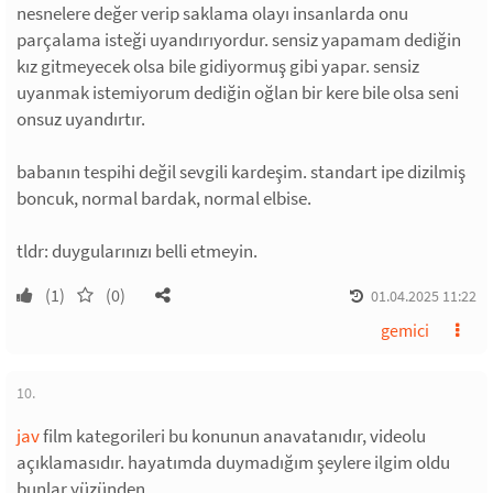
nesnelere değer verip saklama olayı insanlarda onu
parçalama isteği uyandırıyordur. sensiz yapamam dediğin
kız gitmeyecek olsa bile gidiyormuş gibi yapar. sensiz
uyanmak istemiyorum dediğin oğlan bir kere bile olsa seni
onsuz uyandırtır.
babanın tespihi değil sevgili kardeşim. standart ipe dizilmiş
boncuk, normal bardak, normal elbise.
tldr: duygularınızı belli etmeyin.
(1)
(0)
01.04.2025 11:22
gemici
10.
jav
film kategorileri bu konunun anavatanıdır, videolu
açıklamasıdır. hayatımda duymadığım şeylere ilgim oldu
bunlar yüzünden.