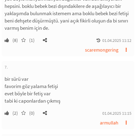
hepsini. boklu bebek bezi dışındakilere de aşağılayıcı bir
yaklaşımda bulunmak istemem ama boklu bebek bezi fetişi
beni dehşete düşürmüştü. yani açık fikirli oluşun da bi sınırı
varmış benim için de.
(8)
(1)
01.04.2025 11:12
scaremongering
7.
bir sürü var
favorim göz yalama fetişi
evet böyle bir fetiş var
tabi ki caponlardan çıkmış
(2)
(0)
01.04.2025 11:15
armullah