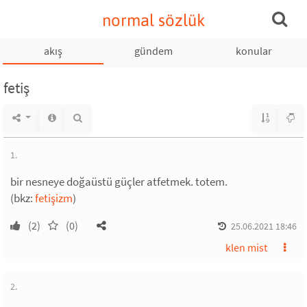
normal sözlük
akış
gündem
konular
fetiş
1.
bir nesneye doğaüstü güçler atfetmek. totem.
(bkz:
fetişizm
)
(2)
(0)
25.06.2021 18:46
klen mist
2.