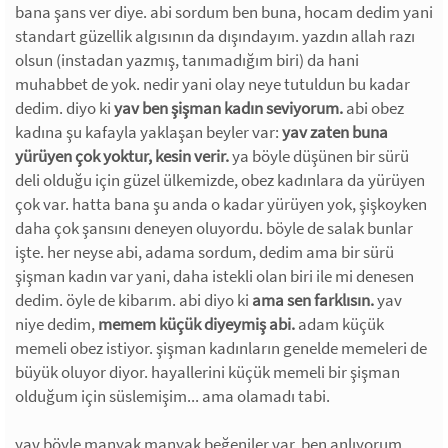
bana şans ver diye. abi sordum ben buna, hocam dedim yani
standart güzellik algısının da dışındayım. yazdın allah razı
olsun (instadan yazmış, tanımadığım biri) da hani
muhabbet de yok. nedir yani olay neye tutuldun bu kadar
dedim. diyo ki
yav ben şişman kadın seviyorum.
abi obez
kadına şu kafayla yaklaşan beyler var:
yav zaten buna
yürüyen çok yoktur, kesin verir.
ya böyle düşünen bir sürü
deli olduğu için güzel ülkemizde, obez kadınlara da yürüyen
çok var. hatta bana şu anda o kadar yürüyen yok, şişkoyken
daha çok şansını deneyen oluyordu. böyle de salak bunlar
işte. her neyse abi, adama sordum, dedim ama bir sürü
şişman kadın var yani, daha istekli olan biri ile mi denesen
dedim. öyle de kibarım. abi diyo ki
ama sen farklısın.
yav
niye dedim,
memem küçük diyeymiş abi.
adam küçük
memeli obez istiyor. şişman kadınların genelde memeleri de
büyük oluyor diyor. hayallerini küçük memeli bir şişman
olduğum için süslemişim... ama olamadı tabi.
yav böyle manyak manyak beğeniler var. ben anlıyorum