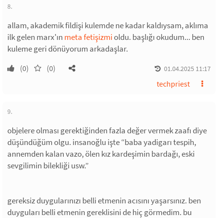
8.
allam, akademik fildişi kulemde ne kadar kaldıysam, aklıma
ilk gelen marx'ın
meta fetişizmi
oldu. başlığı okudum... ben
kuleme geri dönüyorum arkadaşlar.
(0)
(0)
01.04.2025 11:17
techpriest
9.
objelere olması gerektiğinden fazla değer vermek zaafı diye
düşündüğüm olgu. insanoğlu işte “baba yadigarı tespih,
annemden kalan vazo, ölen kız kardeşimin bardağı, eski
sevgilimin bilekliği usw.”
gereksiz duygularınızı belli etmenin acısını yaşarsınız. ben
duyguları belli etmenin gereklisini de hiç görmedim. bu