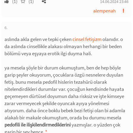
(1)
(1)
14.06.2024 23:46
alempenah
6.
aslında akla gelen ve tepki çeken
cinsel fetişizm
olanıdır. o
da aslında cinsellikle alakası olmayan herhangi bir beden
bölümü veya eşyaya erotik ilgi duyma hali.
ya mesela şöyle bir durum okumuştum, ben de hep böyle
garip şeyler okuyorum, çocuklara özgü nesnelere duyulan
fetiş. bunu mesela pedofil hislerin tezahürü olarak
nitelendirdikleri durumlar var. çocuğun kendisinde hayata
geçemeyen dürtüsel doyumun daha risksiz ve işte kimseye
zarar vermeyecek şekilde oyuncak ayıya yönelmesi
atıyorum. daha önce boklu bebek bezi fetişi olan bi adamla
alakalı bir makale okumuştum, orada bu durumu mesela
pedofili ile ilişkilendirmediklerini
yazmışlar. o yüzden çok
garip bir şey bence.
*