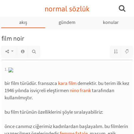
normal sözlük
akış
gündem
konular
film noir
1.
bir film türüdür. fransızca
kara film
demektir. bu terim ilk kez
1946 yılında isviçreli eleştirmen
nino frank
tarafından
kullanılmıştır.
bu film türünün özelliklerini şöyle sıralayabiliriz:
önce canımız ciğerimiz kadınlardan başlayalım. bu filmlerin
vazgeçilmez ögelerindedir
femme fatale
. masum, ezik,