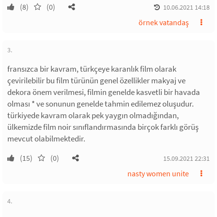
(8)
(0)
10.06.2021 14:18
örnek vatandaş
3.
fransızca bir kavram, türkçeye karanlık film olarak
çevirilebilir bu film türünün genel özellikler makyaj ve
dekora önem verilmesi, filmin genelde kasvetli bir havada
olması * ve sonunun genelde tahmin edilemez oluşudur.
türkiyede kavram olarak pek yaygın olmadığından,
ülkemizde film noir sınıflandırmasında birçok farklı görüş
mevcut olabilmektedir.
(15)
(0)
15.09.2021 22:31
nasty women unite
4.