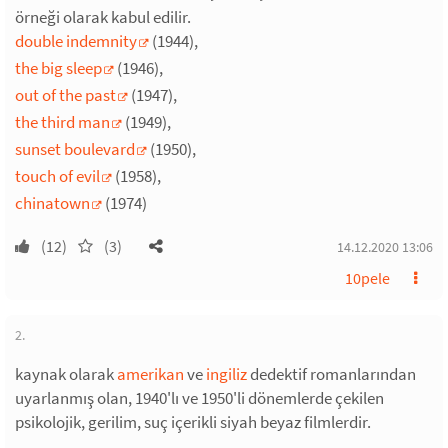
örneği olarak kabul edilir.
double indemnity
(1944),
the big sleep
(1946),
out of the past
(1947),
the third man
(1949),
sunset boulevard
(1950),
touch of evil
(1958),
chinatown
(1974)
(12)
(3)
14.12.2020 13:06
10pele
2.
kaynak olarak
amerikan
ve
ingiliz
dedektif romanlarından
uyarlanmış olan, 1940'lı ve 1950'li dönemlerde çekilen
psikolojik, gerilim, suç içerikli siyah beyaz filmlerdir.