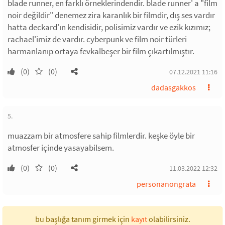
blade runner, en farklı örneklerindendir. blade runner' a "film
noir değildir" denemez zira karanlık bir filmdir, dış ses vardır
hatta deckard'ın kendisidir, polisimiz vardır ve ezik kızımız;
rachael'imiz de vardır. cyberpunk ve film noir türleri
harmanlanıp ortaya fevkalbeşer bir film çıkartılmıştır.
(0)
(0)
07.12.2021 11:16
dadasgakkos
5.
muazzam bir atmosfere sahip filmlerdir. keşke öyle bir
atmosfer içinde yasayabilsem.
(0)
(0)
11.03.2022 12:32
personanongrata
bu başlığa tanım girmek için
kayıt
olabilirsiniz.