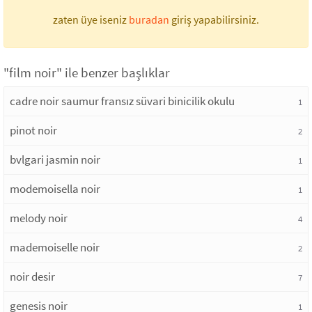
zaten üye iseniz
buradan
giriş yapabilirsiniz.
"film noir" ile benzer başlıklar
cadre noir saumur fransız süvari binicilik okulu
1
pinot noir
2
bvlgari jasmin noir
1
modemoisella noir
1
melody noir
4
mademoiselle noir
2
noir desir
7
genesis noir
1