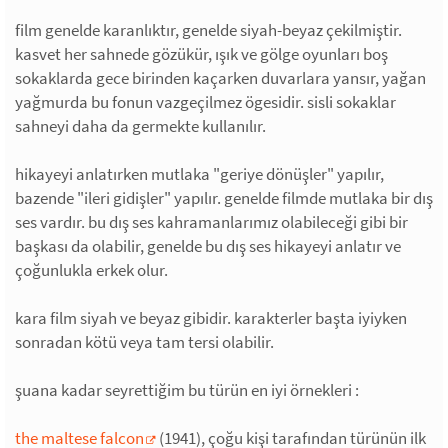
film genelde karanlıktır, genelde siyah-beyaz çekilmiştir.
kasvet her sahnede gözükür, ışık ve gölge oyunları boş
sokaklarda gece birinden kaçarken duvarlara yansır, yağan
yağmurda bu fonun vazgeçilmez ögesidir. sisli sokaklar
sahneyi daha da germekte kullanılır.
hikayeyi anlatırken mutlaka "geriye dönüşler" yapılır,
bazende "ileri gidişler" yapılır. genelde filmde mutlaka bir dış
ses vardır. bu dış ses kahramanlarımız olabileceği gibi bir
başkası da olabilir, genelde bu dış ses hikayeyi anlatır ve
çoğunlukla erkek olur.
kara film siyah ve beyaz gibidir. karakterler başta iyiyken
sonradan kötü veya tam tersi olabilir.
şuana kadar seyrettiğim bu türün en iyi örnekleri :
the maltese falcon
(1941), çoğu kişi tarafından türünün ilk