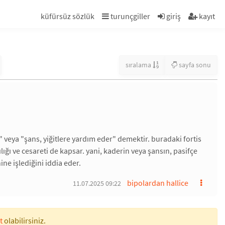
küfürsüz sözlük
turunçgiller
giriş
kayıt
sıralama
sayfa sonu
" veya "şans, yiğitlere yardım eder" demektir. buradaki fortis
ığı ve cesareti de kapsar. yani, kaderin veya şansın, pasifçe
ine işlediğini iddia eder.
bipolardan hallice
11.07.2025 09:22
t
olabilirsiniz.