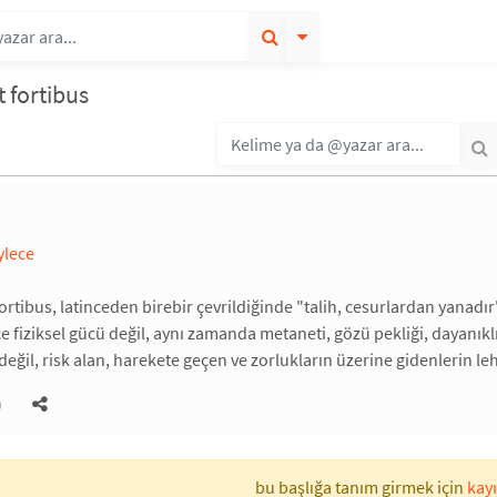
t fortibus
ylece
fortibus, latinceden birebir çevrildiğinde "talih, cesurlardan yanadır
e fiziksel gücü değil, aynı zamanda metaneti, gözü pekliği, dayanıklıl
eğil, risk alan, harekete geçen ve zorlukların üzerine gidenlerin leh
)
bu başlığa tanım girmek için
kayı