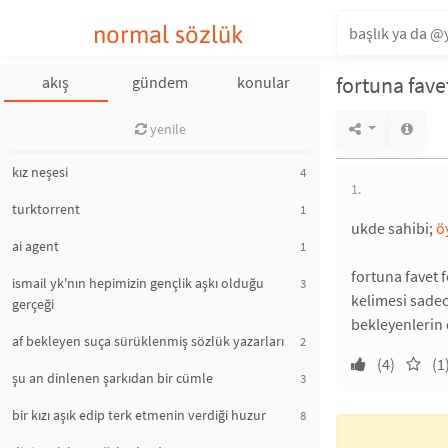
normal sözlük
fortuna fave
akış
gündem
konular
yenile
kız neşesi
4
1.
turktorrent
1
ukde sahibi;
ö
ai agent
1
fortuna favet 
ismail yk'nın hepimizin gençlik aşkı olduğu
3
kelimesi sadec
gerçeği
bekleyenlerin d
af bekleyen suça sürüklenmiş sözlük yazarları
2
(4)
(1
şu an dinlenen şarkıdan bir cümle
3
bir kızı aşık edip terk etmenin verdiği huzur
8