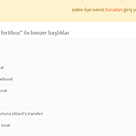
zaten üye iseniz
buradan
giriş y
 fortibus" ile benzer başlıklar
vat
adiuvat
iuvat
rtuna sittard'a transferi
 iuvat