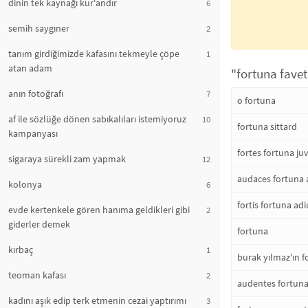
dinin tek kaynağı kur'andır
6
semih saygıner
2
tanım girdiğimizde kafasını tekmeyle çöpe
1
atan adam
"fortuna favet
anın fotoğrafı
7
o fortuna
af ile sözlüğe dönen sabıkalıları istemiyoruz
10
fortuna sittard
kampanyası
fortes fortuna ju
sigaraya sürekli zam yapmak
12
audaces fortuna 
kolonya
6
fortis fortuna ad
evde kertenkele gören hanıma geldikleri gibi
2
giderler demek
fortuna
kırbaç
1
burak yılmaz'ın fo
teoman kafası
2
audentes fortuna
kadını aşık edip terk etmenin cezai yaptırımı
3