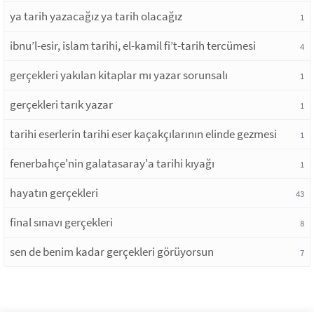
ya tarih yazacağız ya tarih olacağız
1
ibnu’l-esir, islam tarihi, el-kamil fi’t-tarih tercümesi
4
gerçekleri yakılan kitaplar mı yazar sorunsalı
1
gerçekleri tarık yazar
1
tarihi eserlerin tarihi eser kaçakçılarının elinde gezmesi
1
fenerbahçe'nin galatasaray'a tarihi kıyağı
1
hayatın gerçekleri
43
final sınavı gerçekleri
8
sen de benim kadar gerçekleri görüyorsun
7