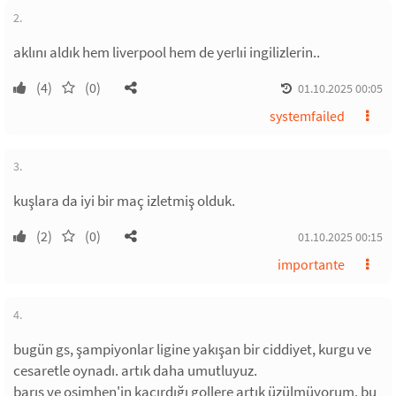
2.
aklını aldık hem liverpool hem de yerlıi ingilizlerin..
(4)
(0)
01.10.2025 00:05
systemfailed
3.
kuşlara da iyi bir maç izletmiş olduk.
(2)
(0)
01.10.2025 00:15
importante
4.
bugün gs, şampiyonlar ligine yakışan bir ciddiyet, kurgu ve
cesaretle oynadı. artık daha umutluyuz.
barış ve osimhen'in kaçırdığı gollere artık üzülmüyorum. bu