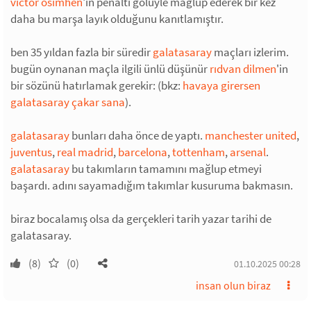
victor osimhen
'in penaltı golüyle mağlup ederek bir kez
daha bu marşa layık olduğunu kanıtlamıştır.
ben 35 yıldan fazla bir süredir
galatasaray
maçları izlerim.
bugün oynanan maçla ilgili ünlü düşünür
rıdvan dilmen
'in
bir sözünü hatırlamak gerekir: (bkz:
havaya girersen
galatasaray çakar sana
).
galatasaray
bunları daha önce de yaptı.
manchester united
,
juventus
,
real madrid
,
barcelona
,
tottenham
,
arsenal
.
galatasaray
bu takımların tamamını mağlup etmeyi
başardı. adını sayamadığım takımlar kusuruma bakmasın.
biraz bocalamış olsa da gerçekleri tarih yazar tarihi de
galatasaray.
(8)
(0)
01.10.2025 00:28
insan olun biraz