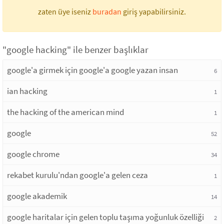
zaten üye iseniz
buradan
giriş yapabilirsiniz.
"google hacking" ile benzer başlıklar
google'a girmek için google'a google yazan insan
6
ian hacking
1
the hacking of the american mind
1
google
52
google chrome
34
rekabet kurulu'ndan google'a gelen ceza
1
google akademik
14
google haritalar için gelen toplu taşıma yoğunluk özelliği
2