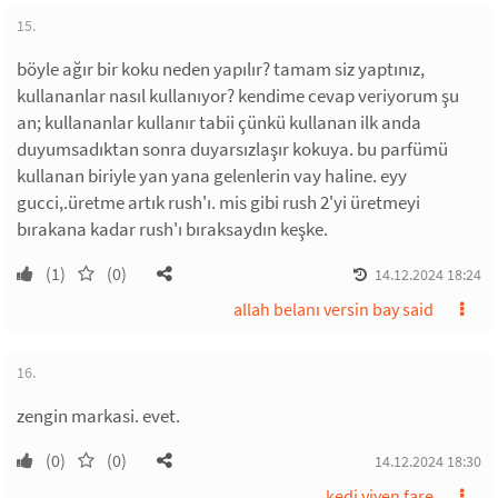
15.
böyle ağır bir koku neden yapılır? tamam siz yaptınız,
kullananlar nasıl kullanıyor? kendime cevap veriyorum şu
an; kullananlar kullanır tabii çünkü kullanan ilk anda
duyumsadıktan sonra duyarsızlaşır kokuya. bu parfümü
kullanan biriyle yan yana gelenlerin vay haline. eyy
gucci,.üretme artık rush'ı. mis gibi rush 2'yi üretmeyi
bırakana kadar rush'ı bıraksaydın keşke.
(1)
(0)
14.12.2024 18:24
allah belanı versin bay said
16.
zengin markasi. evet.
(0)
(0)
14.12.2024 18:30
kedi yiyen fare