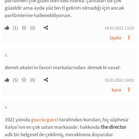
parfümleri çok güzel olan lüks marka. çantaları da çok
güzeldir ama ayda yüz bin tl gelirim olmadığı için ancak
parfümlerine hallenebiliyorum.
(1)
(0)
19.01.2021 13:25
layda
8.
demet akalın'ın favori markalarından. demek ki vasat.
(5)
(0)
19.01.2021 14:01
kara
9.
1921 yılında
guccio gucci
tarafından kurulan, hiç süphesiz
italya'nın en çok satan markasıdır. hakkında
the director
adlı bir belgesel de çekilmiş, meraklısına duyurulur.