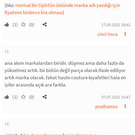
(bkz:
normal bir tişörtün üstünde marka adı yazdığı için
fiyatının binlerce lira olması
)
(1)
(0)
17.05.2021 18:42
cinci hoca
11.
ana akım markalardan biridir. düşmez ama daha fazla da
yükselmez artık. bir bütün değil parça olarak ifade ediliyor
artık marka olarak. fakat haute couture kıyafetleri hala en
iyiler arasında açık ara farkla.
(1)
(0)
07.07.2021 15:47
peathamsx
12.