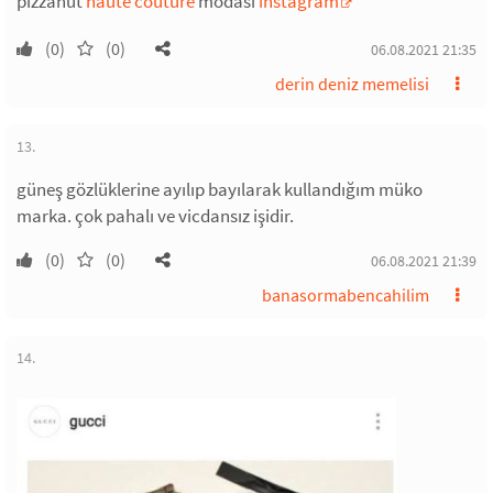
pizzahut
haute couture
modası
instagram
(0)
(0)
06.08.2021 21:35
derin deniz memelisi
13.
güneş gözlüklerine ayılıp bayılarak kullandığım müko
marka. çok pahalı ve vicdansız işidir.
(0)
(0)
06.08.2021 21:39
banasormabencahilim
14.