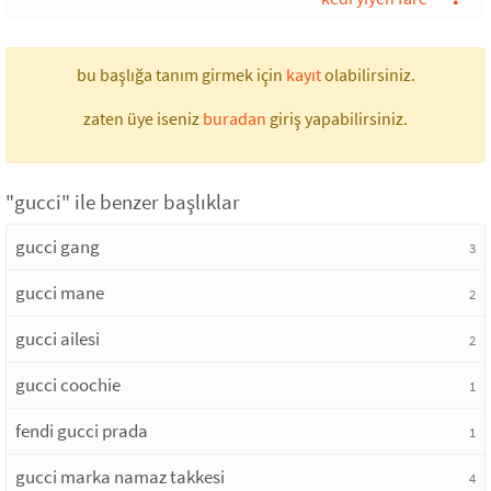
bu başlığa tanım girmek için
kayıt
olabilirsiniz.
zaten üye iseniz
buradan
giriş yapabilirsiniz.
"gucci" ile benzer başlıklar
gucci gang
3
gucci mane
2
gucci ailesi
2
gucci coochie
1
fendi gucci prada
1
gucci marka namaz takkesi
4