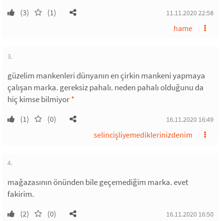
(3)
(1)
11.11.2020 22:58
hame
3.
güzelim mankenleri dünyanın en çirkin mankeni yapmaya
çalışan marka. gereksiz pahalı. neden pahalı olduğunu da
hiç kimse bilmiyor
*
(1)
(0)
16.11.2020 16:49
selincişliyemediklerinizdenim
4.
mağazasının önünden bile geçemediğim marka. evet
fakirim.
(2)
(0)
16.11.2020 16:50