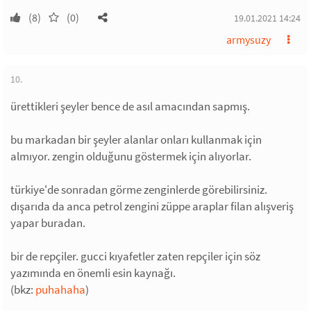
(8)
(0)
19.01.2021 14:24
armysuzy
10.
ürettikleri şeyler bence de asıl amacından sapmış.
bu markadan bir şeyler alanlar onları kullanmak için
almıyor. zengin olduğunu göstermek için alıyorlar.
türkiye'de sonradan görme zenginlerde görebilirsiniz.
dışarıda da anca petrol zengini züppe araplar filan alışveriş
yapar buradan.
bir de repçiler. gucci kıyafetler zaten repçiler için söz
yazımında en önemli esin kaynağı.
(bkz:
puhahaha
)