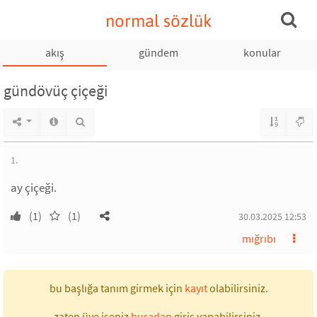
normal sözlük
akış
gündem
konular
gündövüç çiçeği
1.
ay çiçeği.
(1)
(1)
30.03.2025 12:53
mığrıbı
bu başlığa tanım girmek için
kayıt
olabilirsiniz.
zaten üye iseniz
buradan
giriş yapabilirsiniz.