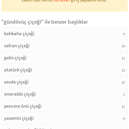
"gündövüç çiçeği" ile benzer başlıklar
kahkaha çiçeği
4
safran çiçeği
10
gelin çiçeği
11
atatürk çiçeği
12
sevda çiçeği
12
smeraldo çiçeği
2
pencere önü çiçeği
11
yasemin çiçeği
9